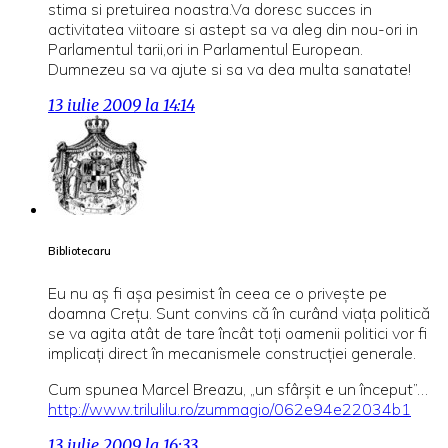
stima si pretuirea noastra.Va doresc succes in
activitatea viitoare si astept sa va aleg din nou-ori in
Parlamentul tarii,ori in Parlamentul European.
Dumnezeu sa va ajute si sa va dea multa sanatate!
13 iulie 2009 la 14:14
Bibliotecaru
Eu nu aş fi aşa pesimist în ceea ce o priveşte pe
doamna Creţu. Sunt convins că în curând viaţa politică
se va agita atât de tare încât toţi oamenii politici vor fi
implicaţi direct în mecanismele construcţiei generale.
Cum spunea Marcel Breazu, „un sfârşit e un început”…
http://www.trilulilu.ro/zummagio/062e94e22034b1
13 iulie 2009 la 16:33