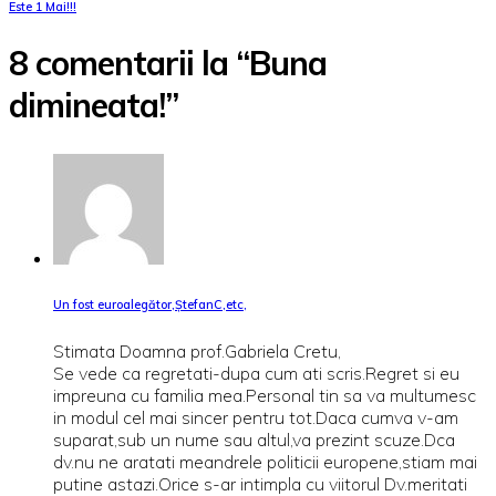
Este 1 Mai!!!
8 comentarii la “Buna
dimineata!”
Un fost euroalegător,ȘtefanC,etc,
Stimata Doamna prof.Gabriela Cretu,
Se vede ca regretati-dupa cum ati scris.Regret si eu
impreuna cu familia mea.Personal tin sa va multumesc
in modul cel mai sincer pentru tot.Daca cumva v-am
suparat,sub un nume sau altul,va prezint scuze.Dca
dv.nu ne aratati meandrele politicii europene,stiam mai
putine astazi.Orice s-ar intimpla cu viitorul Dv.meritati