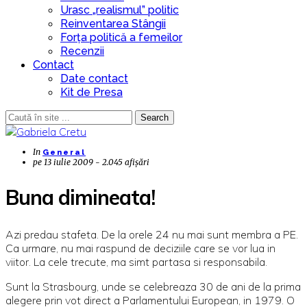
Urasc „realismul” politic
Reinventarea Stângii
Forța politică a femeilor
Recenzii
Contact
Date contact
Kit de Presa
Search
In
General
pe
13 iulie 2009 - 2.045 afișări
Buna dimineata!
Azi predau stafeta. De la orele 24 nu mai sunt membra a PE.
Ca urmare, nu mai raspund de deciziile care se vor lua in
viitor. La cele trecute, ma simt partasa si responsabila.
Sunt la Strasbourg, unde se celebreaza 30 de ani de la prima
alegere prin vot direct a Parlamentului European, in 1979. O