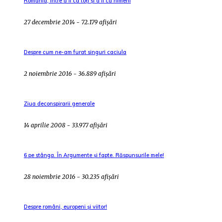
România, între a fi ca toți și a fi ca nimeni
27 decembrie 2014 - 72.179 afișări
Despre cum ne-am furat singuri caciula
2 noiembrie 2016 - 36.889 afișări
Ziua deconspirarii generale
14 aprilie 2008 - 33.977 afișări
6 pe stânga. În Argumente și fapte. Răspunsurile mele!
28 noiembrie 2016 - 30.235 afișări
Despre români, europeni și viitor!