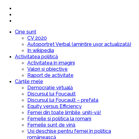
Cine sunt
CV 2020
Autoportret Verbal (amintire ușor actualizată)
In wikipedia
Activitatea politică
Activitatea în imagini
Valori și obiective
Raport de activitate
Cărțile mele
Democrație virtuală
Discursul lui Foucault
Discursul lui Foucault – prefata
Equity versus Efficiency
Femei din toate limbile, uniți-vă!
Femeile si politica la romani
Femeile sunt de vină
Uși deschise pentru femei în politica
românească