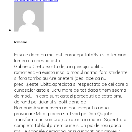
Iceflame
Ei,si ce daca nu mai esti eurodeputata?Nu s-a terminat
lumea cu chestia asta.
Gabriela Cretu exista deja in peisajul politic
romanesc.Ea exista insa la modul normal,fara stridente
si fara tambalau.Are prieteni (desi zice ca nu
prea…),este iubita,apreciata si respectata de cei care o
cunosc,iar asta e lucru mare de tot daca tinem seama
de modul in care sunt astazi perceputi de catre omul
de rand politicianul si politiciana de
Romania.Asadar,avem un nou inceput,o noua
provocare.Mi-ar placea sa-l vad pe Don Quijote
transformat in samurai,cu katana in mana…Si,pentru a
completa tabloul,putem pune si un pic de rosu,daca
rosu e sangele demagogilor si a ipocritilor dimprejur…