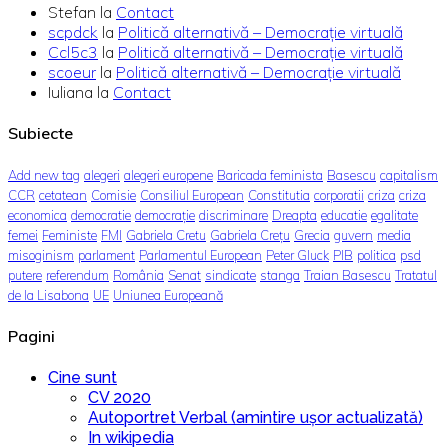
Stefan
la
Contact
scpdck
la
Politică alternativă – Democraţie virtuală
Ccl5c3
la
Politică alternativă – Democraţie virtuală
scoeur
la
Politică alternativă – Democraţie virtuală
Iuliana
la
Contact
Subiecte
Add new tag
alegeri
alegeri europene
Baricada feminista
Basescu
capitalism
CCR
cetatean
Comisie
Consiliul European
Constitutia
corporatii
criza
criza
economica
democratie
democrație
discriminare
Dreapta
educatie
egalitate
femei
Feministe
FMI
Gabriela Cretu
Gabriela Crețu
Grecia
guvern
media
misoginism
parlament
Parlamentul European
Peter Gluck
PIB
politica
psd
putere
referendum
România
Senat
sindicate
stanga
Traian Basescu
Tratatul
de la Lisabona
UE
Uniunea Europeană
Pagini
Cine sunt
CV 2020
Autoportret Verbal (amintire ușor actualizată)
In wikipedia