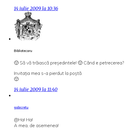
14 iulie 2009 la 10:36
Bibliotecaru
🙂 Să vă trăiască preşedintele! 🙂 Când e petrecerea?
Invitaţia mea s-a pierdut la poştă.
🙂
14 iulie 2009 la 11:40
gabicretu
@Ha! Ha!
A mea, de asemenea!