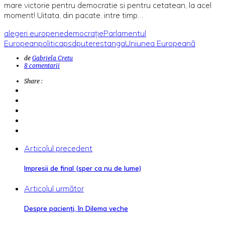
mare victorie pentru democratie si pentru cetatean, la acel
moment! Uitata, din pacate, intre timp…
alegeri europene
democrație
Parlamentul
European
politica
psd
putere
stanga
Uniunea Europeană
de
Gabriela Cretu
8 comentarii
Share :
Articolul precedent
Impresii de final (sper ca nu de lume)
Articolul următor
Despre pacienți, în Dilema veche