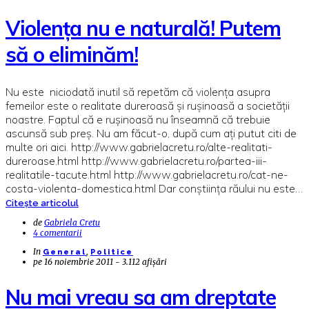
Violența nu e naturală! Putem
să o eliminăm!
Nu este niciodată inutil să repetăm că violența asupra
femeilor este o realitate dureroasă și rușinoasă a societății
noastre. Faptul că e rușinoasă nu înseamnă că trebuie
ascunsă sub preș. Nu am făcut-o, după cum ați putut citi de
multe ori aici. http://www.gabrielacretu.ro/alte-realitati-
dureroase.html http://www.gabrielacretu.ro/partea-iii-
realitatile-tacute.html http://www.gabrielacretu.ro/cat-ne-
costa-violenta-domestica.html Dar conștiința răului nu este…
Citește articolul
de
Gabriela Cretu
4 comentarii
In
,
General
Politice
pe
16 noiembrie 2011 - 3.112 afișări
Nu mai vreau sa am dreptate