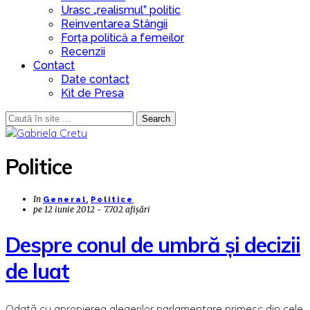
Urasc „realismul” politic
Reinventarea Stângii
Forța politică a femeilor
Recenzii
Contact
Date contact
Kit de Presa
Search
Politice
In
,
General
Politice
pe
12 iunie 2012 - 7.702 afișări
Despre conul de umbră și decizii
de luat
Odată cu apropierea alegerilor parlamentare primesc din cele