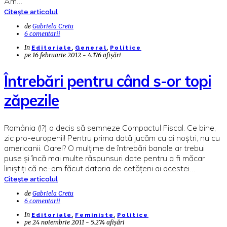
Am…
Citește articolul
de
Gabriela Cretu
6 comentarii
In
,
,
Editoriale
General
Politice
pe
16 februarie 2012 - 4.176 afișări
Întrebări pentru când s-or topi
zăpezile
România (!?) a decis să semneze Compactul Fiscal. Ce bine,
zic pro-europenii! Pentru prima dată jucăm cu ai noștri, nu cu
americanii. Oare!? O mulțime de întrebări banale ar trebui
puse și încă mai multe răspunsuri date pentru a fi măcar
liniștiți că ne-am făcut datoria de cetățeni ai acestei…
Citește articolul
de
Gabriela Cretu
6 comentarii
In
,
,
Editoriale
Feministe
Politice
pe
24 noiembrie 2011 - 5.274 afișări