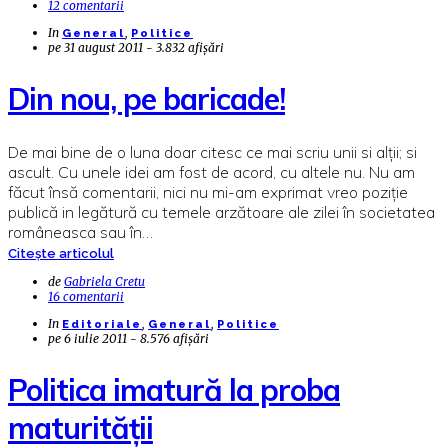
12 comentarii
In
,
General
Politice
pe
31 august 2011 - 3.832 afișări
Din nou, pe baricade!
De mai bine de o luna doar citesc ce mai scriu unii si alții; si
ascult. Cu unele idei am fost de acord, cu altele nu. Nu am
făcut însă comentarii, nici nu mi-am exprimat vreo poziție
publică in legătură cu temele arzătoare ale zilei în societatea
româneasca sau în…
Citește articolul
de
Gabriela Cretu
16 comentarii
In
,
,
Editoriale
General
Politice
pe
6 iulie 2011 - 8.576 afișări
Politica imatură la proba
maturității