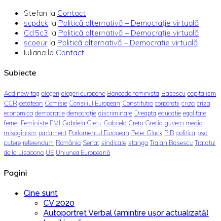
Stefan
la
Contact
scpdck
la
Politică alternativă – Democraţie virtuală
Ccl5c3
la
Politică alternativă – Democraţie virtuală
scoeur
la
Politică alternativă – Democraţie virtuală
Iuliana
la
Contact
Subiecte
Add new tag
alegeri
alegeri europene
Baricada feminista
Basescu
capitalism
CCR
cetatean
Comisie
Consiliul European
Constitutia
corporatii
criza
criza
economica
democratie
democrație
discriminare
Dreapta
educatie
egalitate
femei
Feministe
FMI
Gabriela Cretu
Gabriela Crețu
Grecia
guvern
media
misoginism
parlament
Parlamentul European
Peter Gluck
PIB
politica
psd
putere
referendum
România
Senat
sindicate
stanga
Traian Basescu
Tratatul
de la Lisabona
UE
Uniunea Europeană
Pagini
Cine sunt
CV 2020
Autoportret Verbal (amintire ușor actualizată)