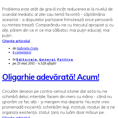
Problema este atât de gravă incât reducerea ei la nivelul de
scandal mediatic al zilei sau temă favorită - săptămâna
aceasta! - a disputelor partizane întristează orice persoană
cu mintea trează. Comparându-ne cu trecutul apropiat și cu
alții, părem din ce in ce mai sălbatici, mai puțin educați, mai
puțin…
Citește articolul
de
Gabriela Cretu
8 comentarii
In
,
,
Editoriale
General
Politice
pe
25 mai 2011 - 4.528 afișări
Oligarhie adevărată! Acum!
Circulăm deseori pe contra-sensul istoriei dar asta nu ne
schimbă deloc intențiile; facem din mers cu mâna - când nu
ignorăm ce fac alții - și mergem mai departe. Nu este vreo
promenadă inocentă; schimbăm legi, instituții, moduri de a ne
organiza existența, statul, țara; nu luăm doar măsuri pe…
Citește articolul