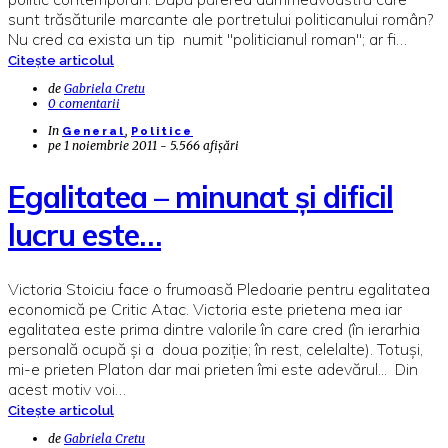
sunt trăsăturile marcante ale portretului politicanului român?
Nu cred ca exista un tip numit "politicianul roman"; ar fi…
Citește articolul
de
Gabriela Cretu
0 comentarii
In
,
General
Politice
pe
1 noiembrie 2011 - 5.566 afișări
Egalitatea – minunat și dificil
lucru este…
Victoria Stoiciu face o frumoasă Pledoarie pentru egalitatea
economică pe Critic Atac. Victoria este prietena mea iar
egalitatea este prima dintre valorile în care cred (în ierarhia
personală ocupă și a doua poziție; în rest, celelalte). Totuși,
mi-e prieten Platon dar mai prieten îmi este adevărul... Din
acest motiv voi…
Citește articolul
de
Gabriela Cretu