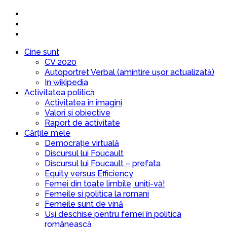
Cine sunt
CV 2020
Autoportret Verbal (amintire ușor actualizată)
In wikipedia
Activitatea politică
Activitatea în imagini
Valori și obiective
Raport de activitate
Cărțile mele
Democrație virtuală
Discursul lui Foucault
Discursul lui Foucault – prefata
Equity versus Efficiency
Femei din toate limbile, uniți-vă!
Femeile si politica la romani
Femeile sunt de vină
Uși deschise pentru femei în politica
românească