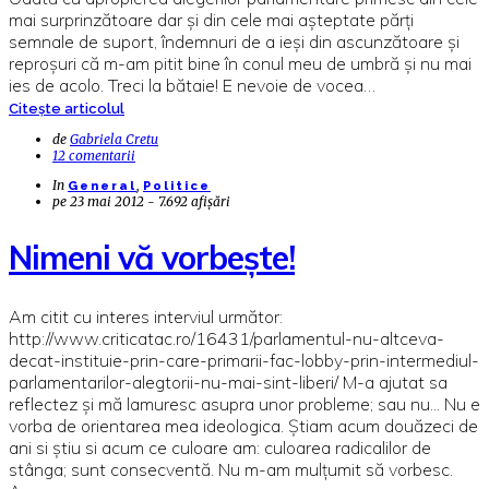
mai surprinzătoare dar și din cele mai așteptate părți
semnale de suport, îndemnuri de a ieși din ascunzătoare și
reproșuri că m-am pitit bine în conul meu de umbră și nu mai
ies de acolo. Treci la bătaie! E nevoie de vocea…
Citește articolul
de
Gabriela Cretu
12 comentarii
In
,
General
Politice
pe
23 mai 2012 - 7.692 afișări
Nimeni vă vorbește!
Am citit cu interes interviul următor:
http://www.criticatac.ro/16431/parlamentul-nu-altceva-
decat-instituie-prin-care-primarii-fac-lobby-prin-intermediul-
parlamentarilor-alegtorii-nu-mai-sint-liberi/ M-a ajutat sa
reflectez și mă lamuresc asupra unor probleme; sau nu... Nu e
vorba de orientarea mea ideologica. Știam acum douăzeci de
ani si știu si acum ce culoare am: culoarea radicalilor de
stânga; sunt consecventă. Nu m-am mulțumit să vorbesc.