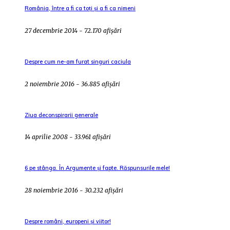
România, între a fi ca toți și a fi ca nimeni
27 decembrie 2014 - 72.170 afișări
Despre cum ne-am furat singuri caciula
2 noiembrie 2016 - 36.885 afișări
Ziua deconspirarii generale
14 aprilie 2008 - 33.961 afișări
6 pe stânga. În Argumente și fapte. Răspunsurile mele!
28 noiembrie 2016 - 30.232 afișări
Despre români, europeni și viitor!