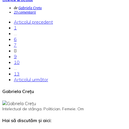
de
Gabriela Cretu
23 comentarii
Articolul precedent
1
…
6
7
8
9
10
…
13
Articolul următor
Gabriela Crețu
Intelectual de stânga. Politician. Femeie. Om
Hai să discutăm și aici: