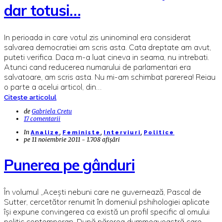
dar totusi…
In perioada in care votul zis uninominal era considerat
salvarea democratiei am scris asta. Cata dreptate am avut,
puteti verifica. Daca m-a luat cineva in seama, nu intrebati.
Atunci cand reducerea numarului de parlamentari era
salvatoare, am scris asta. Nu mi-am schimbat parerea! Reiau
o parte a acelui articol, din…
Citește articolul
de
Gabriela Cretu
17 comentarii
In
,
,
,
Analize
Feministe
Interviuri
Politice
pe
11 noiembrie 2011 - 1.708 afișări
Punerea pe gânduri
În volumul „Aceşti nebuni care ne guvernează, Pascal de
Sutter, cercetător renumit în domeniul pshihologiei aplicate
îşi expune convingerea ca există un profil specific al omului
politic contemporan. După părerea dummeavoastră care