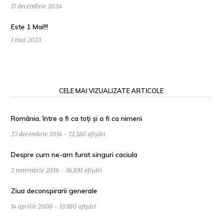
17 decembrie 2024
Este 1 Mai!!!
1 mai 2023
CELE MAI VIZUALIZATE ARTICOLE
România, între a fi ca toți și a fi ca nimeni
27 decembrie 2014 - 72.180 afișări
Despre cum ne-am furat singuri caciula
2 noiembrie 2016 - 36.891 afișări
Ziua deconspirarii generale
14 aprilie 2008 - 33.980 afișări