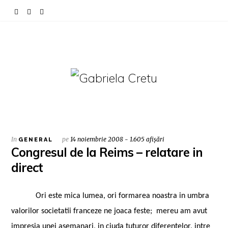
In
pe
14 noiembrie 2008 - 1.605 afișări
GENERAL
Congresul de la Reims – relatare in
direct
Ori este mica lumea, ori formarea noastra in umbra
valorilor societatii franceze ne joaca feste;
mereu am avut
impresia unei asemanari, in ciuda tuturor diferentelor, intre