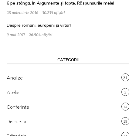
6 pe stânga. În Argumente și fapte. Răspunsurile mele!
28 noiembrie 2016 - 30.235 afișări
Despre români, europeni și viitor!
9 mai 2017 - 26.504 afișări
CATEGORII
Analize
31
Atelier
3
Conferințe
14
Discursuri
19
Editoriale
188