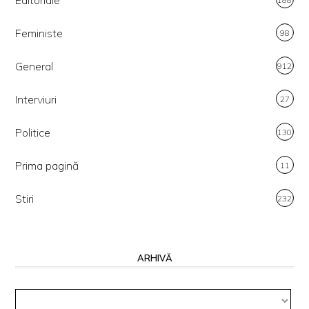
Feministe
98
General
912
Interviuri
27
Politice
130
Prima pagină
11
Stiri
232
ARHIVĂ
Arhivă