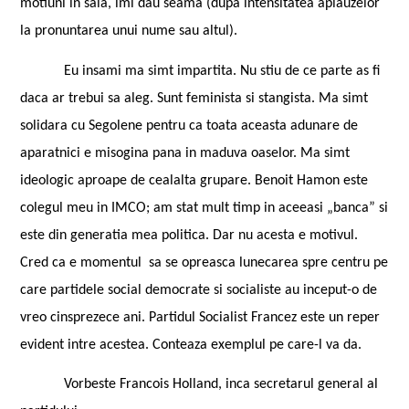
motiuni in sala, imi dau seama (dupa intensitatea aplauzelor
la pronuntarea unui nume sau altul).
Eu insami ma simt impartita. Nu stiu de ce parte as fi
daca ar trebui sa aleg. Sunt feminista si stangista. Ma simt
solidara cu
Segolene
pentru ca toata aceasta adunare de
aparatnici e misogina pana in maduva oaselor. Ma simt
ideologic aproape de cealalta grupare.
Benoit Hamon
este
colegul meu in IMCO; am stat mult timp in aceeasi „banca” si
este din generatia mea politica. Dar nu acesta e motivul.
Cred ca e momentul
sa se opreasca lunecarea spre centru pe
care partidele social democrate si socialiste au inceput-o de
vreo cinsprezece ani. Partidul Socialist Francez este un reper
evident intre acestea. Conteaza exemplul pe care-l va da.
Vorbeste
Francois Holland
, inca secretarul general al