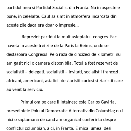
partidul meu si
Partidul Socialist
din Franta. Nu in aspectele
bune; in celelalte. Caut sa simt in atmosfera incarcata din
aceste zile daca era doar o impresie…
Reprezint partidul la
mult asteptatul
congres
. Fac
naveta in aceste trei zile de la Paris la Reims, unde se
desfasoara Congresul. Pe o raza de cincizeci de kilometri nu
am gasit nici o camera disponibila. Totul a fost rezervat de
socialistii – delegati, socialistii – invitati, socialistii francezi ,
africani, americani, asiatici, de ziaristii curiosi si ziaristii care
au venit la serviciu.
Primul om pe care il intalnesc este Carlos Gaviria,
presedintele Polului Democratic Alternativ din Columbia; nu-i
nici o saptamana de cand am organizat conferinta despre
conflictul columbian, aici, in Franta. E mica lumea, desi