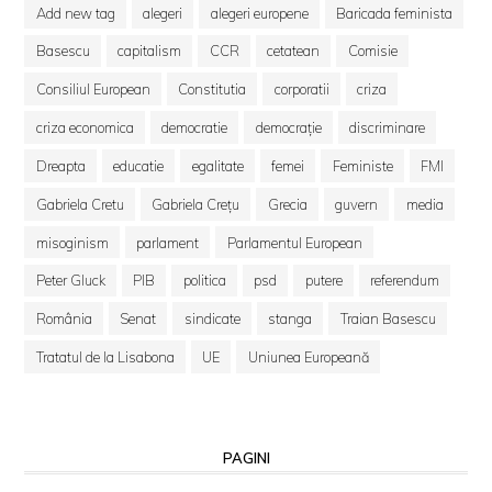
Add new tag
alegeri
alegeri europene
Baricada feminista
Basescu
capitalism
CCR
cetatean
Comisie
Consiliul European
Constitutia
corporatii
criza
criza economica
democratie
democrație
discriminare
Dreapta
educatie
egalitate
femei
Feministe
FMI
Gabriela Cretu
Gabriela Crețu
Grecia
guvern
media
misoginism
parlament
Parlamentul European
Peter Gluck
PIB
politica
psd
putere
referendum
România
Senat
sindicate
stanga
Traian Basescu
Tratatul de la Lisabona
UE
Uniunea Europeană
PAGINI