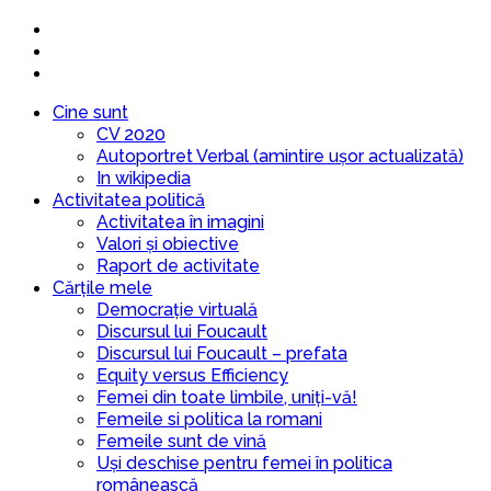
Cine sunt
CV 2020
Autoportret Verbal (amintire ușor actualizată)
In wikipedia
Activitatea politică
Activitatea în imagini
Valori și obiective
Raport de activitate
Cărțile mele
Democrație virtuală
Discursul lui Foucault
Discursul lui Foucault – prefata
Equity versus Efficiency
Femei din toate limbile, uniți-vă!
Femeile si politica la romani
Femeile sunt de vină
Uși deschise pentru femei în politica
românească