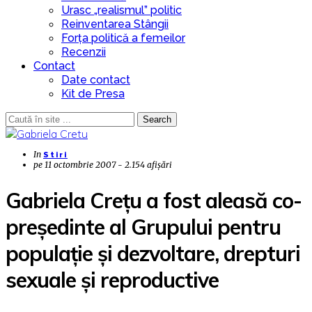
Urasc „realismul” politic
Reinventarea Stângii
Forța politică a femeilor
Recenzii
Contact
Date contact
Kit de Presa
Search
In
Stiri
pe
11 octombrie 2007 - 2.154 afișări
Gabriela Creţu a fost aleasă co-
preşedinte al Grupului pentru
populaţie şi dezvoltare, drepturi
sexuale şi reproductive