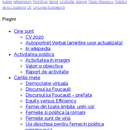
putere
referendum
România
Senat
sindicate
stanga
Traian Basescu
Tratatul
de la Lisabona
UE
Uniunea Europeană
Pagini
Cine sunt
CV 2020
Autoportret Verbal (amintire ușor actualizată)
In wikipedia
Activitatea politică
Activitatea în imagini
Valori și obiective
Raport de activitate
Cărțile mele
Democrație virtuală
Discursul lui Foucault
Discursul lui Foucault – prefata
Equity versus Efficiency
Femei din toate limbile, uniți-vă!
Femeile si politica la romani
Femeile sunt de vină
Uși deschise pentru femei în politica
românească