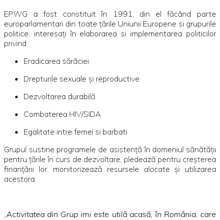
EPWG
a fost constituit în 1991, din el făcând parte
europarlamentari din toate ţările Uniunii Europene si grupurile
politice, interesaţi în elaborarea si implementarea politicilor
privind
Eradicarea sărăciei
Drepturile sexuale şi reproductive
Dezvoltarea durabilă
Combaterea
HIV/SIDA
Egalitate intre femei si barbati
Grupul
sustine programele de asistenţă în domeniul sănătăţii
pentru ţările în curs de dezvoltare, pledează pentru creşterea
finanţării lor, monitorizează resursele alocate şi utilizarea
acestora.
„
Activitatea din Grup imi este utilă acasă, în România, care