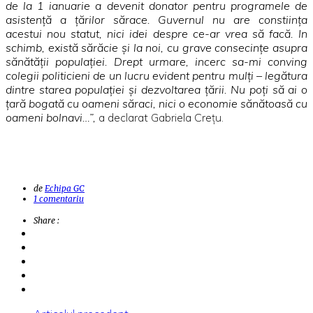
de la 1 ianuarie a devenit donator pentru programele de
asistenţă a ţărilor sărace. Guvernul nu are constiinţa
acestui nou statut, nici idei despre ce-ar vrea să facă. In
schimb, există sărăcie şi la noi, cu grave consecinţe asupra
sănătăţii populaţiei. Drept urmare, incerc sa-mi conving
colegii politicieni de un lucru evident pentru mulţi – legătura
dintre starea populaţiei şi dezvoltarea ţării. Nu poţi să ai o
ţară bogată cu oameni săraci, nici o economie sănătoasă cu
oameni bolnavi…”,
a declarat Gabriela Creţu.
de
Echipa GC
1 comentariu
Share :