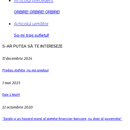
Articolul precedent
ORBIRE! ORBIRE! ORBIRE!
Articolul următor
Sa-mi trag sufletul!
S-AR PUTEA SĂ TE INTERESEZE
17 decembrie 2024
Predau ștafeta, nu mă predau!
1 mai 2023
Este 1 Mai!!!
12 octombrie 2020
“Există și un hazard moral al piețelor financiar-bancare, nu doar al guvernelor”