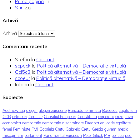
Prima pagină
11
Stiri
232
Arhivă
Arhivă
Comentarii recente
Stefan
la
Contact
scpdck
la
Politică alternativă – Democraţie virtuală
Ccl5c3
la
Politică alternativă – Democraţie virtuală
scoeur
la
Politică alternativă – Democraţie virtuală
Iuliana
la
Contact
Subiecte
Add new tag
alegeri
alegeri europene
Baricada feminista
Basescu
capitalism
CCR
cetatean
Comisie
Consiliul European
Constitutia
corporatii
criza
criza
economica
democratie
democrație
discriminare
Dreapta
educatie
egalitate
femei
Feministe
FMI
Gabriela Cretu
Gabriela Crețu
Grecia
guvern
media
misoginism
parlament
Parlamentul European
Peter Gluck
PIB
politica
psd