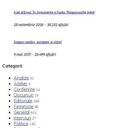
6 pe stânga. În Argumente și fapte. Răspunsurile mele!
28 noiembrie 2016 - 30.232 afișări
Despre români, europeni și viitor!
9 mai 2017 - 26.499 afișări
Categorii
Analize
31
Atelier
3
Conferințe
14
Discursuri
19
Editoriale
188
Feministe
98
General
912
Interviuri
27
Politice
130