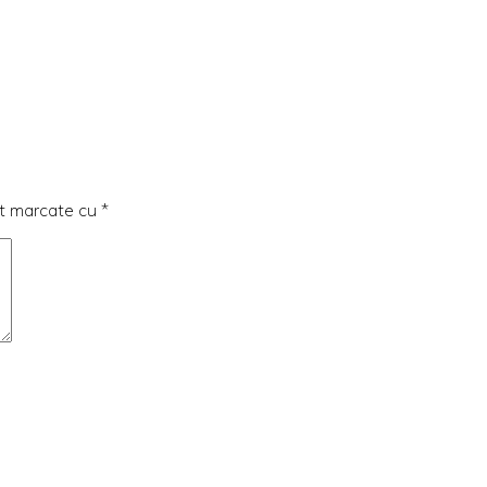
nt marcate cu
*