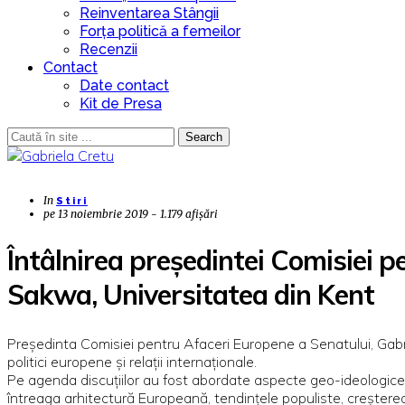
Reinventarea Stângii
Forța politică a femeilor
Recenzii
Contact
Date contact
Kit de Presa
Search
In
Stiri
pe
13 noiembrie 2019 - 1.179 afișări
Întâlnirea președintei Comisiei p
Sakwa, Universitatea din Kent
Președinta
Comisiei pentru Afaceri Europene a Senatului, Gabrie
politici europene și relații internaționale.
Pe agenda discuțiilor au fost abordate aspecte geo-ideologice 
întreaga arhitectură Europeană, tendințele populiste, creșter