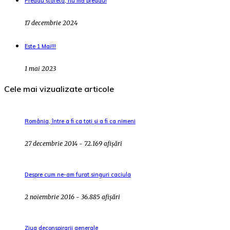
Predau ștafeta, nu mă predau!
17 decembrie 2024
Este 1 Mai!!!
1 mai 2023
Cele mai vizualizate articole
România, între a fi ca toți și a fi ca nimeni
27 decembrie 2014 - 72.169 afișări
Despre cum ne-am furat singuri caciula
2 noiembrie 2016 - 36.885 afișări
Ziua deconspirarii generale