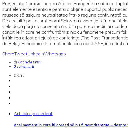
Președinta Comisiei pentru Afaceri Europene a subliniat faptul 
sunt elemente esențiale pentru a obține suportul public necesa
reușesc să asigure neutralitatea într-o regiune confruntată cu 
De cealaltă parte, profesorul Sakwa a evidențiat că tendințele 
Cele două părți au convenit că stă în puterea mediului academi
condițiile în care ne confruntăm zilnic cu fenomene precum fa
Întâlnirea a fost prilejuită de conferința „The Post-Transatlant
de Relații Economice Internaționale din cadrul ASE, în cadrul că
Share
Tweet
Linkedin
Whatsapp
de
Gabriela Cretu
0 comentarii
Share :
Articolul precedent
Acel moment în care îți dorești să nu fi avut dreptate – despre