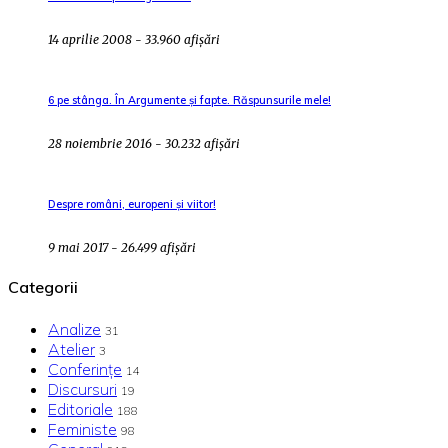
14 aprilie 2008 - 33.960 afișări
6 pe stânga. În Argumente și fapte. Răspunsurile mele!
28 noiembrie 2016 - 30.232 afișări
Despre români, europeni și viitor!
9 mai 2017 - 26.499 afișări
Categorii
Analize
31
Atelier
3
Conferințe
14
Discursuri
19
Editoriale
188
Feministe
98