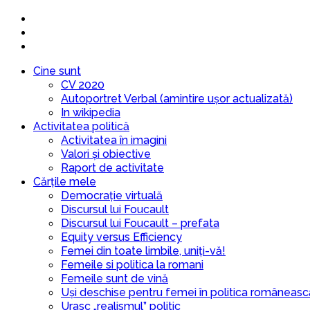
Cine sunt
CV 2020
Autoportret Verbal (amintire ușor actualizată)
In wikipedia
Activitatea politică
Activitatea în imagini
Valori și obiective
Raport de activitate
Cărțile mele
Democrație virtuală
Discursul lui Foucault
Discursul lui Foucault – prefata
Equity versus Efficiency
Femei din toate limbile, uniți-vă!
Femeile si politica la romani
Femeile sunt de vină
Uși deschise pentru femei în politica româneasc
Urasc „realismul” politic