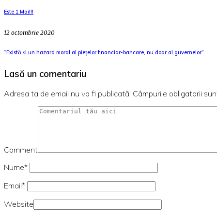
Este 1 Mai!!!
12 octombrie 2020
“Există și un hazard moral al piețelor financiar-bancare, nu doar al guvernelor”
Lasă un comentariu
Adresa ta de email nu va fi publicată.
Câmpurile obligatorii su
Comment
Nume*
Email*
Website