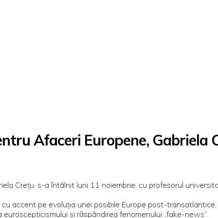
entru Afaceri Europene, Gabriela 
la Crețu, s-a întâlnit luni 11 noiembrie, cu profesorul universit
cu accent pe evoluția unei posibile Europe post-transatlantice, 
ea euroscepticismului și răspândirea fenomenului „fake-news”.