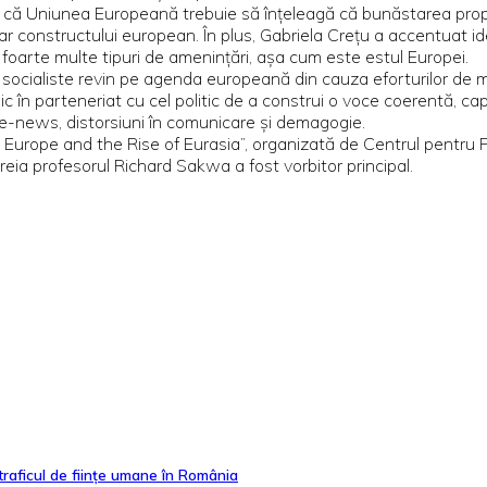
că Uniunea Europeană trebuie să înțeleagă că bunăstarea propriil
r constructului european. În plus, Gabriela Crețu a accentuat id
foarte multe tipuri de amenințări, așa cum este estul Europei.
socialiste revin pe agenda europeană din cauza eforturilor de mil
c în parteneriat cu cel politic de a construi o voce coerentă, c
ke-news, distorsiuni în comunicare și demagogie.
ic Europe and the Rise of Eurasia”, organizată de Centrul pentru 
reia profesorul Richard Sakwa a fost vorbitor principal.
 traficul de ființe umane în România