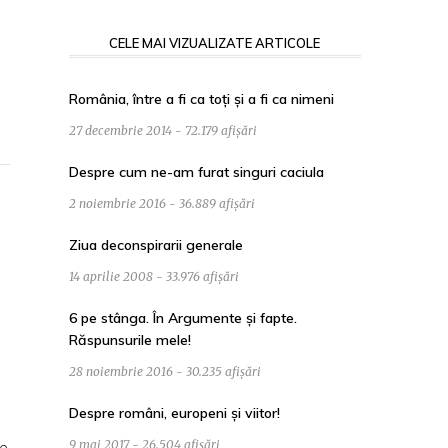
CELE MAI VIZUALIZATE ARTICOLE
România, între a fi ca toți și a fi ca nimeni
27 decembrie 2014 - 72.179 afișări
Despre cum ne-am furat singuri caciula
2 noiembrie 2016 - 36.889 afișări
Ziua deconspirarii generale
14 aprilie 2008 - 33.976 afișări
6 pe stânga. În Argumente și fapte.
Răspunsurile mele!
28 noiembrie 2016 - 30.235 afișări
Despre români, europeni și viitor!
9 mai 2017 - 26.504 afișări
re