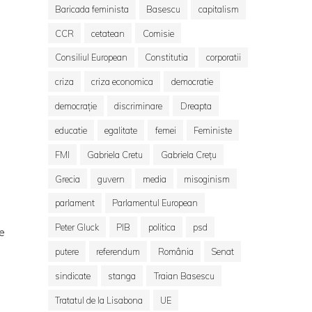
Baricada feminista
Basescu
capitalism
CCR
cetatean
Comisie
Consiliul European
Constitutia
corporatii
criza
criza economica
democratie
democrație
discriminare
Dreapta
educatie
egalitate
femei
Feministe
FMI
Gabriela Cretu
Gabriela Crețu
Grecia
guvern
media
misoginism
parlament
Parlamentul European
Peter Gluck
PIB
politica
psd
re
putere
referendum
România
Senat
sindicate
stanga
Traian Basescu
Tratatul de la Lisabona
UE