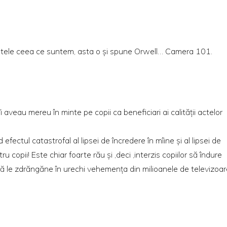
etele ceea ce suntem, asta o şi spune Orwell… Camera 101.
aveau mereu în minte pe copii ca beneficiari ai calităţii actelor
efectul catastrofal al lipsei de încredere în mîine şi al lipsei de
u copii! Este chiar foarte rău şi ,deci ,interzis copiilor să îndure
i! Să le zdrăngăne în urechi vehemenţa din milioanele de televizoa