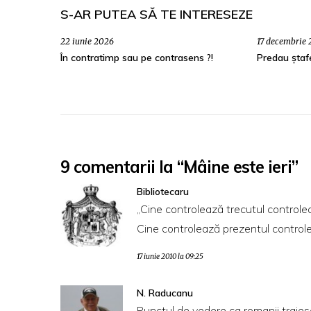
S-AR PUTEA SĂ TE INTERESEZE
22 iunie 2026
17 decembrie
În contratimp sau pe contrasens ?!
Predau ștaf
9 comentarii la “Mâine este ieri”
Bibliotecaru
„Cine controlează trecutul controleaz
Cine controlează prezentul controle
17 iunie 2010 la 09:25
N. Raducanu
Punctul de vedere ca romanii traiesc 