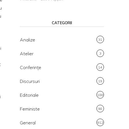
u
u
CATEGORII
Analize
31
i
Atelier
3
t
Conferințe
14
Discursuri
19
Editoriale
188
i
Feministe
98
General
912