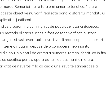
sformarea Romaniei intr-o tara eminamente turistica. Nu are
ceste obiective nu vor fi realizate pana la sfarsitul mandatului
icatii si justificari.
dios program nu va fi inghitit de populatie, atunci Basescu,
a o metoda al carei succes a fost deseori verificat in istorie:
ngurii si rusii, eventual si evreii, vor fi redescoperiti ca perfizi
in mizerie a natiunii, depuse de o conducere neprihanita.
 din nou in pieptul de arama a numerosi romani, fericiti ca in fin
ce se sacrifica pentru apararea tarii de dusmanii din afara.
iar atat de neverosimila ca cea a unei revolte sangeroase a