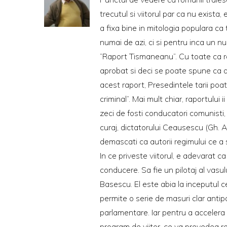
trecutul si viitorul par ca nu exista
a fixa bine in mitologia populara ca 
numai de azi, ci si pentru inca un n
“Raport Tismaneanu”. Cu toate ca rapo
aprobat si deci se poate spune ca ace
acest raport, Presedintele tarii poa
criminal”. Mai mult chiar, raportului
zeci de fosti conducatori comunisti,
curaj, dictatorului Ceausescu (Gh. A
demascati ca autorii regimului ce 
In ce priveste viitorul, e adevarat
conducere. Sa fie un pilotaj al vasu
Basescu. El este abia la inceputul c
permite o serie de masuri clar antipo
parlamentare. Iar pentru a accelera
program de viitor, ce va prevedea rei