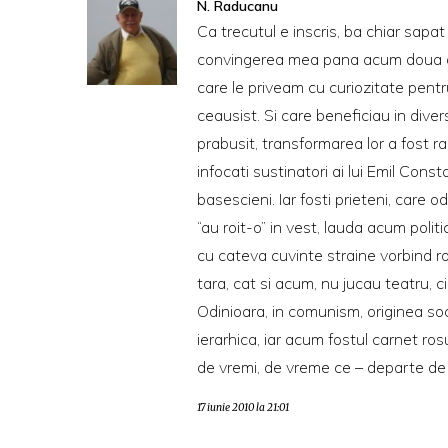
N. Raducanu
Ca trecutul e inscris, ba chiar sapat
convingerea mea pana acum doua dec
care le priveam cu curiozitate pent
ceausist. Si care beneficiau in dive
prabusit, transformarea lor a fost ra
infocati sustinatori ai lui Emil Cons
basescieni. Iar fosti prieteni, care o
“au roit-o” in vest, lauda acum poli
cu cateva cuvinte straine vorbind ro
tara, cat si acum, nu jucau teatru, ci
Odinioara, in comunism, originea so
ierarhica, iar acum fostul carnet ro
de vremi, de vreme ce – departe de 
17 iunie 2010 la 21:01