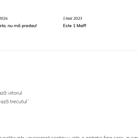
 2024
1 mai 2023
eta, nu mă predau!
Este 1 Mai!!!
ă viitorul.
ază trecutul.”
politic intr-un prezent continuu, intr-o agitatie fara sens, in ca