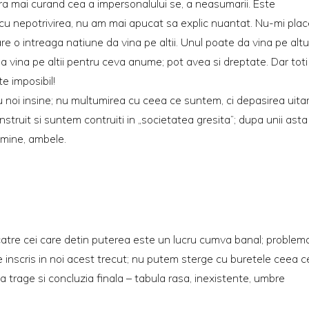
ra mai curand cea a impersonalului se, a neasumarii. Este
u nepotrivirea, nu am mai apucat sa explic nuantat. Nu-mi plac
re o intreaga natiune da vina pe altii. Unul poate da vina pe altul
da vina pe altii pentru ceva anume; pot avea si dreptate. Dar toti
te imposibil!
noi insine; nu multumirea cu ceea ce suntem, ci depasirea uitari
struit si suntem contruiti in „societatea gresita”; dupa unii asta
mine, ambele.
 catre cei care detin puterea este un lucru cumva banal; problem
e inscris in noi acest trecut; nu putem sterge cu buretele ceea c
 trage si concluzia finala – tabula rasa, inexistente, umbre