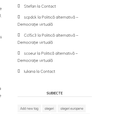
Stefan
la
Contact
e
;
scpdck
la
Politică alternativă –
Democraţie virtuală
Ccl5c3
la
Politică alternativă –
i
Democraţie virtuală
scoeur
la
Politică alternativă –
Democraţie virtuală
Iuliana
la
Contact
a
SUBIECTE
e
Add new tag
alegeri
alegeri europene