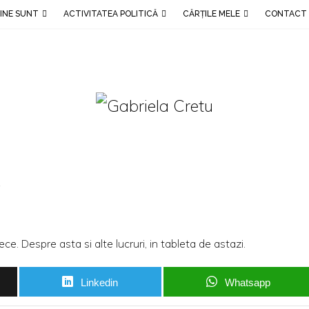
INE SUNT
ACTIVITATEA POLITICĂ
CĂRȚILE MELE
CONTACT
i
ece. Despre asta si alte lucruri, in
tableta de astazi
.
Linkedin
Whatsapp