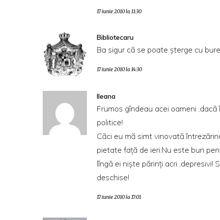
17 iunie 2010 la 11:30
Bibliotecaru
Ba sigur că se poate şterge cu bur
17 iunie 2010 la 14:30
Ileana
Frumos gîndeau acei oameni ,dacă îi 
politice!
Căci eu mă simt vinovată întrezărind 
pietate faţă de ieri.Nu este bun pentr
lîngă ei nişte părinţi acri ,depresiv
deschise!
17 iunie 2010 la 17:01