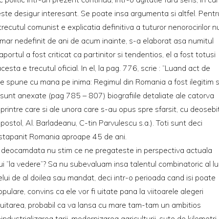
, este desigur interesant. Se poate insa argumenta si altfel. Pentr
trecutul comunist e explicatia definitiva a tuturor nenorocirilor n
umar nedefinit de ani de acum inainte, s-a elaborat asa numitul
rtul a fost criticat ca partinitor si tendentios, el a fost totusi
sta e trecutul oficial. In el, la pag. 776, scrie : “Luand act de
te spune cu mana pe inima: Regimul din Romania a fost ilegitim s
 ii sunt anexate (pag 785 – 807) biografiile detaliate ale catorva
 printre care si ale unora care s-au opus spre sfarsit, cu deosebi
postol, Al. Barladeanu, C-tin Parvulescu s.a.). Toti sunt deci
a stapanit Romania aproape 45 de ani.
 ca deocamdata nu stim ce ne pregateste in perspectiva actuala
lui “la vedere”? Sa nu subevaluam insa talentul combinatoric al lu
elui de al doilea sau mandat, deci intr-o perioada cand isi poate
pulare, convins ca ele vor fi uitate pana la viitoarele alegeri
 uitarea, probabil ca va lansa cu mare tam-tam un ambitios
ndustrializarea tarii, modernizarea agriculturii, sute de kilometri