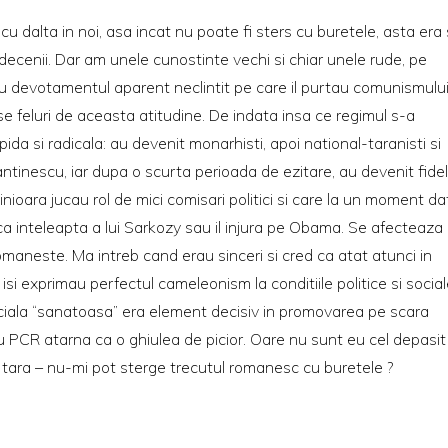
 cu dalta in noi, asa incat nu poate fi sters cu buretele, asta era 
enii. Dar am unele cunostinte vechi si chiar unele rude, pe
ru devotamentul aparent neclintit pe care il purtau comunismulu
rse feluri de aceasta atitudine. De indata insa ce regimul s-a
pida si radicala: au devenit monarhisti, apoi national-taranisti si
tantinescu, iar dupa o scurta perioada de ezitare, au devenit fidel
dinioara jucau rol de mici comisari politici si care la un moment da
tica inteleapta a lui Sarkozy sau il injura pe Obama. Se afecteaza
maneste. Ma intreb cand erau sinceri si cred ca atat atunci in
 isi exprimau perfectul cameleonism la conditiile politice si social
ciala “sanatoasa” era element decisiv in promovarea pe scara
su PCR atarna ca o ghiulea de picior. Oare nu sunt eu cel depasit
tara – nu-mi pot sterge trecutul romanesc cu buretele ?