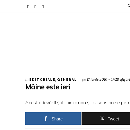
C
In
,
pe
17 iunie 2010 - 1.928 afișăr
EDITORIALE
GENERAL
Mâine este ieri
Acest adevăr îl ştiţi; nimic nou şi cu sens nu se petr
Share
Tweet