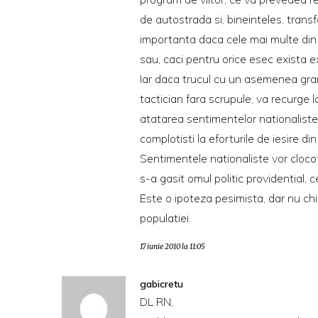
de autostrada si, bineinteles, tran
importanta daca cele mai multe din a
sau, caci pentru orice esec exista expl
Iar daca trucul cu un asemenea gran
tactician fara scrupule, va recurge l
atatarea sentimentelor nationaliste. U
complotisti la eforturile de iesire d
Sentimentele nationaliste vor clocoti
s-a gasit omul politic providential, 
Este o ipoteza pesimista, dar nu ch
populatiei.
17 iunie 2010 la 11:05
gabicretu
DL RN,