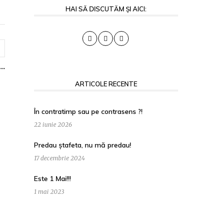
HAI SĂ DISCUTĂM ȘI AICI:
s…
ARTICOLE RECENTE
În contratimp sau pe contrasens ?!
22 iunie 2026
Predau ștafeta, nu mă predau!
17 decembrie 2024
Este 1 Mai!!!
1 mai 2023