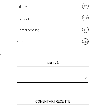
Interviuri
27
Politice
130
Prima pagină
11
Stiri
232
e
ARHIVĂ
Arhivă
COMENTARII RECENTE