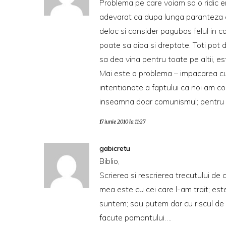
Problema pe care voiam sa o ridic e
adevarat ca dupa lunga paranteza c
deloc si consider pagubos felul in ca
poate sa aiba si dreptate. Toti pot 
sa dea vina pentru toate pe altii, es
Mai este o problema – impacarea cu 
intentionate a faptului ca noi am con
inseamna doar comunismul; pentru 
17 iunie 2010 la 11:27
gabicretu
Biblio,
Scrierea si rescrierea trecutului de
mea este cu cei care l-am trait; est
suntem; sau putem dar cu riscul de a
facute pamantului….