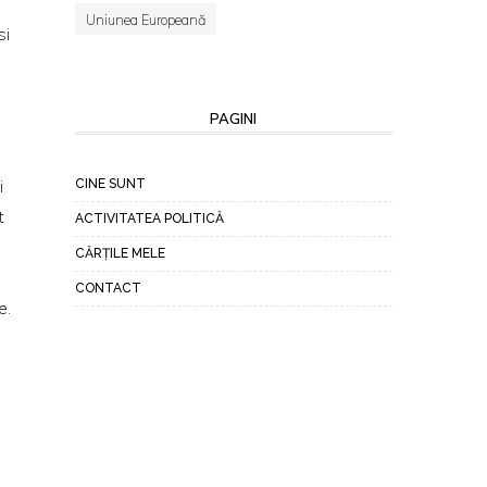
Uniunea Europeană
si
i
PAGINI
i
CINE SUNT
t
ACTIVITATEA POLITICĂ
CĂRȚILE MELE
CONTACT
e.