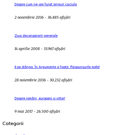
Despre cum ne-am furat singuri caciula
2 noiembrie 2016 - 36.885 afișări
Ziua deconspirarii generale
14 aprilie 2008 - 33.967 afișări
6 pe stânga. În Argumente și fapte. Răspunsurile mele!
28 noiembrie 2016 - 30.232 afișări
Despre români, europeni și viitor!
9 mai 2017 - 26.500 afișări
Categorii