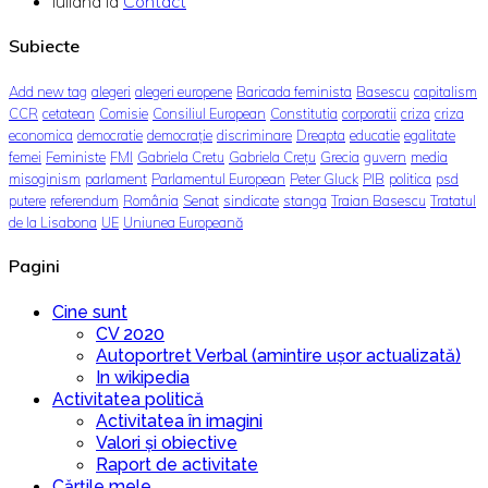
Iuliana
la
Contact
Subiecte
Add new tag
alegeri
alegeri europene
Baricada feminista
Basescu
capitalism
CCR
cetatean
Comisie
Consiliul European
Constitutia
corporatii
criza
criza
economica
democratie
democrație
discriminare
Dreapta
educatie
egalitate
femei
Feministe
FMI
Gabriela Cretu
Gabriela Crețu
Grecia
guvern
media
misoginism
parlament
Parlamentul European
Peter Gluck
PIB
politica
psd
putere
referendum
România
Senat
sindicate
stanga
Traian Basescu
Tratatul
de la Lisabona
UE
Uniunea Europeană
Pagini
Cine sunt
CV 2020
Autoportret Verbal (amintire ușor actualizată)
In wikipedia
Activitatea politică
Activitatea în imagini
Valori și obiective
Raport de activitate
Cărțile mele