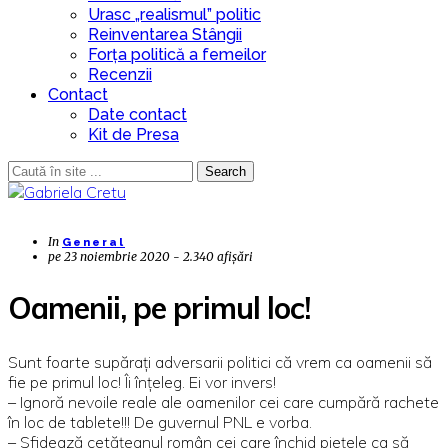
Urasc „realismul” politic
Reinventarea Stângii
Forța politică a femeilor
Recenzii
Contact
Date contact
Kit de Presa
Search
In
General
pe
23 noiembrie 2020 - 2.340 afișări
Oamenii, pe primul loc!
Sunt foarte supărați adversarii politici că vrem ca oamenii să
fie pe primul loc! Îi înțeleg. Ei vor invers!
– Ignoră nevoile reale ale oamenilor cei care cumpără rachete
în loc de tablete!!! De guvernul PNL e vorba.
– Sfidează cetățeanul român cei care închid piețele ca să