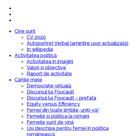
Cine sunt
CV 2020
Autoportret Verbal (amintire ușor actualizată)
In wikipedia
Activitatea politică
Activitatea în imagini
Valori și obiective
Raport de activitate
Cărțile mele
Democrație virtuală
Discursul lui Foucault
Discursul lui Foucault – prefata
Equity versus Efficiency
Femei din toate limbile, uniți-vă!
Femeile si politica la romani
Femeile sunt de vină
Uși deschise pentru femei în politica
românească