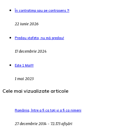
În contratimp sau pe contrasens ?!
22 iunie 2026
Predau ștafeta, nu mă predau!
17 decembrie 2024
Este 1 Mai!!!
1 mai 2023
Cele mai vizualizate articole
România, între a fi ca toți și a fi ca nimeni
27 decembrie 2014 - 72.173 afișări