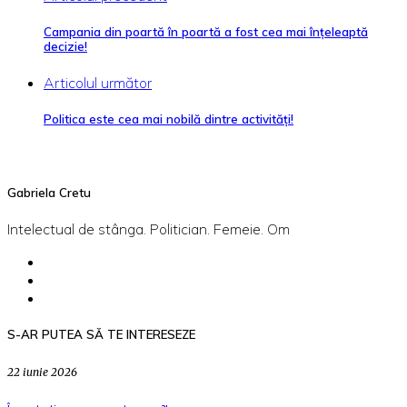
Campania din poartă în poartă a fost cea mai înțeleaptă
decizie!
Articolul următor
Politica este cea mai nobilă dintre activități!
Gabriela Cretu
Intelectual de stânga. Politician. Femeie. Om
S-AR PUTEA SĂ TE INTERESEZE
22 iunie 2026