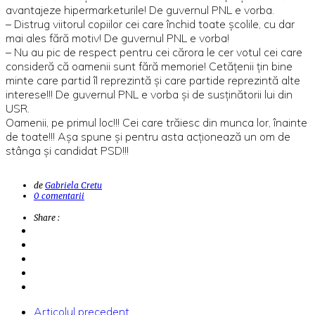
avantajeze hipermarketurile! De guvernul PNL e vorba.
– Distrug viitorul copiilor cei care închid toate școlile, cu dar
mai ales fără motiv! De guvernul PNL e vorba!
– Nu au pic de respect pentru cei cărora le cer votul cei care
consideră că oamenii sunt fără memorie! Cetățenii țin bine
minte care partid îl reprezintă și care partide reprezintă alte
interese!!! De guvernul PNL e vorba și de susținătorii lui din
USR.
Oamenii, pe primul loc!!! Cei care trăiesc din munca lor, înainte
de toate!!! Așa spune și pentru asta acționează un om de
stânga și candidat PSD!!!
de
Gabriela Cretu
0 comentarii
Share :
Articolul precedent