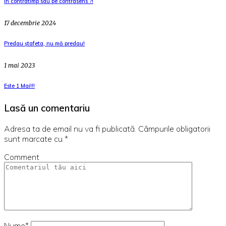
În contratimp sau pe contrasens ?!
17 decembrie 2024
Predau ștafeta, nu mă predau!
1 mai 2023
Este 1 Mai!!!
Lasă un comentariu
Adresa ta de email nu va fi publicată.
Câmpurile obligatorii
sunt marcate cu
*
Comment
Nume*