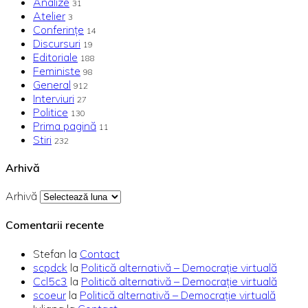
Analize
31
Atelier
3
Conferințe
14
Discursuri
19
Editoriale
188
Feministe
98
General
912
Interviuri
27
Politice
130
Prima pagină
11
Stiri
232
Arhivă
Arhivă
Comentarii recente
Stefan
la
Contact
scpdck
la
Politică alternativă – Democraţie virtuală
Ccl5c3
la
Politică alternativă – Democraţie virtuală
scoeur
la
Politică alternativă – Democraţie virtuală