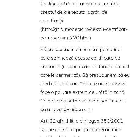
Certificatul de urbanism nu conferă
dreptul de a executa lucrări de
construcţii.
(
http://ghid.imopedia.ro/dex/cu-certificat-
de-urbanism-220.html
)
Să presupunem că eu sunt persoana
care semnează aceste certificate de
urbanism (nu ştiu exact ce funcţie are cel
care le semnează). Să presupunem că eu
cred că firma care îmi cere acest aviz va
face o poluare extrem de urâtă în zonă.
Ce motiv aş putea să invoc pentru a nu
da un aviz de urbanism?
Art. 32 alin 1 lit. a din legea 350/2001
spune că „să respingă cererea în mod