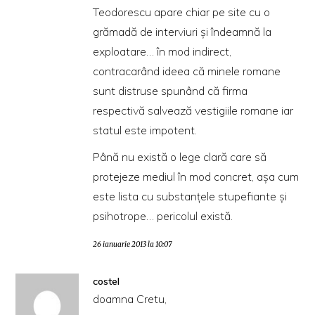
Teodorescu apare chiar pe site cu o
grămadă de interviuri şi îndeamnă la
exploatare… în mod indirect,
contracarând ideea că minele romane
sunt distruse spunând că firma
respectivă salvează vestigiile romane iar
statul este impotent.
Până nu există o lege clară care să
protejeze mediul în mod concret, aşa cum
este lista cu substanţele stupefiante şi
psihotrope… pericolul există.
26 ianuarie 2013 la 10:07
costel
doamna Cretu,