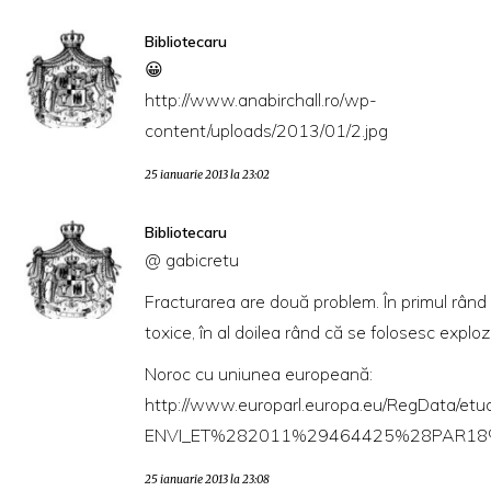
Bibliotecaru
😀
http://www.anabirchall.ro/wp-
content/uploads/2013/01/2.jpg
25 ianuarie 2013 la 23:02
Bibliotecaru
@ gabicretu
Fracturarea are două problem. În primul rând
toxice, în al doilea rând că se folosesc explozi
Noroc cu uniunea europeană:
http://www.europarl.europa.eu/RegData/et
ENVI_ET%282011%29464425%28PAR18%
25 ianuarie 2013 la 23:08