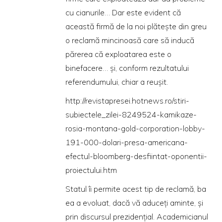
cu cianurile… Dar este evident că
această firmă de la noi plăteşte din greu
o reclamă mincinoasă care să inducă
părerea că exploatarea este o
binefacere… şi, conform rezultatului
referendumului, chiar a reuşit.
http://revistapresei.hotnews.ro/stiri-
subiectele_zilei-8249524-kamikaze-
rosia-montana-gold-corporation-lobby-
191-000-dolari-presa-americana-
efectul-bloomberg-desfiintat-oponentii-
proiectului.htm
Statul îi permite acest tip de reclamă, ba
ea a evoluat, dacă vă aduceţi aminte, şi
prin discursul prezidenţial. Academicianul