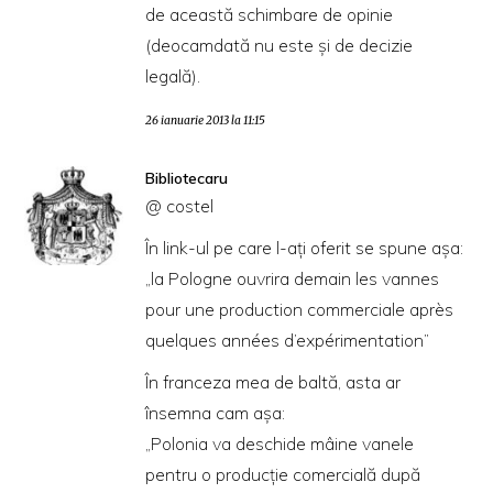
de această schimbare de opinie
(deocamdată nu este și de decizie
legală).
26 ianuarie 2013 la 11:15
Bibliotecaru
@ costel
În link-ul pe care l-aţi oferit se spune aşa:
„la Pologne ouvrira demain les vannes
pour une production commerciale après
quelques années d’expérimentation”
În franceza mea de baltă, asta ar
însemna cam aşa:
„Polonia va deschide mâine vanele
pentru o producţie comercială după