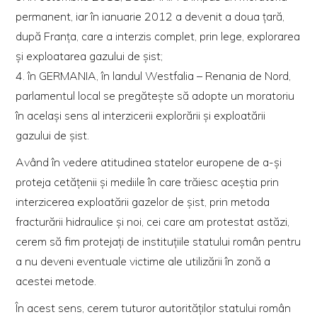
permanent, iar în ianuarie 2012 a devenit a doua ţară,
după Franţa, care a interzis complet, prin lege, explorarea
şi exploatarea gazului de şist;
4. în GERMANIA, în landul Westfalia – Renania de Nord,
parlamentul local se pregăteşte să adopte un moratoriu
în acelaşi sens al interzicerii explorării şi exploatării
gazului de şist.
Având în vedere atitudinea statelor europene de a-şi
proteja cetăţenii şi mediile în care trăiesc aceştia prin
interzicerea exploatării gazelor de şist, prin metoda
fracturării hidraulice şi noi, cei care am protestat astăzi,
cerem să fim protejaţi de instituţiile statului român pentru
a nu deveni eventuale victime ale utilizării în zonă a
acestei metode.
În acest sens, cerem tuturor autorităţilor statului român