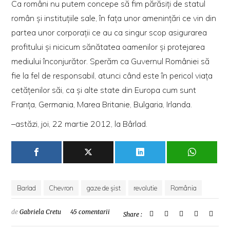
Ca români nu putem concepe să fim părăsiţi de statul
român şi instituţiile sale, în faţa unor ameninţări ce vin din
partea unor corporaţii ce au ca singur scop asigurarea
profitului şi nicicum sănătatea oamenilor şi protejarea
mediului înconjurător. Sperăm ca Guvernul României să
fie la fel de responsabil, atunci când este în pericol viaţa
cetăţenilor săi, ca şi alte state din Europa cum sunt
Franţa, Germania, Marea Britanie, Bulgaria, Irlanda.
–astăzi, joi, 22 martie 2012, la Bârlad.
Barlad
Chevron
gaze de șist
revolutie
România
de
Gabriela Cretu
45 comentarii
Share :