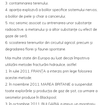
3. contaminarea terenului;
4. apariţia explozivă a bolilor specifice sistemului nervos,
a bolilor de piele şi chiar a cancerului;
5. risc seismic asociat cu antrenarea unor substanţe
radioactive, a metanului şi a altor substanţe cu efect de
gaze de seră;
6. scoaterea terenurilor din circuitul agricol, precum şi
degradarea florei şi faunei spontane.
Mai multe state din Europa au luat decizii împotriva
utilizării metodei fracturării hidraulice, astfel:
1. în iulie 2011, FRANŢA a interzis prin lege folosirea
acestei metode;
2. în noiembrie 2011, MAREA BRITANIE a suspendat
toate explorările şi producţia de gaz de şist, ca urmare a
seismelor produse în Blackpool;
3. în octombrie 2011, BULGARIA a impus un moratoriu