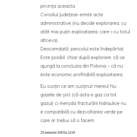
privința aceasta.
Consiliul Județean emite acte
administrative (nu decide explorarea; cu
atât mai puțin exploatarea, care-i cu totul
altceva).
Deocamdată, pericolul este îndepărtat.
Este posibil, chiar după explorare, să se
ajungă la concluzia din Polonia – că nu
este economic profitabilă exploatarea.
Eu susțin ce am susținut mereu! Nu
gazele de șist (că asta e gaz ca tot
gazul) ci metoda fracturării hidraulice nu
e compatibilă cu dezvoltarea verde pe
care ar trebui să o facem.
25 ianuarie 2013 la 22:43