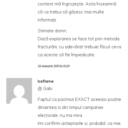
context mă îngrozeşte. Asta înseamnă
că va trebui să găsesc mai multe
informaţii.
Stimate domn,
Dacă explorarea se face tot prin metoda
fracturării, cu adevărat trebuie făcut ceva
ca aceste să fie împiedicate.
26 ianuarie 2013 la 11:20
Iceflame
@ Gabi
Faptul ca pastrezi EXACT aceeasi pozitie
dinaintea si din timpul campaniei
electorale, nu ma mira.
Imi confirmi asteptarile si, probabil, ca mie,