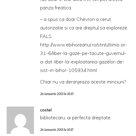
panza freatica.
– a spus ca doar Chevron a cerut
autorizatie si ca are dreptul sa exploreze.
FALS.
http://www.ebihoreanul.ro/stiri/ultima-or-
31-6/liber-la-gaze-pe-tacute-guvernul-
a-dat-liber-la-exploatarea-gazelor-de-
sist-in-bihor-105934.html
Chiar nu va deranjeaza aceste minciuni?
26 ianuarie 2013 la 10:15
costel
bibliotecaru, ai perfecta dreptate.
26 ianuarie 2013 la 10:17