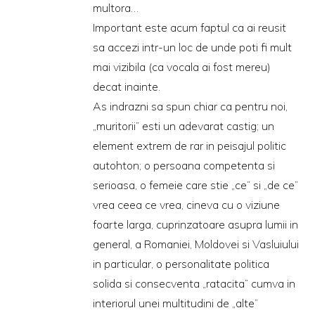
multora…
Important este acum faptul ca ai reusit
sa accezi intr-un loc de unde poti fi mult
mai vizibila (ca vocala ai fost mereu)
decat inainte.
As indrazni sa spun chiar ca pentru noi,
„muritorii” esti un adevarat castig; un
element extrem de rar in peisajul politic
autohton; o persoana competenta si
serioasa, o femeie care stie „ce” si „de ce”
vrea ceea ce vrea, cineva cu o viziune
foarte larga, cuprinzatoare asupra lumii in
general, a Romaniei, Moldovei si Vasluiului
in particular, o personalitate politica
solida si consecventa „ratacita” cumva in
interiorul unei multitudini de „alte”