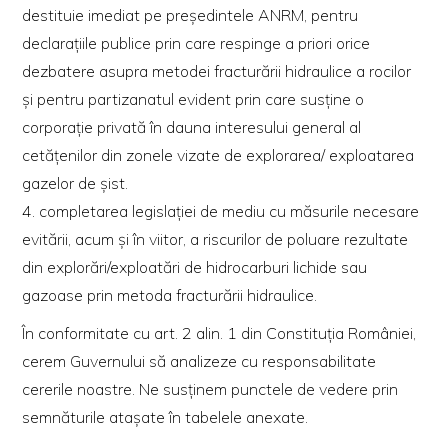
destituie imediat pe preşedintele ANRM, pentru
declaraţiile publice prin care respinge a priori orice
dezbatere asupra metodei fracturării hidraulice a rocilor
şi pentru partizanatul evident prin care susţine o
corporaţie privată în dauna interesului general al
cetăţenilor din zonele vizate de explorarea/ exploatarea
gazelor de şist.
4. completarea legislaţiei de mediu cu măsurile necesare
evitării, acum şi în viitor, a riscurilor de poluare rezultate
din explorări/exploatări de hidrocarburi lichide sau
gazoase prin metoda fracturării hidraulice.
În conformitate cu art. 2 alin. 1 din Constituţia României,
cerem Guvernului să analizeze cu responsabilitate
cererile noastre. Ne susţinem punctele de vedere prin
semnăturile ataşate în tabelele anexate.