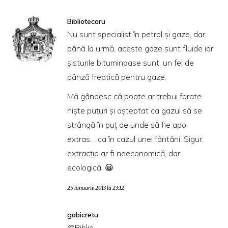
Bibliotecaru
Nu sunt specialist în petrol şi gaze, dar,
până la urmă, aceste gaze sunt fluide iar
şisturile bituminoase sunt, un fel de
pânză freatică pentru gaze.
Mă gândesc că poate ar trebui forate
nişte puţuri şi aşteptat ca gazul să se
strângă în puţ de unde să fie apoi
extras… ca în cazul unei fântâni. Sigur,
extracţia ar fi neeconomică, dar
ecologică. 😀
25 ianuarie 2013 la 23:12
gabicretu
@Biblio,