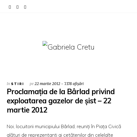
In
pe
22 martie 2012 - 7.178 afișări
STIRI
Proclamația de la Bârlad privind
exploatarea gazelor de șist – 22
martie 2012
Noi, locuitorii municipiului Bârlad, reuniţi în Piaţa Civică
alături de reprezentanţi ai cetăţenilor din celelalte