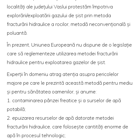
localităţi ale judeţului Vaslui protestăm împotriva
explorării/exploatării gazului de şist prin metoda
fracturării hidraulice a rocilor, metodă neconvenţională şi
poluantă.
În prezent, Uniunea Europeană nu dispune de o legislaţie
care să reglementeze utilizarea metodei fracturării
hidraulice pentru exploatarea gazelor de şist.
Experţii în domeniu atrag atenţia asupra pericolelor
majore pe care le prezintă această metodă pentru mediu
şi pentru sănătatea oamenilor, şi anume:
1. contaminarea pânzei freatice şi a surselor de apă
potabilă;
2. epuizarea resurselor de apă datorate metodei
fracturării hidraulice, care foloseşte cantităţi enorme de
apă în procesul tehnologic;