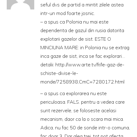
seful dvs de partid a mintit zilele astea
intr-un mod foarte josnic.
– a spus ca Polonia nu mai este
dependenta de gazul din rusia datorita
explotarii gazelor de sist. ESTE O
MINCIUNA MARE: in Polonia nu se extrag
inca gaze de sist, inca se fac explorari…
detalii:
http://www.arte.tv/fr/le-gaz-de-
schiste-divise-le-
monde/7258938,CmC=7280172.html
– a spus ca explorarea nu este
periculoasa. FALS. pentru a vedea care
sunt rezervele, se foloseste acelasi
mecanism, daor ca la o scara mai mica.
Adica, nu fac 50 de sonde intr-o comuna,
fac doar 3. Dar alea trei, tot pot afecta