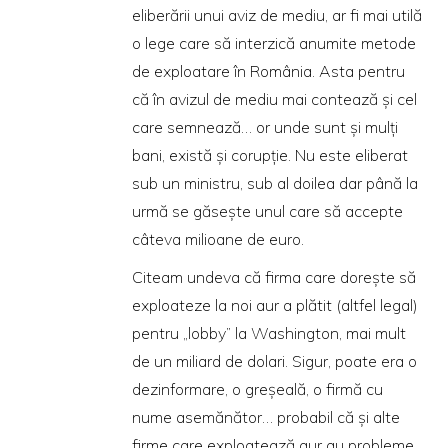
eliberării unui aviz de mediu, ar fi mai utilă
o lege care să interzică anumite metode
de exploatare în România. Asta pentru
că în avizul de mediu mai contează şi cel
care semnează… or unde sunt şi mulţi
bani, există şi corupţie. Nu este eliberat
sub un ministru, sub al doilea dar până la
urmă se găseşte unul care să accepte
câteva milioane de euro.
Citeam undeva că firma care doreşte să
exploateze la noi aur a plătit (altfel legal)
pentru „lobby” la Washington, mai mult
de un miliard de dolari. Sigur, poate era o
dezinformare, o greşeală, o firmă cu
nume asemănător… probabil că şi alte
firme care exploatează aur au probleme