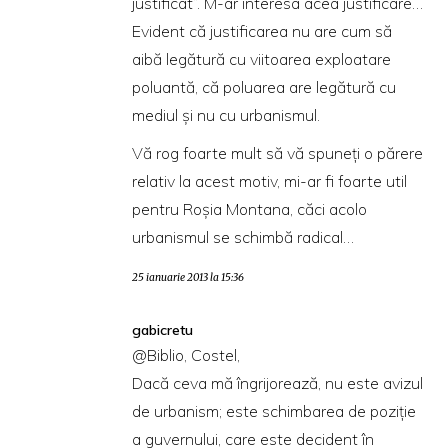
justificat”. M-ar interesa acea justificare…
Evident că justificarea nu are cum să
aibă legătură cu viitoarea exploatare
poluantă, că poluarea are legătură cu
mediul şi nu cu urbanismul.
Vă rog foarte mult să vă spuneţi o părere
relativ la acest motiv, mi-ar fi foarte util
pentru Roşia Montana, căci acolo
urbanismul se schimbă radical…
25 ianuarie 2013 la 15:36
gabicretu
@Biblio, Costel,
Dacă ceva mă îngrijorează, nu este avizul
de urbanism; este schimbarea de poziție
a guvernului, care este decident în