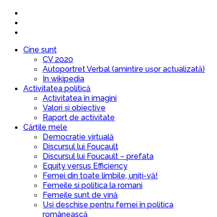
Cine sunt
CV 2020
Autoportret Verbal (amintire ușor actualizată)
In wikipedia
Activitatea politică
Activitatea în imagini
Valori și obiective
Raport de activitate
Cărțile mele
Democrație virtuală
Discursul lui Foucault
Discursul lui Foucault – prefata
Equity versus Efficiency
Femei din toate limbile, uniți-vă!
Femeile si politica la romani
Femeile sunt de vină
Uși deschise pentru femei în politica
românească