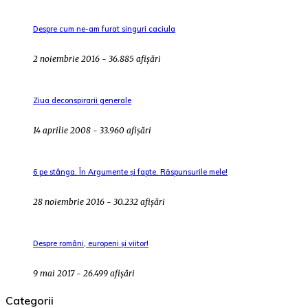
Despre cum ne-am furat singuri caciula
2 noiembrie 2016 - 36.885 afișări
Ziua deconspirarii generale
14 aprilie 2008 - 33.960 afișări
6 pe stânga. În Argumente și fapte. Răspunsurile mele!
28 noiembrie 2016 - 30.232 afișări
Despre români, europeni și viitor!
9 mai 2017 - 26.499 afișări
Categorii