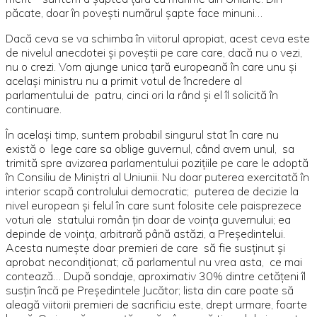
păcate, doar în poveşti numărul şapte face minuni…
Dacă ceva se va schimba în viitorul apropiat, acest ceva este
de nivelul anecdotei şi poveştii pe care care, dacă nu o vezi,
nu o crezi. Vom ajunge unica ţară europeană în care unu şi
acelaşi ministru nu a primit votul de încredere al
parlamentului de patru, cinci ori la rând şi el îl solicită în
continuare.
În acelaşi timp, suntem probabil singurul stat în care nu
există o lege care sa oblige guvernul, când avem unul, sa
trimită spre avizarea parlamentului poziţiile pe care le adoptă
în Consiliu de Miniştri al Uniunii. Nu doar puterea exercitată în
interior scapă controlului democratic; puterea de decizie la
nivel european şi felul în care sunt folosite cele paisprezece
voturi ale statului român ţin doar de voinţa guvernului; ea
depinde de voinţa, arbitrară până astăzi, a Preşedintelui.
Acesta numeşte doar premieri de care să fie susţinut şi
aprobat necondiţionat; că parlamentul nu vrea asta, ce mai
contează… După sondaje, aproximativ 30% dintre cetăţeni îl
susţin încă pe Preşedintele Jucător; lista din care poate să
aleagă viitorii premieri de sacrificiu este, drept urmare, foarte