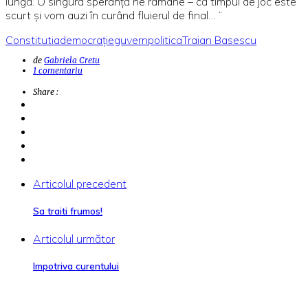
lungă. O singură speranţă ne rămâne – că timpul de joc este
scurt şi vom auzi în curând fluierul de final… ”
Constitutia
democrație
guvern
politica
Traian Basescu
de
Gabriela Cretu
1 comentariu
Share :
Articolul precedent
Sa traiti frumos!
Articolul următor
Impotriva curentului