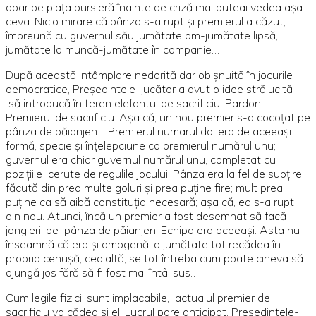
doar pe piaţa bursieră înainte de criză mai puteai vedea aşa
ceva. Nicio mirare că pânza s-a rupt şi premierul a căzut;
împreună cu guvernul său jumătate om-jumătate lipsă,
jumătate la muncă-jumătate în campanie…
După această intâmplare nedorită dar obişnuită în jocurile
democratice, Preşedintele-Jucător a avut o idee strălucită –
să introducă în teren elefantul de sacrificiu. Pardon!
Premierul de sacrificiu. Aşa că, un nou premier s-a cocoţat pe
pânza de păianjen… Premierul numarul doi era de aceeaşi
formă, specie şi înţelepciune ca premierul numărul unu;
guvernul era chiar guvernul numărul unu, completat cu
poziţiile cerute de regulile jocului. Pânza era la fel de subţire,
făcută din prea multe goluri şi prea puţine fire; mult prea
puţine ca să aibă constituţia necesară; aşa că, ea s-a rupt
din nou. Atunci, încă un premier a fost desemnat să facă
jonglerii pe pânza de păianjen. Echipa era aceeaşi. Asta nu
înseamnă că era şi omogenă; o jumătate tot recădea în
propria cenuşă, cealaltă, se tot întreba cum poate cineva să
ajungă jos fără să fi fost mai întâi sus…
Cum legile fizicii sunt implacabile, actualul premier de
sacrificiu va cădea şi el. Lucrul pare anticipat. Preşedintele-