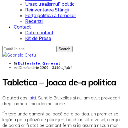
Urasc „realismul” politic
Reinventarea Stângii
Forța politică a femeilor
Recenzii
Contact
Date contact
Kit de Presa
Search
In
,
Editoriale
General
pe
12 noiembrie 2009 - 2.150 afișări
Tabletica – Joaca de-a politica
O puteti gasi
aici
. Sunt la Bruxelles si nu am avut provocari;
drept urmare, nici idei mai bune…
”
În ţara unde oamenii se joacă de-a politica, un premier se
legăna pe o pânză de păianjen; ba chiar sălta vesel, alerga
de parcă ar fi stat pe
pământ ferm şi îşi asuma riscuri mari;