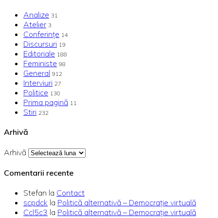
Analize
31
Atelier
3
Conferințe
14
Discursuri
19
Editoriale
188
Feministe
98
General
912
Interviuri
27
Politice
130
Prima pagină
11
Stiri
232
Arhivă
Arhivă
Comentarii recente
Stefan
la
Contact
scpdck
la
Politică alternativă – Democraţie virtuală
Ccl5c3
la
Politică alternativă – Democraţie virtuală