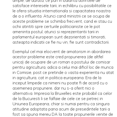
ample, de durata, ce pun in balanta dorintele de
satisface interesele tarii, in echilibru cu posibilitatile ce
le ofera situatia internationala si capacitatea noastra
de a o influenta. Atunci cand ministrii ce se ocupa de
aceste probleme se schimba frecvent, cand ei stau cu
ochii atintiti spre certurile politicianiste ce le pot
ameninta postul, atunci si reprezentantii tarii in
parlamentul european sunt dezorientati si timorati,
asteapta indicatii ce fie nu vin, fie sunt contradictorii.
Exemplul cel mai elocvent de amatorism in abordarea
acestor probleme este cred propunerea (de altfel
unica) de ocupare de un roman a postului de comisar
pentru agricultura, adica a celui mai dificil loc de munca
in Comisie, post ce pretinde o vasta experienta nu atat
in agricultura, cat in politica europeana. Era de la
inceput limpede ca nimeni nu poate fi de acord cu o
asemenea propunere, dar nu s-a oferit nici o
alternativa. Impresia la Bruxelles este probabil ca celor
de la Bucuresti li se falfaie de cele ce se petrec in
Uniunea Europeana, chiar si numai pentru ca singura
atitudine adoptata pana acum de presedintele tarii a
fost sa spuna mereu DA la toate propunerile venite de