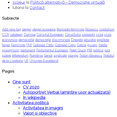
scoeur
la
Politică alternativă – Democraţie virtuală
Iuliana
la
Contact
Subiecte
Add new tag
alegeri
alegeri europene
Baricada feminista
Basescu
capitalism
CCR
cetatean
Comisie
Consiliul European
Constitutia
corporatii
criza
criza
economica
democratie
democrație
discriminare
Dreapta
educatie
egalitate
femei
Feministe
FMI
Gabriela Cretu
Gabriela Crețu
Grecia
guvern
media
misoginism
parlament
Parlamentul European
Peter Gluck
PIB
politica
psd
putere
referendum
România
Senat
sindicate
stanga
Traian Basescu
Tratatul
de la Lisabona
UE
Uniunea Europeană
Pagini
Cine sunt
CV 2020
Autoportret Verbal (amintire ușor actualizată)
In wikipedia
Activitatea politică
Activitatea în imagini
Valori și obiective