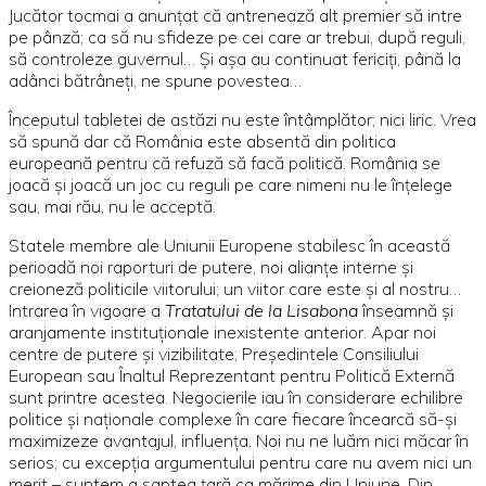
Jucător tocmai a anunţat că antrenează alt premier să intre
pe pânză; ca să nu sfideze pe cei care ar trebui, după reguli,
să controleze guvernul… Şi aşa au continuat fericiţi, până la
adânci bătrâneţi, ne spune povestea…
Începutul tabletei de astăzi nu este întâmplător; nici liric. Vrea
să spună dar că România este absentă din politica
europeană pentru că refuză să facă politică. România se
joacă şi joacă un joc cu reguli pe care nimeni nu le înţelege
sau, mai rău, nu le acceptă.
Statele membre ale Uniunii Europene stabilesc în această
perioadă noi raporturi de putere, noi alianţe interne şi
creioneză politicile viitorului; un viitor care este şi al nostru…
Intrarea în vigoare a
Tratatului de la Lisabona
înseamnă şi
aranjamente instituţionale inexistente anterior. Apar noi
centre de putere şi vizibilitate; Preşedintele Consiliului
European sau Înaltul Reprezentant pentru Politică Externă
sunt printre acestea. Negocierile iau în considerare echilibre
politice şi naţionale complexe în care fiecare încearcă să-şi
maximizeze avantajul, influenţa. Noi nu ne luăm nici măcar în
serios; cu excepţia argumentului pentru care nu avem nici un
merit – suntem a şaptea ţară ca mărime din Uniune. Din