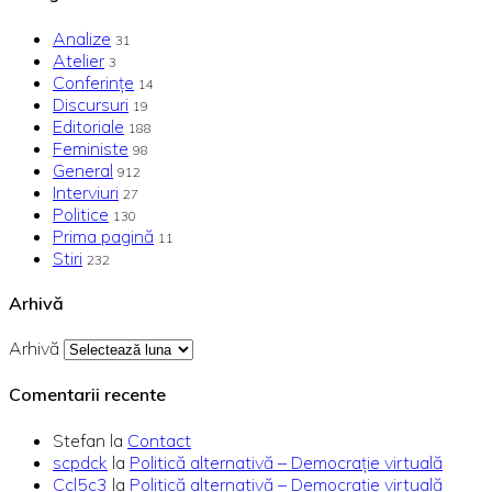
Analize
31
Atelier
3
Conferințe
14
Discursuri
19
Editoriale
188
Feministe
98
General
912
Interviuri
27
Politice
130
Prima pagină
11
Stiri
232
Arhivă
Arhivă
Comentarii recente
Stefan
la
Contact
scpdck
la
Politică alternativă – Democraţie virtuală
Ccl5c3
la
Politică alternativă – Democraţie virtuală