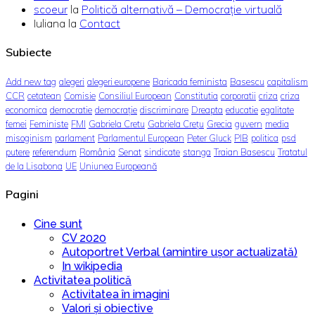
scoeur
la
Politică alternativă – Democraţie virtuală
Iuliana
la
Contact
Subiecte
Add new tag
alegeri
alegeri europene
Baricada feminista
Basescu
capitalism
CCR
cetatean
Comisie
Consiliul European
Constitutia
corporatii
criza
criza
economica
democratie
democrație
discriminare
Dreapta
educatie
egalitate
femei
Feministe
FMI
Gabriela Cretu
Gabriela Crețu
Grecia
guvern
media
misoginism
parlament
Parlamentul European
Peter Gluck
PIB
politica
psd
putere
referendum
România
Senat
sindicate
stanga
Traian Basescu
Tratatul
de la Lisabona
UE
Uniunea Europeană
Pagini
Cine sunt
CV 2020
Autoportret Verbal (amintire ușor actualizată)
In wikipedia
Activitatea politică
Activitatea în imagini
Valori și obiective