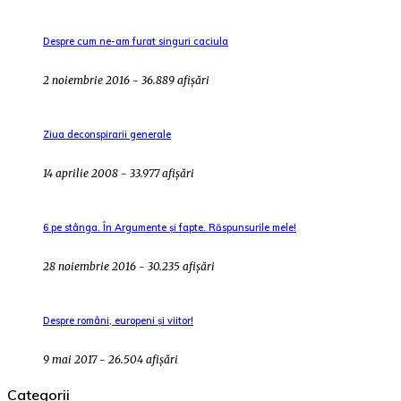
Despre cum ne-am furat singuri caciula
2 noiembrie 2016 - 36.889 afișări
Ziua deconspirarii generale
14 aprilie 2008 - 33.977 afișări
6 pe stânga. În Argumente și fapte. Răspunsurile mele!
28 noiembrie 2016 - 30.235 afișări
Despre români, europeni și viitor!
9 mai 2017 - 26.504 afișări
Categorii