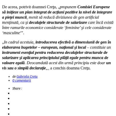
De aceea, potrivit doamnei Creţu, „
propunem
Comisiei Europene
să iniţieze un plan integrat de acţiuni pozitive la nivel de integrare
a pieţei muncii
, menit să reducă diviziunea de gen artificial
menţinută, ca şi
decalajele structurale de salarizare
care încă există
între ramurile economice considerate ‘feminine’ şi cele considerate
‘masculine
‘”.
„
In cadrul acestuia,
introducerea efectivă a dimensiunii de gen în
elaborarea bugetelor – european, naţional şi local
– constituie un
instrument esenţial pentru reducerea decalajelor structurale de
salarizare şi aplicarea principiului plăţii egale pentru munca de
valoare egală
. Deocamdată acest din urmă principiu este doar
un
vis sau o simplă declaraţie
„,
a conchis doamna Creţu
.
de
Gabriela Cretu
0 comentarii
Share :