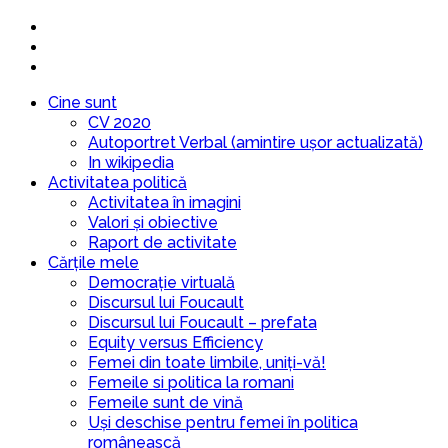
Cine sunt
CV 2020
Autoportret Verbal (amintire ușor actualizată)
In wikipedia
Activitatea politică
Activitatea în imagini
Valori și obiective
Raport de activitate
Cărțile mele
Democrație virtuală
Discursul lui Foucault
Discursul lui Foucault – prefata
Equity versus Efficiency
Femei din toate limbile, uniți-vă!
Femeile si politica la romani
Femeile sunt de vină
Uși deschise pentru femei în politica
românească