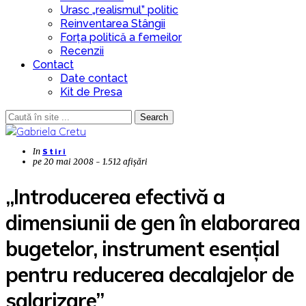
Urasc „realismul” politic
Reinventarea Stângii
Forța politică a femeilor
Recenzii
Contact
Date contact
Kit de Presa
Search
In
Stiri
pe
20 mai 2008 - 1.512 afișări
„Introducerea efectivă a
dimensiunii de gen în elaborarea
bugetelor, instrument esenţial
pentru reducerea decalajelor de
salarizare”