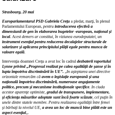
Strasbourg, 20 mai
Europarlamentarul PSD Gabriela Creţu
a pledat, marţi, în plenul
Parlamentului European,
pentru
introducerea efectivă a
dimensiunii de gen în elaborarea bugetelor -european, naţional şi
local
. Acest demers ar constitui, în viziunea eurodeputatei, un
instrument esenţial pentru reducerea decalajelor structurale de
salarizare şi aplicarea principiului plăţii egale pentru munca de
valoare egală
.
Intervenţia doamnei Creţu a avut loc în cadrul
dezbaterii raportului
Lynne privind „Progresul realizat pe calea egalităţii de şanse şi în
lupta împotriva discriminării în UE”.
„
In aşteptarea unei directive
orizontale remarcăm că
avem o legislaţie europeană şi una
naţională împotriva discriminării, numeroase angajamente
politice, precum şi mecanisme instituţionale specifice
. In ciuda
acestor aparenţe optimiste,
gradul de transpunere, implementare,
şi eficienţa măsurilor adoptate sunt încă foarte scăzute
, cel puţin în
unele dintre statele membre. Pentru realizarea egalităţii între femei
şi bărbaţi la nivelul UE,
a avea un loc de muncă bine plătit este un
aspect esenţial
„.