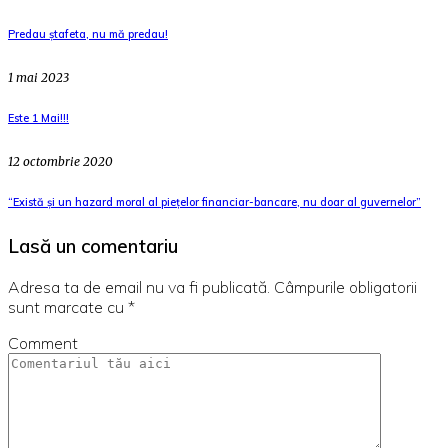
Predau ștafeta, nu mă predau!
1 mai 2023
Este 1 Mai!!!
12 octombrie 2020
“Există și un hazard moral al piețelor financiar-bancare, nu doar al guvernelor”
Lasă un comentariu
Adresa ta de email nu va fi publicată.
Câmpurile obligatorii
sunt marcate cu
*
Comment