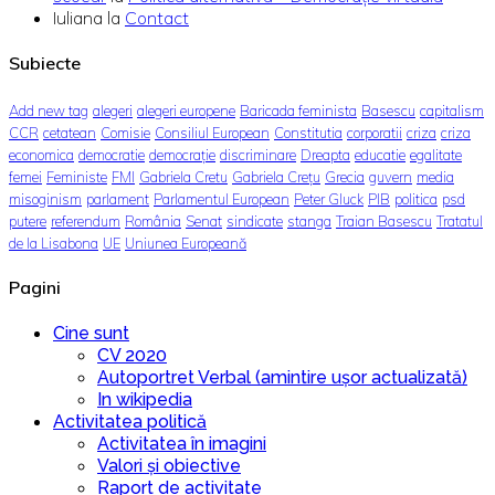
Iuliana
la
Contact
Subiecte
Add new tag
alegeri
alegeri europene
Baricada feminista
Basescu
capitalism
CCR
cetatean
Comisie
Consiliul European
Constitutia
corporatii
criza
criza
economica
democratie
democrație
discriminare
Dreapta
educatie
egalitate
femei
Feministe
FMI
Gabriela Cretu
Gabriela Crețu
Grecia
guvern
media
misoginism
parlament
Parlamentul European
Peter Gluck
PIB
politica
psd
putere
referendum
România
Senat
sindicate
stanga
Traian Basescu
Tratatul
de la Lisabona
UE
Uniunea Europeană
Pagini
Cine sunt
CV 2020
Autoportret Verbal (amintire ușor actualizată)
In wikipedia
Activitatea politică
Activitatea în imagini
Valori și obiective
Raport de activitate