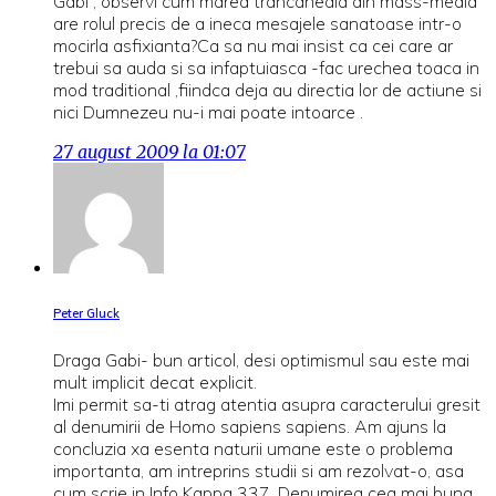
Gabi , observi cum marea trancaneala din mass-media
are rolul precis de a ineca mesajele sanatoase intr-o
mocirla asfixianta?Ca sa nu mai insist ca cei care ar
trebui sa auda si sa infaptuiasca -fac urechea toaca in
mod traditional ,fiindca deja au directia lor de actiune si
nici Dumnezeu nu-i mai poate intoarce .
27 august 2009 la 01:07
Peter Gluck
Draga Gabi- bun articol, desi optimismul sau este mai
mult implicit decat explicit.
Imi permit sa-ti atrag atentia asupra caracterului gresit
al denumirii de Homo sapiens sapiens. Am ajuns la
concluzia xa esenta naturii umane este o problema
importanta, am intreprins studii si am rezolvat-o, asa
cum scrie in Info Kappa 337. Denumirea cea mai buna