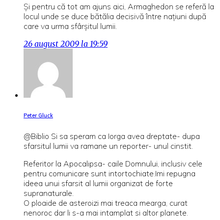
Şi pentru că tot am ajuns aici, Armaghedon se referă la
locul unde se duce bătălia decisivă între naţiuni după
care va urma sfârşitul lumii.
26 august 2009 la 19:59
Peter Gluck
@Biblio Si sa speram ca Iorga avea dreptate- dupa
sfarsitul lumii va ramane un reporter- unul cinstit.
Referitor la Apocalipsa- caile Domnului, inclusiv cele
pentru comunicare sunt intortochiate.Imi repugna
ideea unui sfarsit al lumii organizat de forte
supranaturale.
O ploaide de asteroizi mai treaca mearga, curat
nenoroc dar li s-a mai intamplat si altor planete.