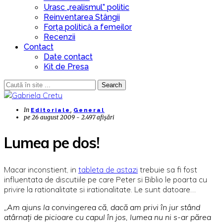
Urasc „realismul” politic
Reinventarea Stângii
Forța politică a femeilor
Recenzii
Contact
Date contact
Kit de Presa
Search
In
,
Editoriale
General
pe
26 august 2009 - 2.497 afișări
Lumea pe dos!
Macar inconstient, in
tableta de astazi
trebuie sa fi fost
influentata de discutiile pe care Peter si Biblio le poarta cu
privire la rationalitate si irationalitate. Le sunt datoare…
„Am
ajuns la convingerea că, dacă am privi în jur stând
atârnaţi de picioare cu capul în jos, lumea nu ni s-ar părea