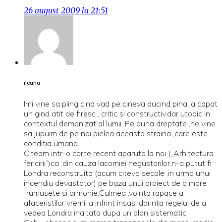
26 august 2009 la 21:51
ileana
Imi vine sa pling cind vad pe cineva ducind pina la capat
un gind atit de firesc , critic si constructiv,dar utopic in
contextul demonizat al lumii. Pe buna dreptate ,ne vine
sa jupuim de pe noi pielea aceasta straina ,care este
conditia umana.
Citeam intr-o carte recent aparuta la noi (,,Arhitectura
fericirii”)ca ,din cauza lacomiei negustorilor,n-a putut fi
Londra reconstruita (acum citeva secole ,in urma unui
incendiu devastator) pe baza unui proiect de o mare
frumusete si armonie.Culmea ,vointa rapace a
afaceristilor vremii a infrint insasi dorinta regelui de a
vedea Londra inaltata dupa un plan sistematic.