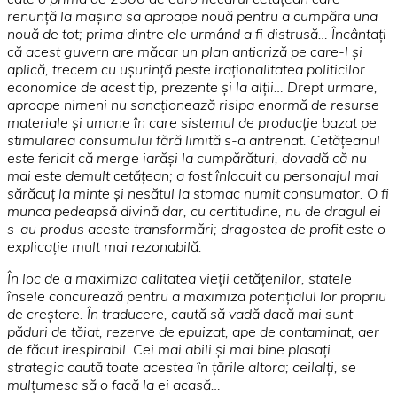
renunţă la maşina sa aproape nouă pentru a cumpăra una
nouă de tot; prima dintre ele urmând a fi distrusă…
Încântaţi
că acest guvern are măcar un plan anticriză pe care-l şi
aplică, trecem cu uşurinţă peste iraţionalitatea politicilor
economice de acest tip, prezente şi la alţii… Drept urmare,
aproape nimeni nu sancţionează risipa enormă de resurse
materiale şi umane în care sistemul de producţie bazat pe
stimularea consumului fără limită s-a antrenat. Cetăţeanul
este fericit că merge iarăşi la cumpărături, dovadă că nu
mai este demult cetăţean; a fost înlocuit cu personajul mai
sărăcuţ la minte şi nesătul la stomac numit consumator. O fi
munca pedeapsă divină dar, cu certitudine, nu de dragul ei
s-au produs aceste transformări;
dragostea de profit este o
explicaţie mult mai rezonabilă.
În loc de a maximiza calitatea vieţii cetăţenilor, statele
însele concurează pentru a maximiza potenţialul lor propriu
de creştere. În traducere, caută să vadă dacă mai sunt
păduri de tăiat, rezerve
de epuizat, ape de contaminat, aer
de făcut irespirabil. Cei mai abili şi mai bine plasaţi
strategic caută toate acestea în ţările altora; ceilalţi, se
mulţumesc să o facă la ei acasă…