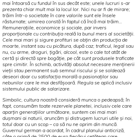
mai întoarsă cu fundul în sus decât este; unele lucruri s-ar
prezenta chiar mult mai la locul lor.
Nici nu ar fi de mirare;
trăim într-o societate în care valorile sunt ele însele
răsturnate; uimirea constă în faptul că încă mai trăim…
Remuneraţiile, economice şi sociale, par invers
proporţionale cu contribuţia reală la bunul mers al societăţii.
Cele mai mari şi sigure profituri se obţin din producţia de
moarte, instant sau cu picătura, după caz; traficul, legal sau
nu, cu arme, droguri, ţigări, alcool, este o cale tot atât de
certă şi directă spre bogăţie, pe cât sunt produsele traficate
spre cimitir. În schimb, activităţi absolut necesare menţinerii
vieţii stau
permanent sub semnul riscului şi se soldează
deseori doar cu satisfacţia morală a pasionaţilor sau
nebunilor
care le mai desfăşoară. Regula se aplică inclusiv
sistemului public de salarizare.
Simbolic, cultura noastră consideră munca o pedeapsă; în
fapt,
consumăm toate rezervele planetei, inclusiv cele care
aparţin generaţiilor următoare, suntem cei mai mari
duşmani ai naturii, aruncăm şi distrugem lucruri utile şi noi,
totul doar cu un scop – ca să nu ne oprim din muncă.
Guvernul german a acordat, în cadrul planului anticriză,
câte o primă de 2500 de euro fiecărui cetăţean care