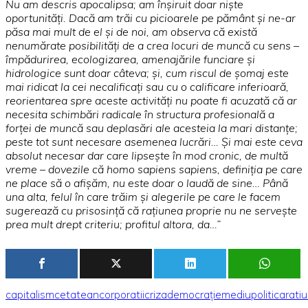
Nu am descris apocalipsa; am înşiruit doar nişte
oportunităţi. Dacă am trăi cu picioarele pe pământ şi ne-ar
păsa mai mult de el şi de noi,
am observa că există
nenumărate posibilităţi de a crea locuri de muncă cu sens –
împădurirea, ecologizarea, amenajările funciare şi
hidrologice sunt doar câteva; şi, cum riscul de şomaj este
mai ridicat la cei necalificaţi sau cu o calificare inferioară,
reorientarea spre aceste activităţi nu poate fi acuzată că ar
necesita schimbări
radicale în structura profesională a
forţei de muncă sau deplasări ale acesteia la mari distanţe;
peste tot sunt necesare asemenea lucrări…
Şi mai este ceva
absolut necesar dar care lipseşte în mod cronic, de multă
vreme – dovezile că
homo sapiens sapiens, definiţia pe care
ne place să o afişăm, nu este doar o laudă de sine… Până
una alta, felul în care trăim şi alegerile pe care le facem
sugerează cu prisosinţă că raţiunea proprie nu ne serveşte
prea mult drept criteriu; profitul altora, da…”
capitalism
cetatean
corporatii
criza
democrație
mediu
politica
rati