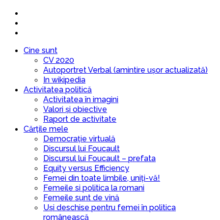
Cine sunt
CV 2020
Autoportret Verbal (amintire ușor actualizată)
In wikipedia
Activitatea politică
Activitatea în imagini
Valori și obiective
Raport de activitate
Cărțile mele
Democrație virtuală
Discursul lui Foucault
Discursul lui Foucault – prefata
Equity versus Efficiency
Femei din toate limbile, uniți-vă!
Femeile si politica la romani
Femeile sunt de vină
Uși deschise pentru femei în politica
românească