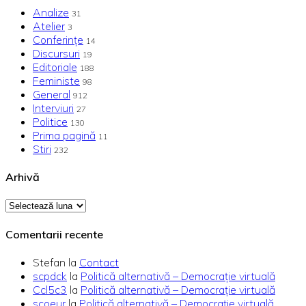
Analize
31
Atelier
3
Conferințe
14
Discursuri
19
Editoriale
188
Feministe
98
General
912
Interviuri
27
Politice
130
Prima pagină
11
Stiri
232
Arhivă
Arhivă
Comentarii recente
Stefan
la
Contact
scpdck
la
Politică alternativă – Democraţie virtuală
Ccl5c3
la
Politică alternativă – Democraţie virtuală
scoeur
la
Politică alternativă – Democraţie virtuală