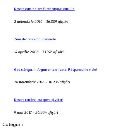
Despre cum ne-am furat singuri caciula
2 noiembrie 2016 - 36.889 afișări
Ziua deconspirarii generale
14 aprilie 2008 - 33.976 afișări
6 pe stânga. În Argumente și fapte. Răspunsurile mele!
28 noiembrie 2016 - 30.235 afișări
Despre români, europeni și viitor!
9 mai 2017 - 26.504 afișări
Categorii