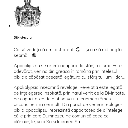
Bibliotecaru
Ca să vedeţi că am fost atent, 🙂 … şi ca să mă bag în
seamă… 😀
Apocalips nu se referă neapărat la sfârşitul lumii. Este
adevărat, venind din greacă în română prin înţelesul
biblic a căpătat această legătura cu sfârşitul lumii, dar…
Apokalypsis înseamnă revelaţie. Revelaţia este legată
de înţelegerea inspirată, prin harul venit de la Divinitate,
de capacitatea de a observa un fenomen rămas
ascuns pentru cei mulţi. Din punct de vedere teologic-
biblic, apocalipsul reprezintă capacitatea de a înţelege
căile prin care Dumnezeu ne comunică ceea ce
plănuieşte, voia Sa şi lucrarea Sa.