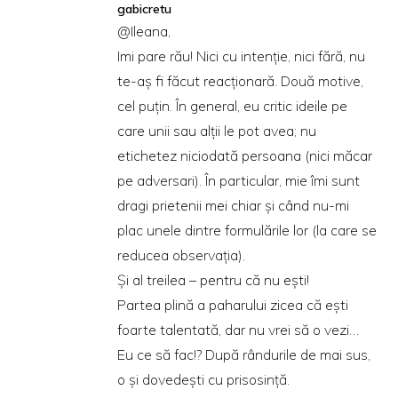
gabicretu
@Ileana,
Imi pare rău! Nici cu intenţie, nici fără, nu
te-aş fi făcut reacţionară. Două motive,
cel puţin. În general, eu critic ideile pe
care unii sau alţii le pot avea; nu
etichetez niciodată persoana (nici măcar
pe adversari). În particular, mie îmi sunt
dragi prietenii mei chiar şi când nu-mi
plac unele dintre formulările lor (la care se
reducea observaţia).
Şi al treilea – pentru că nu eşti!
Partea plină a paharului zicea că eşti
foarte talentată, dar nu vrei să o vezi…
Eu ce să fac!? După rândurile de mai sus,
o şi dovedeşti cu prisosinţă.