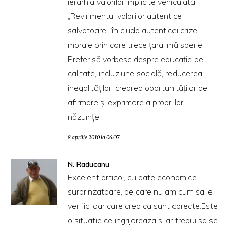
ierarhia valorilor implicite vehiculată.
„Revirimentul valorilor autentice
salvatoare”, în ciuda autenticei crize
morale prin care trece ţara, mă sperie…
Prefer să vorbesc despre educaţie de
calitate, incluziune socială, reducerea
inegalităţilor, crearea oportunităţilor de
afirmare şi exprimare a propriilor
năzuinţe…
8 aprilie 2010 la 06:07
N. Raducanu
Excelent articol, cu date economice
surprinzatoare, pe care nu am cum sa le
verific, dar care cred ca sunt corecte.Este
o situatie ce ingrijoreaza si ar trebui sa se