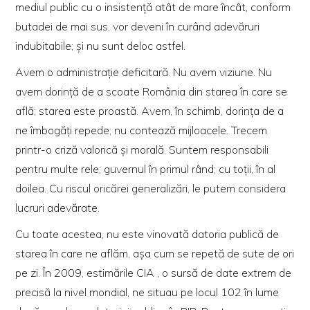
mediul public cu o insistenţă atât de mare încât, conform
butadei de mai sus, vor deveni în curând adevăruri
indubitabile; şi nu sunt deloc astfel.
Avem o administraţie deficitară. Nu avem viziune. Nu
avem dorinţă de a scoate România din starea în care se
află; starea este proastă. Avem, în schimb, dorinţa de a
ne îmbogăţi repede; nu contează mijloacele. Trecem
printr-o criză valorică şi morală. Suntem responsabili
pentru
multe rele; guvernul în primul rând; cu toţii, în al
doilea. Cu riscul oricărei generalizări, le putem considera
lucruri adevărate.
Cu toate acestea,
nu este
vinovată datoria publică de
starea în care ne aflăm,
aşa cum se repetă de sute de ori
pe zi.
În 2009,
estimările CIA ,
o sursă de date extrem de
precisă la nivel mondial, ne situau pe locul 102 în lume