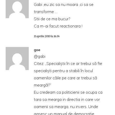
Gabi ,eu zic sa nu moara ,ci sa se
transforme …
Stii de ce ma bucur?
Ca m-ai facut reactionara !
11 aprilie 2010 la 16:34
goe
@gabi
Citez: „Specialiştii în ce ar trebui să fie
specialişti pentru a stabili în locul
oamenilor căile pe care ar trebui să
meargă!?”
Eu credeam ca politicienii se ocupa ca
tara sa mearga in directia in care vor
oamenii sa mearga, nu invers. Unde
gasesc un manual de democratie