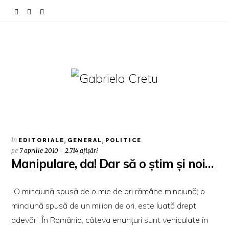
In
,
,
EDITORIALE
GENERAL
POLITICE
pe
7 aprilie 2010 - 2.714 afișări
Manipulare, da! Dar să o ştim şi noi…
„O minciună spusă de o mie de ori rămâne minciună; o
minciună spusă de un milion de ori, este luată drept
adevăr”. În România, câteva enunţuri sunt vehiculate în