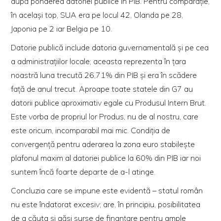
după ponderea datoriei publice în PIB. Pentru comparaţie,
în acelaşi top, SUA era pe locul 42, Olanda pe 28,
Japonia pe 2 iar Belgia pe 10.
Datorie publică include datoria guvernamentală şi pe cea
a administraţiilor locale; a
ceasta reprezenta în ţara
noastră
luna trecută 26,71% din PIB şi era
în scădere
faţă de anul trecut. Aproape toate
statele din G7 au
datorii publice aproximativ egale cu
Produsul Intern Brut.
Este vorba de propriul lor Produs, nu de al
nostru, care
este oricum, incomparabil mai mic. Condiţia de
convergenţă pentru aderarea la zona euro stabileşte
plafonul
maxim al datoriei publice la 60% din PIB iar noi
suntem încă foarte departe de a-l atinge.
Concluzia care se impune este evidentă – statul român
nu este îndatorat excesiv; are, în principiu, posibilitatea
de a căuta şi găsi surse de finanţare pentru ample