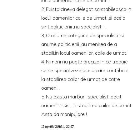
locul oamenilor caile de urmat .
2)Exista cineva delegat sa stabileasca in
locul oamenilor caile de urmat ,si aceia
sint politicienii ,nu specialistii .
3)O anume categorie de specialisti ,si
anume politicienii ,au menirea de a
stabili,in locul oamenilor, caile de urmat.
4)Nimeni nu poate preciza in ce trebuie
sa se specializeze acela care contribuie
la stabilirea cailor de urmat de catre
oameni .
5)Nu exista mai buni specialisti decit
oamenii insisi, in stabilirea cailor de urmat.
Asta da manipulare !
12 aprilie 2010 la 22:47