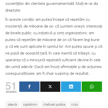
societăţilor din clientela guvernamentală. Mulţi le-ar da
dreptate.
În aceste condiţii, am putea începe să repetăm cu
insistenţă, de milioane de ori, că suntem oneşti, interesaţi
de binele public, cu iniţiativă şi simţ organizatoric; am
putea să repetăm de milioane de ori că facem legi bune
şi că ele sunt aplicate în spiritul lor. Am putea spune şi că
ne pasă de această ţară, în care merită să trăieşti, cu
speranţa că o minciună repetată suficient devine în cele
din urmă adevăr. Dacă am însoţi afirmaţiile şi de acţiunea
corespunzătoare, am fi chiar surprinşi de rezultat…
51
SHARES
adevăr
capitalism
cheltuieli publice
criza