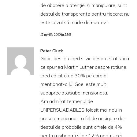
de abatere a atenţiei şi manipulare, sunt
destul de transparente pentru fiecare; nu
este cazul să mai le demontez…
12 aprilie 2010 la 23:13
Peter Gluck
Gabi- desi eu cred si zic despre statistica
ce spunea Martin Luther despre ratiune,
cred ca cifra de 30% pe care ai
mentionat-o lui Goe, este mult
subapreciata/subdimensionata.
Am admirat termenul de
UNPERSUADABLES folosit mai nou in
presa americana. La fel de nesigure dar
destul de probabile sunt cifrele de 4%
pentru psihopati si de 12% pentru cei