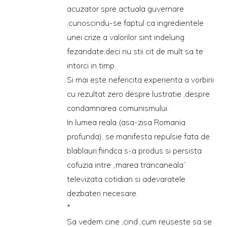
acuzator spre actuala guvernare
,cunoscindu-se faptul ca ingredientele
unei crize a valorilor sint indelung
fezandate,deci nu stii cit de mult sa te
intorci in timp.
Si mai este nefericita experienta a vorbirii
cu rezultat zero despre lustratie ,despre
condamnarea comunismului.
In lumea reala (asa-zisa Romania
profunda), se manifesta repulsie fata de
blablauri,fiindca s-a produs si persista
cofuzia intre „marea trancaneala”
televizata cotidian si adevaratele
dezbateri necesare.
*
Sa vedem cine ,cind ,cum reuseste sa se