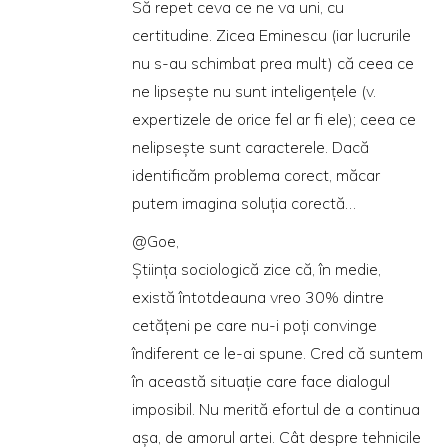
Să repet ceva ce ne va uni, cu
certitudine. Zicea Eminescu (iar lucrurile
nu s-au schimbat prea mult) că ceea ce
ne lipseşte nu sunt inteligenţele (v.
expertizele de orice fel ar fi ele); ceea ce
nelipseşte sunt caracterele. Dacă
identificăm problema corect, măcar
putem imagina soluţia corectă…
@Goe,
Ştiinţa sociologică zice că, în medie,
există întotdeauna vreo 30% dintre
cetăţeni pe care nu-i poţi convinge
îndiferent ce le-ai spune. Cred că suntem
în această situaţie care face dialogul
imposibil. Nu merită efortul de a continua
aşa, de amorul artei. Cât despre tehnicile