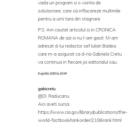
vada un program si o vointa de
solutionare, care sa inflacareze multimile
pentru a urni tara din stagnare.
P.S. Am cautat articolul si in CRONICA
ROMANA de azi si nu l-am gasit. M-am
adresat d-lui redactor sef Iulian Badea,
care m-a asigurat ca d-na Gabriela Cretu
va continua in fiecare joi editorialul sau.
8 aprilie 2010 la 20:49
gabicretu
@Dl. Raducanu,
Aici aveti sursa.
https://www.cia.gov/library/publications/the-
world-factbook/rankorder/2186rank.html