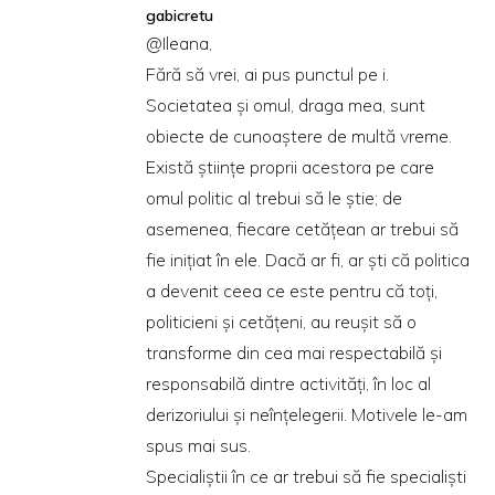
gabicretu
@Ileana,
Fără să vrei, ai pus punctul pe i.
Societatea şi omul, draga mea, sunt
obiecte de cunoaştere de multă vreme.
Există ştiinţe proprii acestora pe care
omul politic al trebui să le ştie; de
asemenea, fiecare cetăţean ar trebui să
fie iniţiat în ele. Dacă ar fi, ar şti că politica
a devenit ceea ce este pentru că toţi,
politicieni şi cetăţeni, au reuşit să o
transforme din cea mai respectabilă şi
responsabilă dintre activităţi, în loc al
derizoriului şi neînţelegerii. Motivele le-am
spus mai sus.
Specialiştii în ce ar trebui să fie specialişti