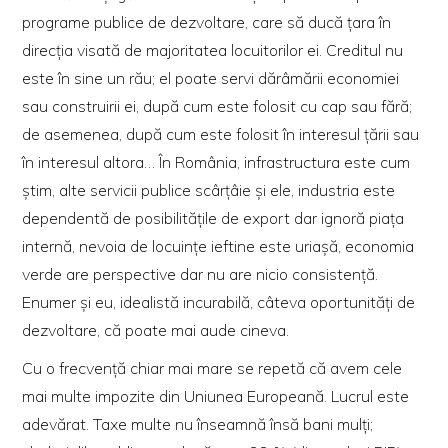
programe publice de dezvoltare, care să ducă ţara
în
direcţia
visată de majoritatea locuitorilor ei. Creditul nu
este în sine un rău; el poate servi dărâmării economiei
sau construirii ei, după cum este folosit cu cap sau fără;
de asemenea, după cum este folosit în interesul ţării sau
în interesul altora…
În România, infrastructura este cum
ştim, alte servicii publice scârțâie şi ele, industria este
dependentă de posibilităţile de export
dar ignoră piaţa
internă, nevoia de locuinţe ieftine este uriaşă, economia
verde are perspective dar nu are nicio consistenţă.
Enumer şi eu,
idealistă incurabilă, câteva oportunităţi de
dezvoltare,
că poate mai aude cineva.
Cu o frecvenţă chiar mai mare se repetă că avem cele
mai multe impozite din Uniunea Europeană. Lucrul este
adevărat. Taxe multe nu înseamnă însă bani mulţi;