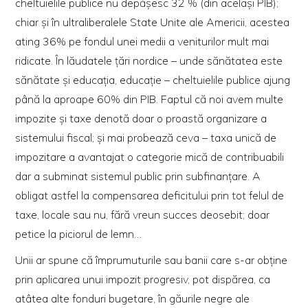
cheltuielile publice nu depăşesc 32 % (din acelaşi PIB);
chiar şi în ultraliberalele State Unite ale Americii, acestea
ating
36% pe fondul unei medii a veniturilor mult mai
ridicate. În lăudatele ţări nordice – unde sănătatea este
sănătate şi educaţia, educaţie – cheltuielile publice ajung
până la aproape 60% din PIB.
Faptul că noi avem multe
impozite şi taxe denotă doar o proastă organizare a
sistemului fiscal; şi mai probează ceva –
taxa unică de
impozitare a avantajat o categorie mică de contribuabili
dar a
subminat sistemul public prin subfinanţare. A
obligat astfel
la compensarea deficitului prin tot felul de
taxe, locale sau nu, fără vreun succes deosebit; doar
petice la piciorul de lemn…
Unii ar spune că împrumuturile sau banii care s-ar obţine
prin aplicarea unui impozit progresiv,
pot dispărea, ca
atâtea alte fonduri bugetare, în găurile negre ale