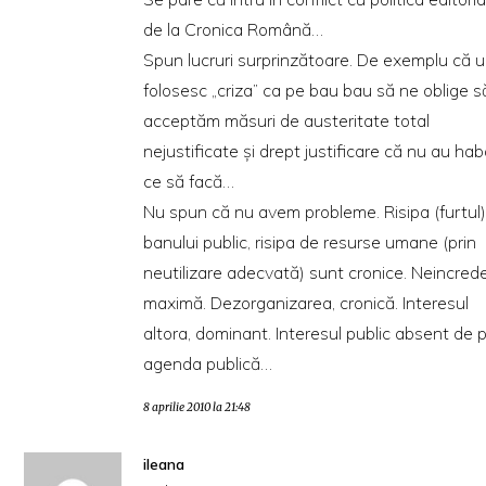
de la Cronica Română…
Spun lucruri surprinzătoare. De exemplu că u
folosesc „criza” ca pe bau bau să ne oblige s
acceptăm măsuri de austeritate total
nejustificate şi drept justificare că nu au hab
ce să facă…
Nu spun că nu avem probleme. Risipa (furtul
banului public, risipa de resurse umane (prin
neutilizare adecvată) sunt cronice. Neincred
maximă. Dezorganizarea, cronică. Interesul
altora, dominant. Interesul public absent de 
agenda publică…
8 aprilie 2010 la 21:48
ileana