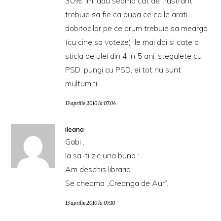
30%. Imi dau seama cat de frustrant
trebuie sa fie ca dupa ce ca le arati
dobitocilor pe ce drum trebuie sa mearga
(cu cine sa voteze), le mai dai si cate o
sticla de ulei din 4 in 5 ani, stegulete cu
PSD, pungi cu PSD, ei tot nu sunt
multumiti!
13 aprilie 2010 la 07:04
ileana
Gabi ,
Ia sa-ti zic una buna :
Am deschis libraria.
Se cheama „Creanga de Aur”.
13 aprilie 2010 la 07:10