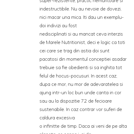
super-rezistente, practic nemuritoare si
indestructibile. Nu au nevoie de dovezi,
nici macar una mica. Iti dau un exemplu-
doi indivizi au fost
nedisciplinati si au mancat ceva interzis
de Marele Nutritionist, deci e logic ca toti
cei care se trag din astia doi sunt
pacatosi din momentul conceptiei asadar
trebuie sa fie obedienti si sa inghita tot
felul de hocus-pocusuri. In acest caz,
dupa ce mor, nu mor de adevaratelea si
ajung intr-un loc bun unde canta in cor
sau au la dispozitie 72 de fecioare
sustenabile. In caz contrar vor suferi de
caldura excesiva
o infinitte de timp. Daca ai veni de pe alta