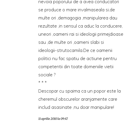
nevoia poporului de a avea conducatori
se produce o mare invalmaseala si,de
multe ori ,demagogia ,manipularea dau
rezultate ,in sensul ca aduc la conducere,
uneori ,oameni rai si ideologii primejdioase
sau ,de multe ori ,oameni slabi si
ideologii-strutocamila.De ce oamenii
politici nu fac spatiu de actiune pentru
competentii din toate domeniile vietii
sociale ?
* * *
Descopar cu spaima ca un popor este la
cheremul obscurelor aranjamente care
includ asasinate ,nu doar manipulare!
11 aprilie 2010 la 09:47