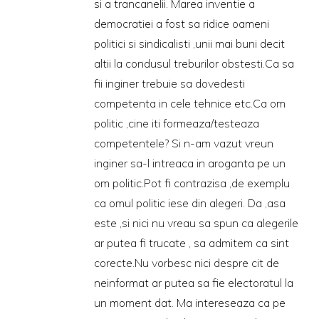
si a trancanelii. Marea inventie a
democratiei a fost sa ridice oameni
politici si sindicalisti ,unii mai buni decit
altii la condusul treburilor obstesti.Ca sa
fii inginer trebuie sa dovedesti
competenta in cele tehnice etc.Ca om
politic ,cine iti formeaza/testeaza
competentele? Si n-am vazut vreun
inginer sa-l intreaca in aroganta pe un
om politic.Pot fi contrazisa ,de exemplu
ca omul politic iese din alegeri. Da ,asa
este ,si nici nu vreau sa spun ca alegerile
ar putea fi trucate , sa admitem ca sint
corecte.Nu vorbesc nici despre cit de
neinformat ar putea sa fie electoratul la
un moment dat. Ma intereseaza ca pe