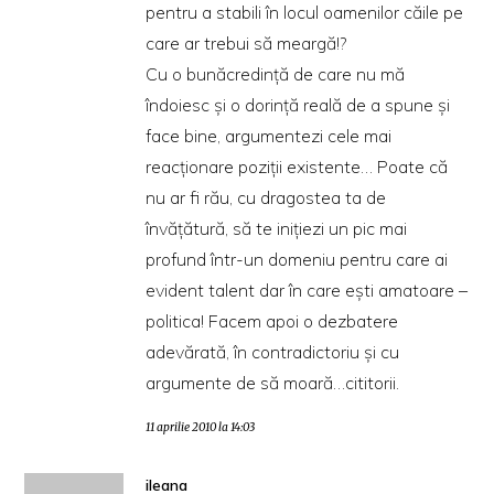
pentru a stabili în locul oamenilor căile pe
care ar trebui să meargă!?
Cu o bunăcredinţă de care nu mă
îndoiesc şi o dorinţă reală de a spune şi
face bine, argumentezi cele mai
reacţionare poziţii existente… Poate că
nu ar fi rău, cu dragostea ta de
învăţătură, să te iniţiezi un pic mai
profund într-un domeniu pentru care ai
evident talent dar în care eşti amatoare –
politica! Facem apoi o dezbatere
adevărată, în contradictoriu şi cu
argumente de să moară…cititorii.
11 aprilie 2010 la 14:03
ileana