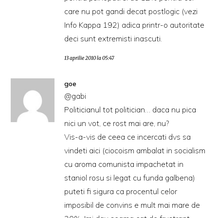
care nu pot gandi decat postlogic (vezi
Info Kappa 192) adica printr-o autoritate
deci sunt extremisti inascuti.
13 aprilie 2010 la 05:47
goe
@gabi
Politicianul tot politician… daca nu pica
nici un vot, ce rost mai are, nu?
Vis-a-vis de ceea ce incercati dvs sa
vindeti aici (ciocoism ambalat in socialism
cu aroma comunista impachetat in
staniol rosu si legat cu funda galbena)
puteti fi sigura ca procentul celor
imposibil de convins e mult mai mare de