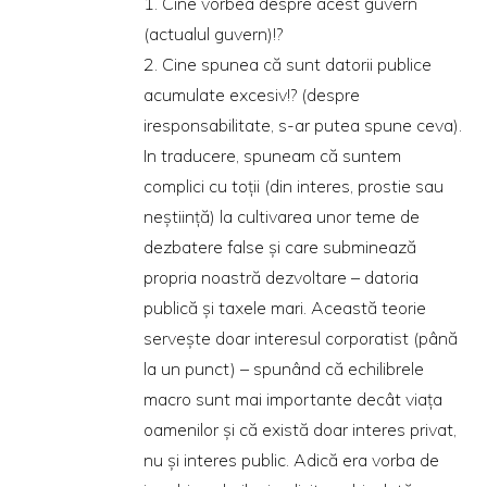
1. Cine vorbea despre acest guvern
(actualul guvern)!?
2. Cine spunea că sunt datorii publice
acumulate excesiv!? (despre
iresponsabilitate, s-ar putea spune ceva).
In traducere, spuneam că suntem
complici cu toţii (din interes, prostie sau
neştiinţă) la cultivarea unor teme de
dezbatere false şi care subminează
propria noastră dezvoltare – datoria
publică şi taxele mari. Această teorie
serveşte doar interesul corporatist (până
la un punct) – spunând că echilibrele
macro sunt mai importante decât viaţa
oamenilor şi că există doar interes privat,
nu şi interes public. Adică era vorba de