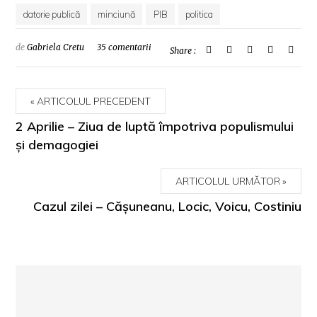
datorie publică
minciună
PIB
politica
de
Gabriela Cretu
35 comentarii
Share :
ARTICOLUL PRECEDENT
2 Aprilie – Ziua de luptă împotriva populismului
şi demagogiei
ARTICOLUL URMĂTOR
Cazul zilei – Căşuneanu, Locic, Voicu, Costiniu