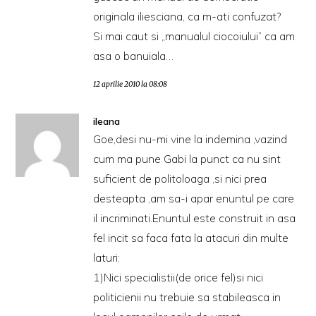
originala iliesciana, ca m-ati confuzat?
Si mai caut si „manualul ciocoiului” ca am
asa o banuiala…
12 aprilie 2010 la 08:08
ileana
Goe,desi nu-mi vine la indemina ,vazind
cum ma pune Gabi la punct ca nu sint
suficient de politoloaga ,si nici prea
desteapta ,am sa-i apar enuntul pe care
il incriminati.Enuntul este construit in asa
fel incit sa faca fata la atacuri din multe
laturi:
1)Nici specialistii(de orice fel)si nici
politicienii nu trebuie sa stabileasca in