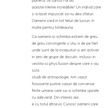
planeta, ce sansa i-ai da
acestei Meme incredibile? Un individ care
s-a lasat impuscat sa nu dea sfaturi.
Oamenii cred in tot feluri de lucruri, in
multe pentru totdeauna..
Ca oamenii isi schimba extrem de greu
de greu convingerile o stiu si de pe Net
unde sunt de la inceputuri si am activat
in zeci de grupe de discutii- inclusiv in
vestita sc.phys.fusion despre care s-au
scris
studii de antropologie. Am vazut
fooooarte putine cazuri de conversie
fiinte umane care sa-si schimbe opiniile
cu adevarat. Din interes aia
e cu totul altceva. Cunosc oameni care