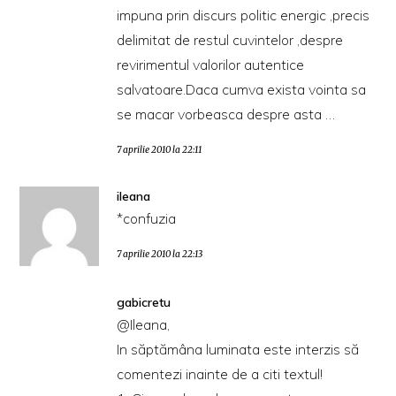
impuna prin discurs politic energic ,precis
delimitat de restul cuvintelor ,despre
revirimentul valorilor autentice
salvatoare.Daca cumva exista vointa sa
se macar vorbeasca despre asta …
7 aprilie 2010 la 22:11
ileana
*confuzia
7 aprilie 2010 la 22:13
gabicretu
@Ileana,
In săptămâna luminata este interzis să
comentezi inainte de a citi textul!