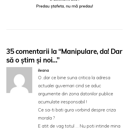
Predau ștafeta, nu mă predau!
35 comentarii la “Manipulare, da! Dar
să o ştim şi noi…”
ileana
O ,dar ce bine suna critica la adresa
actualei guvernari cind se aduc
argumente din zona datoriilor publice
acumulate iresponsabil !
Ce sa-ti bati gura vorbind despre criza
morala ?
E atit de vag totul … Nu poti intinde mina