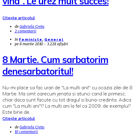
vina”. Le urez mult succes!
Citește articolul
de
Gabriela Cretu
2 comentarii
In
,
Feministe
General
pe
8 martie 2010 - 3.228 afișări
8 Martie. Cum sarbatorim
denesarbatoritul!
Nu-mi place sa fac urari de "La multi ani!" cu ocazia zilei de 8
Martie. Ma simt oarecum jenata si atunci cand le primesc,
chiar daca sunt facute cu tot dragul si buna-credinta. Adica
cum "La multi ani"!? La multi ani la fel ca 2009, de exemplu!?
Este bine de…
Citește articolul
de
Gabriela Cretu
10 comentarii