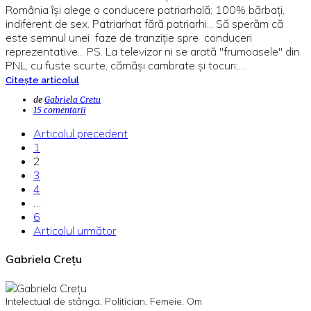
România îşi alege o conducere patriarhală; 100% bărbaţi,
indiferent de sex. Patriarhat fără patriarhi... Să sperăm că
este semnul unei faze de tranziţie spre conduceri
reprezentative... PS. La televizor ni se arată "frumoasele" din
PNL, cu fuste scurte, cămăşi cambrate şi tocuri;…
Citește articolul
de
Gabriela Cretu
15 comentarii
Articolul precedent
1
2
3
4
…
6
Articolul următor
Gabriela Crețu
Intelectual de stânga. Politician. Femeie. Om