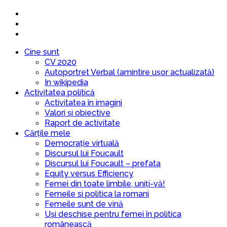
Cine sunt
CV 2020
Autoportret Verbal (amintire ușor actualizată)
In wikipedia
Activitatea politică
Activitatea în imagini
Valori și obiective
Raport de activitate
Cărțile mele
Democrație virtuală
Discursul lui Foucault
Discursul lui Foucault – prefata
Equity versus Efficiency
Femei din toate limbile, uniți-vă!
Femeile si politica la romani
Femeile sunt de vină
Uși deschise pentru femei în politica
românească