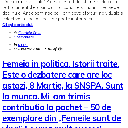
“Democratie virtuala”. Acesta este titlul ultimei mele carti.
Rationamentul era simplu; nici cand ne straduim, n-o vedem;
deci nu e. Anticipam insa ca - prin ceva eforturi individuale si
colective, nu de la sine - se poate instaura si…
Citește articolul
de
Gabriela Cretu
5 comentarii
In
Stiri
pe
8 martie 2010 - 2.018 afișări
Femeia in politica. Istorii traite.
Este o dezbatere care are loc
astazi, 8 Martie, la SNSPA. Sunt
la munca. Mi-am trimis
contributia la pachet – 50 de
exemplare din „Femeile sunt de