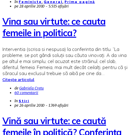
In
,
,
Feministe
General
Prima pagină
pe
28 aprilie 2010 - 5.515 afișări
Vina sau virtute: ce cauta
femeile in politica?
Interventia (scrisa si nespusa) la conferinta din titlu. “La
probleme, se pot gândi soluţii sau căuta vinovaţi. A da vina
pe altul e mai simplu; cel acuzat este străinul, cel slab,
diferitul, femeia. Femeia, mai mult decât ceilalţi, pentru că şi
săracul sau exclusul trebuie să aibă pe cine da…
Citește articolul
de
Gabriela Cretu
60 comentarii
In
Stiri
pe
26 aprilie 2010 - 1.769 afișări
Vină sau virtute: ce caută
femeile în politică? Conferinţa