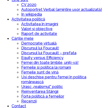
CV 2020
Autoportret Verbal (amintire ușor actualizată)
In wikipedia
Activitatea politică
Activitatea în imagini
Valori și obiective
Raport de activitate
Cărțile mele
Democrație virtuală
Discursul lui Foucault
Discursul lui Foucault – prefata
Equity versus Efficiency
Femei din toate limbile, uniți-vă!
Femeile si politica la romani
Femeile sunt de vină
Uși deschise pentru femei în politica
românească
Urasc „realismul” politic
Reinventarea Stângii
Forța politică a femeilor
Recenzii
Contact