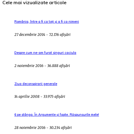
Cele mai vizualizate articole
România, între a fi ca toți și a fi ca nimeni
27 decembrie 2014 - 72.176 afișări
Despre cum ne-am furat singuri caciula
2 noiembrie 2016 - 36.888 afișări
Ziua deconspirarii generale
14 aprilie 2008 - 33.975 afișări
6 pe stânga. În Argumente și fapte. Răspunsurile mele!
28 noiembrie 2016 - 30.234 afișări