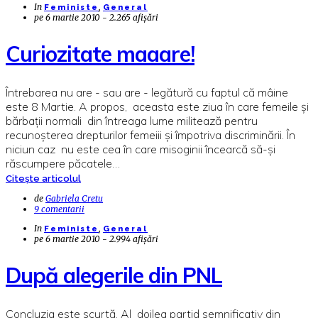
In
,
Feministe
General
pe
6 martie 2010 - 2.265 afișări
Curiozitate maaare!
Întrebarea nu are - sau are - legătură cu faptul că mâine
este 8 Martie. A propos, aceasta este ziua în care femeile şi
bărbaţii normali din întreaga lume militează pentru
recunoşterea drepturilor femeiii şi împotriva discriminării. În
niciun caz nu este cea în care misoginii încearcă să-şi
răscumpere păcatele…
Citește articolul
de
Gabriela Cretu
9 comentarii
In
,
Feministe
General
pe
6 martie 2010 - 2.994 afișări
După alegerile din PNL
Concluzia este scurtă. Al doilea partid semnificativ din