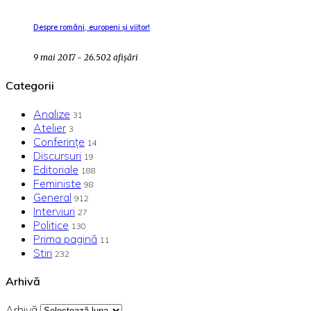
Despre români, europeni și viitor!
9 mai 2017 - 26.502 afișări
Categorii
Analize
31
Atelier
3
Conferințe
14
Discursuri
19
Editoriale
188
Feministe
98
General
912
Interviuri
27
Politice
130
Prima pagină
11
Stiri
232
Arhivă
Arhivă