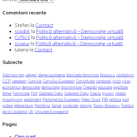
Comentarii recente
Stefan
la
Contact
scpdck
la
Politică alternativă – Democraţie virtuală
Ccl5c3
la
Politică alternativă – Democraţie virtuală
scoeur
la
Politică alternativă – Democraţie virtuală
Iuliana
la
Contact
Subiecte
Add new tag
alegeri
alegeri europene
Baricada feminista
Basescu
capitalism
CCR
cetatean
Comisie
Consiliul European
Constitutia
corporatii
criza
criza
economica
democratie
democrație
discriminare
Dreapta
educatie
egalitate
femei
Feministe
FMI
Gabriela Cretu
Gabriela Crețu
Grecia
guvern
media
misoginism
parlament
Parlamentul European
Peter Gluck
PIB
politica
psd
putere
referendum
România
Senat
sindicate
stanga
Traian Basescu
Tratatul
de la Lisabona
UE
Uniunea Europeană
Pagini
Cine sunt