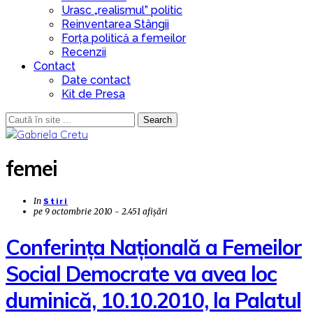
Urasc „realismul” politic
Reinventarea Stângii
Forța politică a femeilor
Recenzii
Contact
Date contact
Kit de Presa
Search
femei
In
Stiri
pe
9 octombrie 2010 - 2.451 afișări
Conferinţa Naţională a Femeilor
Social Democrate va avea loc
duminică, 10.10.2010, la Palatul