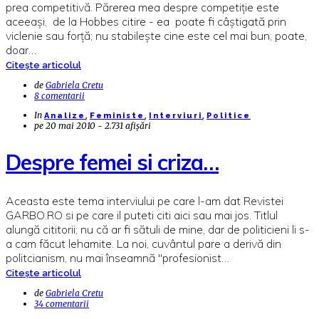
prea competitivă. Părerea mea despre competiţie este
aceeaşi, de la Hobbes citire - ea poate fi câştigată prin
viclenie sau forţă; nu stabileşte cine este cel mai bun; poate,
doar…
Citește articolul
de
Gabriela Cretu
8 comentarii
In
,
,
,
Analize
Feministe
Interviuri
Politice
pe
20 mai 2010 - 2.731 afișări
Despre femei si criza…
Aceasta este tema interviului pe care l-am dat Revistei
GARBO.RO si pe care il puteti citi aici sau mai jos. Titlul
alungă cititorii; nu că ar fi sătuli de mine, dar de politicieni li s-
a cam făcut lehamite. La noi, cuvântul pare a derivă din
politcianism, nu mai înseamnă "profesionist…
Citește articolul
de
Gabriela Cretu
34 comentarii