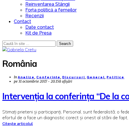
Reinventarea Stângii
Forța politică a femeilor
Recenzii
Contact
Date contact
Kit de Presa
Search
România
In
,
,
,
,
Analize
Conferințe
Discursuri
General
Politice
pe
31 octombrie 2017 - 20.158 afișări
Intervenția la conferința “De la 
Stimați prieteni și participanți, Personal, sunt federalistă; o f
efortul de a face un diagnostic corect și onest al stării de fap
Citește articolul