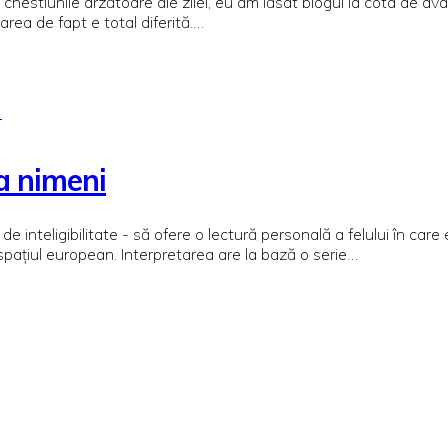
 chestiunile arzătoare ale zilei, eu am lăsat blogul la cota de ava
rea de fapt e total diferită.…
ă
ca nimeni
 de inteligibilitate - să ofere o lectură personală a felului în 
spațiul european. Interpretarea are la bază o serie…