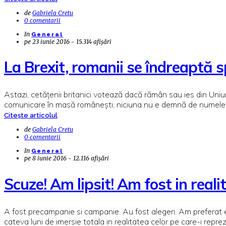
de
Gabriela Cretu
0 comentarii
In
General
pe
23 iunie 2016 - 15.314 afișări
La Brexit, romanii se îndreaptă 
Astazi, cetățenii britanici votează dacă rămân sau ies din Uniu
comunicare în masă românești; niciuna nu e demnă de numele d
Citește articolul
de
Gabriela Cretu
0 comentarii
In
General
pe
8 iunie 2016 - 12.116 afișări
Scuze! Am lipsit! Am fost in realit
A fost precampanie si campanie. Au fost alegeri. Am preferat 
cateva luni de imersie totala in realitatea celor pe care-i re