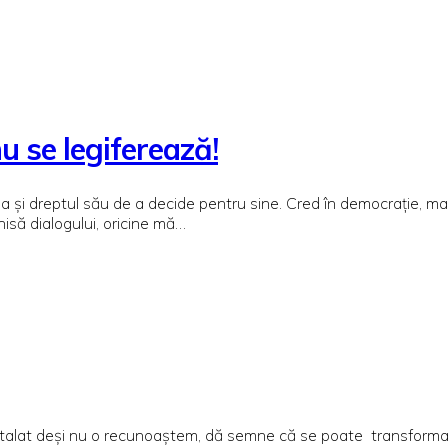
u se legiferează!
 și dreptul său de a decide pentru sine. Cred în democrație, mai 
isă dialogului, oricine mă…
stalat deși nu o recunoaștem, dă semne că se poate transforma oric