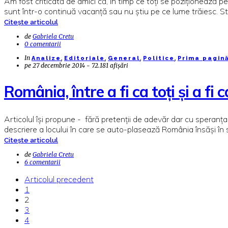
Am fost criticată de amici că, în timp ce toți se poziționează pe
sunt într-o continuă vacanță sau nu știu pe ce lume trăiesc. Sta
Citește articolul
de
Gabriela Cretu
0 comentarii
In
,
,
,
,
Analize
Editoriale
General
Politice
Prima pagin
pe
27 decembrie 2014 - 72.181 afișări
România, între a fi ca toți și a fi 
Articolul își propune - fără pretenții de adevăr dar cu speranța
descriere a locului în care se auto-plasează România însăși în 
Citește articolul
de
Gabriela Cretu
6 comentarii
Articolul precedent
1
2
3
4