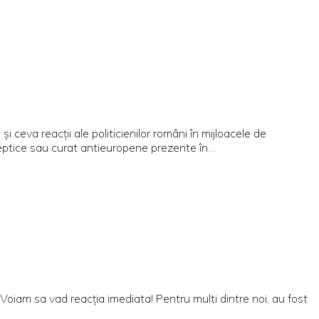
eva reacții ale politicienilor români în mijloacele de
eptice sau curat antieuropene prezente în…
iam sa vad reacția imediata! Pentru multi dintre noi, au fost