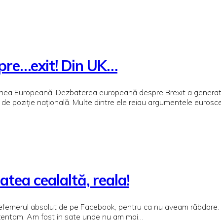
spre…exit! Din UK…
nea Europeană. Dezbaterea europeană despre Brexit a generat și c
e poziție națională. Multe dintre ele reiau argumentele eurosc
atea cealaltă, reala!
efemerul absolut de pe Facebook, pentru ca nu aveam răbdare. Vo
prezentam. Am fost in sate unde nu am mai…