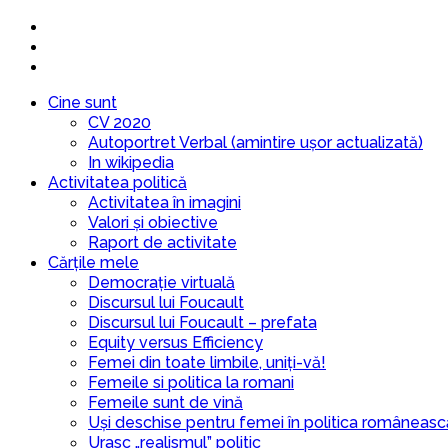
Cine sunt
CV 2020
Autoportret Verbal (amintire ușor actualizată)
In wikipedia
Activitatea politică
Activitatea în imagini
Valori și obiective
Raport de activitate
Cărțile mele
Democrație virtuală
Discursul lui Foucault
Discursul lui Foucault – prefata
Equity versus Efficiency
Femei din toate limbile, uniți-vă!
Femeile si politica la romani
Femeile sunt de vină
Uși deschise pentru femei în politica româneasc
Urasc „realismul” politic