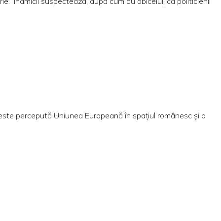
rie. Inamicii suspectează, după cum au obiceiul, că politicienii
care este percepută Uniunea Europeană în spațiul românesc și o