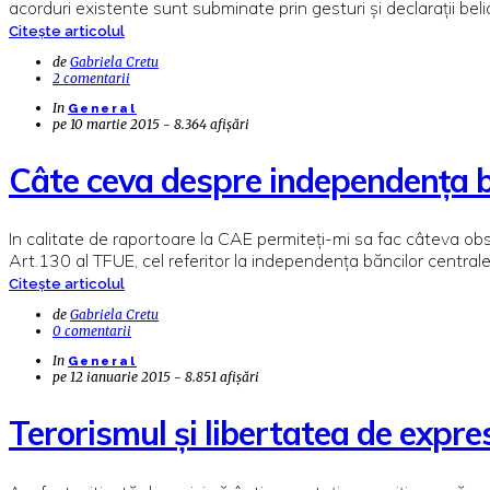
acorduri existente sunt subminate prin gesturi și declarații bel
Citește articolul
de
Gabriela Cretu
2 comentarii
In
General
pe
10 martie 2015 - 8.364 afișări
Câte ceva despre independența b
In calitate de raportoare la CAE permiteți-mi sa fac câteva obs
Art.130 al TFUE, cel referitor la independența băncilor centra
Citește articolul
de
Gabriela Cretu
0 comentarii
In
General
pe
12 ianuarie 2015 - 8.851 afișări
Terorismul și libertatea de expres