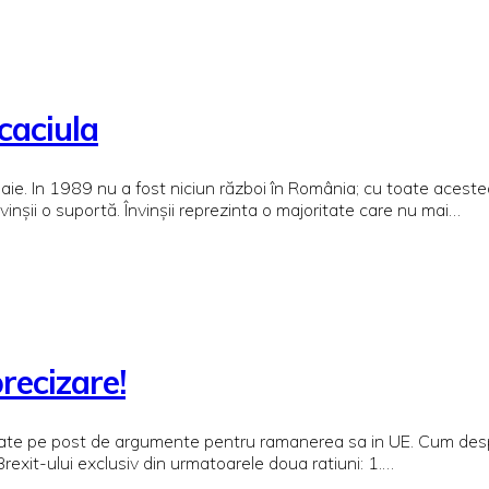
caciula
boaie. In 1989 nu a fost niciun război în România; cu toate acestea,
învinșii o suportă. Învinșii reprezinta o majoritate care nu mai…
recizare!
rmulate pe post de argumente pentru ramanerea sa in UE. Cum des
rexit-ului exclusiv din urmatoarele doua ratiuni: 1.…