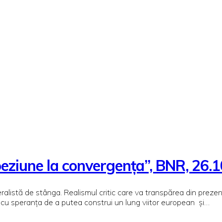
coeziune la convergența”, BNR, 26.
ederalistă de stânga. Realismul critic care va transpărea din prez
t, cu speranța de a putea construi un lung viitor european și…