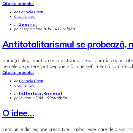
Citește articolul
de
Gabriela Cretu
0 comentarii
In
General
pe
22 septembrie 2015 - 4.129 afișări
Antitotalitarismul se probează, n
Stimați colegi, Sunt un om de stânga. Cred în om, în capacitatea
pe cele de putere, pot depune mărturie șefii mei; că sunt desch
Citește articolul
de
Gabriela Cretu
0 comentarii
In
,
Editoriale
General
pe
16 martie 2015 - 9.964 afișări
O idee…
Tensiunile din regiune cresc. Noul razboi rece, care deja s-a in