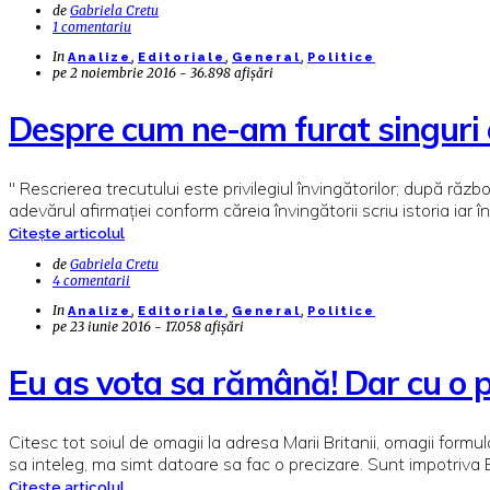
de
Gabriela Cretu
1 comentariu
In
,
,
,
Analize
Editoriale
General
Politice
pe
2 noiembrie 2016 - 36.898 afișări
Despre cum ne-am furat singuri 
" Rescrierea trecutului este privilegiul învingătorilor; după răz
adevărul afirmației conform căreia învingătorii scriu istoria iar 
Citește articolul
de
Gabriela Cretu
4 comentarii
In
,
,
,
Analize
Editoriale
General
Politice
pe
23 iunie 2016 - 17.058 afișări
Eu as vota sa rămână! Dar cu o p
Citesc tot soiul de omagii la adresa Marii Britanii, omagii fo
sa inteleg, ma simt datoare sa fac o precizare. Sunt impotriva B
Citește articolul