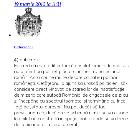
19 martie 2010 la 11:31
Bibliotecaru
@ gabicretu
Eu cred că este edificator că absolut nimeni de mai sus
nu a oferit un portret plăcut citirii pentru politicianul
român. Asta spune multe despre calitatea politicii
româneşti. Cetăţeanul a ajuns să urască politicieni, să-i
considere direct vinovaţi de starea lor de insatisfacţie,
de mizeria care sufocă România, de angoasele de zi cu
zi, începând cu spectrul foametei şi terminând cu frica
faţă de „statul opresor”. Nu pot decât să fac
previziunea că, dacă nu se schimbă nimic, se va ajunge
la ghilotina construită în spaţiul public unde se va trece
de la bicameral la zerocameral.