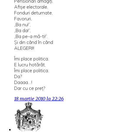
Pensionari amăgiţi,
Afişe electorale,
Fonduri deturnate,
Favoruri,
„Ba nu!”,
„Ba da!”,
„Ba pe-a mă-ti!”.
Şi din când în când
ALEGERI!!
Îmi place politica.
E lucru hotărât,
Îmi place politica.
Da?
Daaaa…!
Dar cu ce preţ?
18 martie 2010 la 22:26