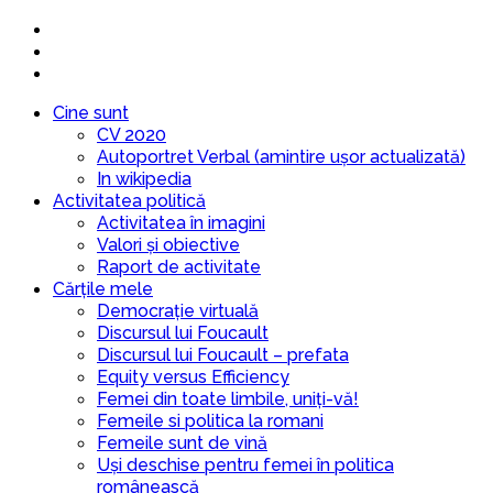
Cine sunt
CV 2020
Autoportret Verbal (amintire ușor actualizată)
In wikipedia
Activitatea politică
Activitatea în imagini
Valori și obiective
Raport de activitate
Cărțile mele
Democrație virtuală
Discursul lui Foucault
Discursul lui Foucault – prefata
Equity versus Efficiency
Femei din toate limbile, uniți-vă!
Femeile si politica la romani
Femeile sunt de vină
Uși deschise pentru femei în politica
românească