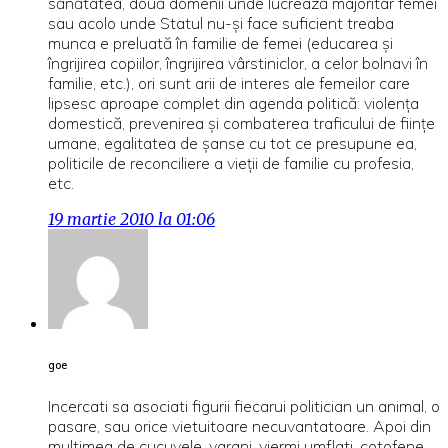
sănătatea, două domenii unde lucrează majoritar femei
sau acolo unde Statul nu-şi face suficient treaba
munca e preluată în familie de femei (educarea şi
îngrijirea copiilor, îngrijirea vârstiniclor, a celor bolnavi în
familie, etc.), ori sunt arii de interes ale femeilor care
lipsesc aproape complet din agenda politică: violenţa
domestică, prevenirea şi combaterea traficului de fiinţe
umane, egalitatea de şanse cu tot ce presupune ea,
politicile de reconciliere a vieţii de familie cu profesia,
etc.
19 martie 2010 la 01:06
goe
Incercati sa asociati figurii fiecarui politician un animal, o
pasare, sau orice vietuitoare necuvantatoare. Apoi din
multimea de cucuvele, varani, viermi umflati, cotofene,