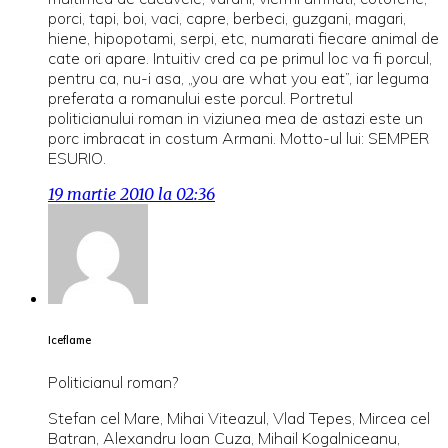
porci, tapi, boi, vaci, capre, berbeci, guzgani, magari,
hiene, hipopotami, serpi, etc, numarati fiecare animal de
cate ori apare. Intuitiv cred ca pe primul loc va fi porcul,
pentru ca, nu-i asa, „you are what you eat”, iar leguma
preferata a romanului este porcul. Portretul
politicianului roman in viziunea mea de astazi este un
porc imbracat in costum Armani. Motto-ul lui: SEMPER
ESURIO.
19 martie 2010 la 02:36
Iceflame
Politicianul roman?
Stefan cel Mare, Mihai Viteazul, Vlad Tepes, Mircea cel
Batran, Alexandru Ioan Cuza, Mihail Kogalniceanu,