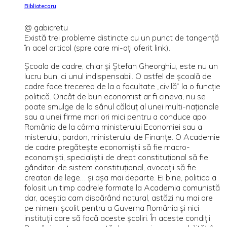
Bibliotecaru
@ gabicretu
Există trei probleme distincte cu un punct de tangenţă
în acel articol (spre care mi-aţi oferit link).
Şcoala de cadre, chiar şi Ştefan Gheorghiu, este nu un
lucru bun, ci unul indispensabil. O astfel de şcoală de
cadre face trecerea de la o facultate „civilă” la o funcţie
politică. Oricât de bun economist ar fi cineva, nu se
poate smulge de la sânul călduţ al unei multi-naţionale
sau a unei firme mari ori mici pentru a conduce apoi
România de la cârma ministerului Economiei sau a
misterului, pardon, ministerului de Finanţe. O Academie
de cadre pregăteşte economiştii să fie macro-
economişti, specialiştii de drept constituţional să fie
gânditori de sistem constituţional, avocaţii să fie
creatori de lege… şi aşa mai departe. Ei bine, politica a
folosit un timp cadrele formate la Academia comunistă
dar, aceştia cam dispărând natural, astăzi nu mai are
pe nimeni şcolit pentru a Guverna România şi nici
instituţii care să facă aceste şcoliri. În aceste condiţii