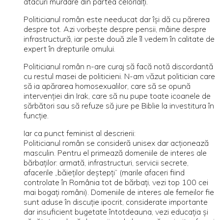
atacuri murdare din partea celorlalţi.
Politicianul român este needucat dar îşi dă cu părerea
despre tot. Azi vorbeşte despre pensii, mâine despre
infrastructură, iar peste două zile îl vedem în calitate de
expert în drepturile omului.
Politicianul român n-are curaj să facă notă discordantă
cu restul masei de politicieni. N-am văzut politician care
să ia apărarea homosexualilor, care să se opună
intervenţiei din Irak, care să nu pupe toate icoanele de
sărbători sau să refuze să jure pe Biblie la investitura în
funcţie.
Iar ca punct feminist al descrierii:
Politicianul român se consideră unisex dar acţionează
masculin. Pentru el primează domeniile de interes ale
bărbaţilor: armată, infrastructuri, servicii secrete,
afacerile „băieţilor deştepţi” (marile afaceri fiind
controlate în România tot de bărbaţi, vezi top 100 cei
mai bogaţi români). Domeniile de interes ale femeilor fie
sunt aduse în discuţie ipocrit, considerate importante
dar insuficient bugetate întotdeauna, vezi educaţia şi