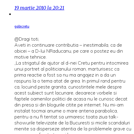
19 martie 2010 la 20:21
gabicretu
@Dragi toti,
Aveti in continuare contributia – inestimabila, ca de
obicei – a D-lui NRaducanu, pe care o postez eu din
motive tehnice.
„La strigatul de ajutor al d-nei Cretu pentru intocmirea
unui portret al politicianului roman, marturisesc ca
prima reactie a fost sa nu ma angajez in a da un
raspuns la o tema atat de grea. In primul rand pentru
ca, locuind peste granita, cunostintele mele despre
acest subiect sunt lacunare, deoarece vorbele si
faptele oamenilor politici de acasa nu le cunosc decat
din presa si din blogurile citite pe internet. Nu mi-am
instalat tocmai anume o mare antena parabolica,
pentru a nu fi tentat sa urmaresc toata ziua talk-
showurile televizate de la Bucuresti si micile scandaluri
menite sa disperseze atentia de la problemele grave cu