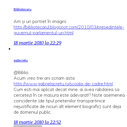
Bibliotecaru
Am şi un portret în imagini:
http://bibliotecarul.blogspot.com/2010/03/presedintele-
guvernul-parlamentul-un.html
18 martie 2010 la 22:29
gabicretu
@Biblio,
Acum vreo trei ani scriam asta
http://www.gabrielacretu.ro/scoala-de-cadre.html
Cum esti mai aplicat decat mine, ai avea rabdarea sa
cercetezi în ce masura este adevarat!? Niste asemenea
coincidente (de tipul prieteniilor transpartinice
nejustificate de niciun alt element biografic) sunt deja
de domeniul public…
18 martie 2010 la 22:52