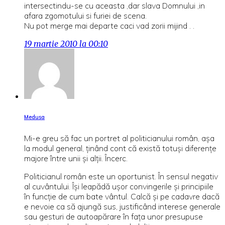
intersectindu-se cu aceasta ,dar slava Domnului ,in
afara zgomotului si furiei de scena.
Nu pot merge mai departe caci vad zorii mijind . .
19 martie 2010 la 00:10
Medusa
Mi-e greu să fac un portret al politicianului român, aşa
la modul general, ţinând cont că există totuşi diferenţe
majore între unii şi alţii. Încerc.
Politicianul român este un oportunist. În sensul negativ
al cuvântului. Îşi leapădă uşor convingerile şi principiile
în funcţie de cum bate vântul. Calcă şi pe cadavre dacă
e nevoie ca să ajungă sus, justificând interese generale
sau gesturi de autoapărare în faţa unor presupuse