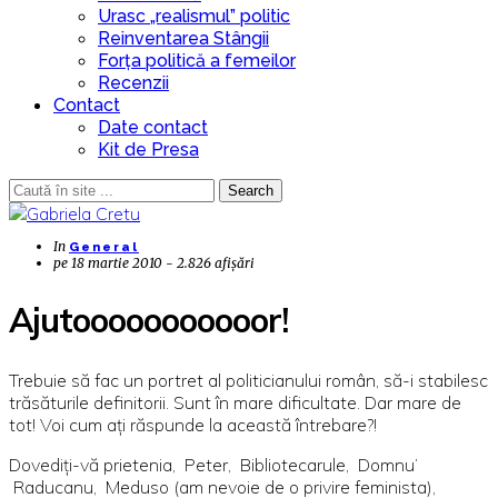
Urasc „realismul” politic
Reinventarea Stângii
Forța politică a femeilor
Recenzii
Contact
Date contact
Kit de Presa
Search
In
General
pe
18 martie 2010 - 2.826 afișări
Ajutooooooooooor!
Trebuie să fac un portret al politicianului român, să-i stabilesc
trăsăturile definitorii. Sunt în mare dificultate. Dar mare de
tot! Voi cum aţi răspunde la această întrebare?!
Dovediţi-vă prietenia, Peter, Bibliotecarule, Domnu’
Raducanu, Meduso (am nevoie de o privire feminista),