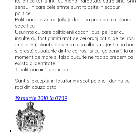
italian ca toti sfintii au mana indreptata catre sine. Si in
sensul in care cele sfinte sunt folosite in scopuri
politice.
Politicianul este un Jolly Jocker- nu prea are o culoare
specifica.
Usurinta cu care politicienii cacanii pusi pe liber cu
insulte au fost primiti atat de cei oranj cat si de cei rosii
(mai ales), alianta perversa rosu albastru (astia au bani
si presa),pupaturile dintre cei rosii si cei galbeni(?) la un
moment de mare si falsa bucurie ne fac sa credem ca
exista o identitate
1 politician = 1 politician.
Sunt si exceptii, in fata lor imi scot palaria- dar nu voi
raci din cauza asta.
19 martie 2010 la 07:39