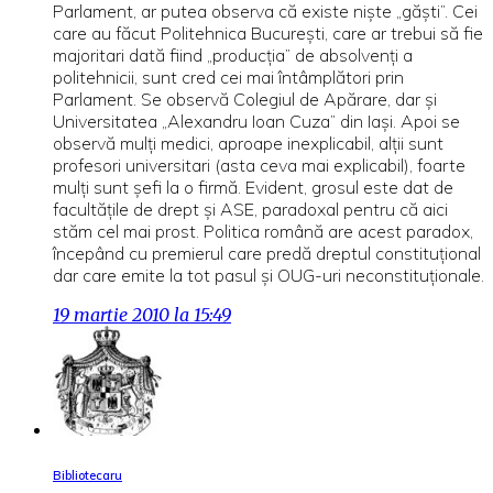
Parlament, ar putea observa că existe nişte „găşti”. Cei
care au făcut Politehnica Bucureşti, care ar trebui să fie
majoritari dată fiind „producţia” de absolvenţi a
politehnicii, sunt cred cei mai întâmplători prin
Parlament. Se observă Colegiul de Apărare, dar şi
Universitatea „Alexandru Ioan Cuza” din Iaşi. Apoi se
observă mulţi medici, aproape inexplicabil, alţii sunt
profesori universitari (asta ceva mai explicabil), foarte
mulţi sunt şefi la o firmă. Evident, grosul este dat de
facultăţile de drept şi ASE, paradoxal pentru că aici
stăm cel mai prost. Politica română are acest paradox,
începând cu premierul care predă dreptul constituţional
dar care emite la tot pasul şi OUG-uri neconstituţionale.
19 martie 2010 la 15:49
Bibliotecaru