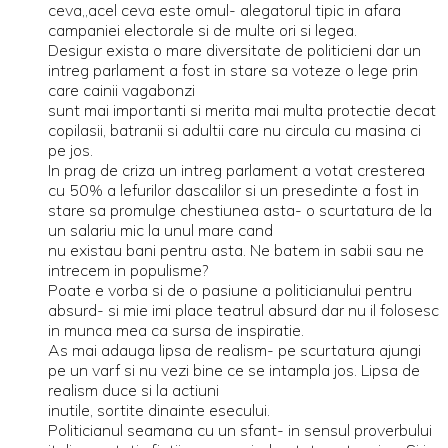
ceva,,acel ceva este omul- alegatorul tipic in afara
campaniei electorale si de multe ori si legea.
Desigur exista o mare diversitate de politicieni dar un
intreg parlament a fost in stare sa voteze o lege prin
care cainii vagabonzi
sunt mai importanti si merita mai multa protectie decat
copilasii, batranii si adultii care nu circula cu masina ci
pe jos.
In prag de criza un intreg parlament a votat cresterea
cu 50% a lefurilor dascalilor si un presedinte a fost in
stare sa promulge chestiunea asta- o scurtatura de la
un salariu mic la unul mare cand
nu existau bani pentru asta. Ne batem in sabii sau ne
intrecem in populisme?
Poate e vorba si de o pasiune a politicianului pentru
absurd- si mie imi place teatrul absurd dar nu il folosesc
in munca mea ca sursa de inspiratie.
As mai adauga lipsa de realism- pe scurtatura ajungi
pe un varf si nu vezi bine ce se intampla jos. Lipsa de
realism duce si la actiuni
inutile, sortite dinainte esecului.
Politicianul seamana cu un sfant- in sensul proverbului