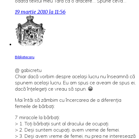
odata textul meu Tara ca o afacere… Spune ceva…
19 martie 2010 la 11:56
Bibliotecaru
@ gabicretu
Chiar dacă vorbim despre acelaşi lucru nu înseamnă că
spunem acelaşi lucru. Eu am spus ce aveam de spus ei,
dacă înţelegeţi ce vreau să spun. 😀
Mai întâi să zâmbim cu încercarea de a diferenţia
femeile de bărbaţi:
7 miracole la bărbaţi:
> 1. Toţi bărbaţii sunt al dracului de ocupaţi.
> 2. Deşi suntem ocupaţi, avem vreme de femei.
> 3. Deşi avem vreme de femei, nu prea ne interesează