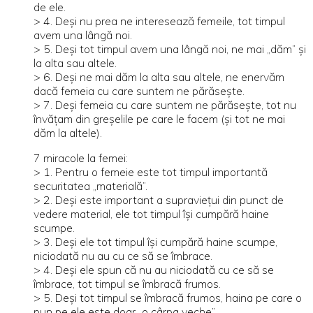
de ele.
> 4. Deşi nu prea ne interesează femeile, tot timpul
avem una lângă noi.
> 5. Deşi tot timpul avem una lângă noi, ne mai „dăm” şi
la alta sau altele.
> 6. Deşi ne mai dăm la alta sau altele, ne enervăm
dacă femeia cu care suntem ne părăseşte.
> 7. Deşi femeia cu care suntem ne părăseşte, tot nu
învăţam din greşelile pe care le facem (şi tot ne mai
dăm la altele).
7 miracole la femei:
> 1. Pentru o femeie este tot timpul importantă
securitatea „materială”.
> 2. Deşi este important a supravieţui din punct de
vedere material, ele tot timpul îşi cumpără haine
scumpe.
> 3. Deşi ele tot timpul îşi cumpără haine scumpe,
niciodată nu au cu ce să se îmbrace.
> 4. Deşi ele spun că nu au niciodată cu ce să se
îmbrace, tot timpul se îmbracă frumos.
> 5. Deşi tot timpul se îmbracă frumos, haina pe care o
pun pe ele este doar „o cârpa veche”.