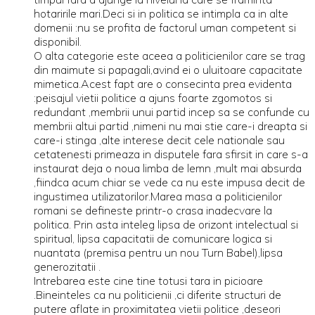
hotaririle mari.Deci si in politica se intimpla ca in alte
domenii :nu se profita de factorul uman competent si
disponibil.
O alta categorie este aceea a politicienilor care se trag
din maimute si papagali,avind ei o uluitoare capacitate
mimetica.Acest fapt are o consecinta prea evidenta
:peisajul vietii politice a ajuns foarte zgomotos si
redundant ,membrii unui partid incep sa se confunde cu
membrii altui partid ,nimeni nu mai stie care-i dreapta si
care-i stinga ,alte interese decit cele nationale sau
cetatenesti primeaza in disputele fara sfirsit in care s-a
instaurat deja o noua limba de lemn ,mult mai absurda
,fiindca acum chiar se vede ca nu este impusa decit de
ingustimea utilizatorilor.Marea masa a politicienilor
romani se defineste printr-o crasa inadecvare la
politica. Prin asta inteleg lipsa de orizont intelectual si
spiritual, lipsa capacitatii de comunicare logica si
nuantata (premisa pentru un nou Turn Babel),lipsa
generozitatii .
Intrebarea este cine tine totusi tara in picioare
.Bineinteles ca nu politicienii ,ci diferite structuri de
putere aflate in proximitatea vietii politice ,deseori