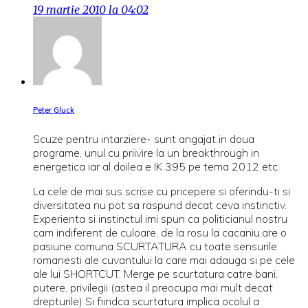
19 martie 2010 la 04:02
Peter Gluck
Scuze pentru intarziere- sunt angajat in doua
programe, unul cu priivire la un breakthrough in
energetica iar al doilea e IK 395 pe tema 2012 etc.
La cele de mai sus scrise cu pricepere si oferindu-ti si
diversitatea nu pot sa raspund decat ceva instinctiv.
Experienta si instinctul imi spun ca politicianul nostru
cam indiferent de culoare, de la rosu la cacaniu,are o
pasiune comuna SCURTATURA cu toate sensurile
romanesti ale cuvantului la care mai adauga si pe cele
ale lui SHORTCUT. Merge pe scurtatura catre bani,
putere, privilegii (astea il preocupa mai mult decat
drepturile) Si fiindca scurtatura implica ocolul a