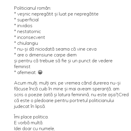
Politicianul român:
* veşnic nepregătit şi luat pe nepregătite
* superficial
* invidios
* nestatornic
* inconsecvent
* chiulangiu
* nu-şi dă niciodată seama că vine ceva
* are o dimensiune carpe diem
şi pentru că trebuie să fie şi un punct de vedere
feminist
* afemeiat. 😀
Acum mulţi, mulţi ani, pe vremea când durerea nu-şi
făcuse încă cuib în mine şi mai aveam speranţă, am
scris o poezie (iată şi latura feminină, nu este aşa?)Cred
că este o pledoarie pentru portretul politicianului
judecat în lipsă.
Îmi place politica.
E vorbă multă.
Idei doar cu numele,