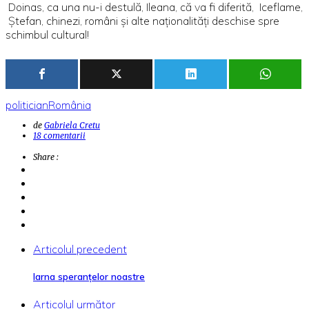
Doinas, ca una nu-i destulă, Ileana, că va fi diferită, Iceflame,
Ştefan, chinezi, români şi alte naţionalităţi deschise spre
schimbul cultural!
politician
România
de
Gabriela Cretu
18 comentarii
Share :
Articolul precedent
Iarna speranţelor noastre
Articolul următor