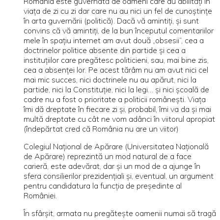
România este guvernată de oameni care au abilităţi în
viaţa de zi cu zi dar care nu au nici un fel de cunoştinţe
în arta guvernării (politică). Dacă vă amintiţi, şi sunt
convins că vă amintiţi, de la bun începutul comentariilor
mele în spaţiu internet am avut două „obsesii”, cea a
doctrinelor politice absente din partide şi cea a
instituţiilor care pregătesc politicieni, sau, mai bine zis,
cea a absenţei lor. Pe acest tărâm nu am avut nici cel
mai mic succes, nici doctrinele nu au apărut, nici la
partide, nici la Constituţie, nici la legi… şi nici şcoală de
cadre nu a fost o prioritate a politicii româneşti. Viaţa
îmi dă dreptate în fiecare zi şi, probabil, îmi va da şi mai
multă dreptate cu cât ne vom adânci în viitorul apropiat
(îndepărtat cred că România nu are un viitor)
Colegiul Naţional de Apărare (Universitatea Naţională
de Apărare) reprezintă un mod natural de a face
carieră, este adevărat, dar şi un mod de a ajunge în
sfera consilierilor prezidenţiali şi, eventual, un argument
pentru candidatura la funcţia de preşedinte al
României.
În sfârşit, armata nu pregăteşte oamenii numai să tragă