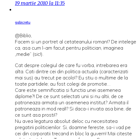
19 martie 2010 la 11:35
gabicretu
@Biblio,
Facem si un portret al cetateanului roman!? De intelege
ca, asa cum l-am facut pentru politician, imaginea
„medie” (sic!).
Cat despre colegiul de care fu vorba, intrebarea era
alta. Cati dintre cei din politica actuala (caracterizati
mai sus) au trecut pe acolo!? Eu stiu o multime de la
toate partidele; au fost colegi de promotie…
Care este semnificatia si functia unei asemenea
diplome?! De ce sunt selectati unii si nu altii, de ce
patroneaza armata un asemenea institut? Armata il
patroneaza in mod real!? Si daca-i invata asa bine, de
ce sunt asa prosti!?
Nu avea legatura absolut deloc cu necesitatea
pregatirii politicienilor. Si, doamne fereste, sa-i vad pe
cei din corporatii trecand in bloc la guvern! Mai citeste