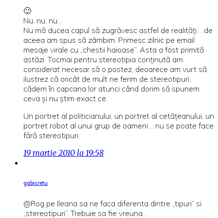
🙂
Nu, nu, nu…
Nu mă ducea capul să zugrăvesc astfel de realităţi… de
aceea am spus să zâmbim. Primesc zilnic pe email
mesaje virale cu „chestii haioase”. Asta a fost primită
astăzi. Tocmai pentru stereotipia conţinută am
considerat necesar să o postez, deoarece am vurt să
ilustrez că oricât de mult ne ferim de stereotipuri,
cădem în capcana lor atunci când dorim să spunem
ceva şi nu ştim exact ce.
Un portret al politicianului, un portret al cetăţeanului, un
portret robot al unui grup de oameni… nu se poate face
fără stereotipuri.
19 martie 2010 la 19:58
gabicretu
@Rog pe Ileana sa ne faca diferenta dintre „tipuri” si
„stereotipuri”. Trebuie sa fie vreuna…