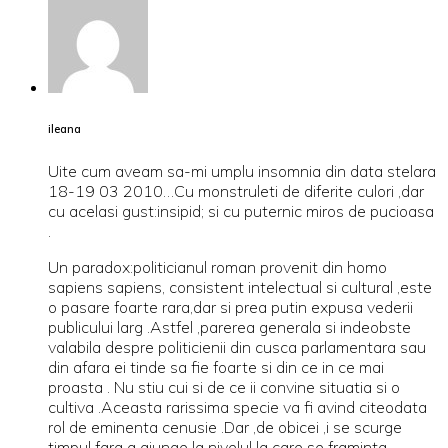
ileana
Uite cum aveam sa-mi umplu insomnia din data stelara
18-19 03 2010…Cu monstruleti de diferite culori ,dar
cu acelasi gust:insipid; si cu puternic miros de pucioasa
.
Un paradox:politicianul roman provenit din homo
sapiens sapiens, consistent intelectual si cultural ,este
o pasare foarte rara,dar si prea putin expusa vederii
publicului larg .Astfel ,parerea generala si indeobste
valabila despre politicienii din cusca parlamentara sau
din afara ei tinde sa fie foarte si din ce in ce mai
proasta . Nu stiu cui si de ce ii convine situatia si o
cultiva .Aceasta rarissima specie va fi avind citeodata
rol de eminenta cenusie .Dar ,de obicei ,i se scurge
timpul fara a ajunge la nivelul la care se framinta