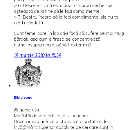
> 6. Deşi ele zic că este doar o „cârpă veche”, se
aşteaptă de la tine să le faci complimente.
> 7. Deşi tu încerci să le faci complimente, ele nu te
cred niciodată.
Sunt femei care, în loc să-i facă să sufere pe mai mulţi
bărbaţi, aşa cum e firesc, se concentrează
numai asupra unuia, până îl extermină.
19 martie 2010 la 15:39
Bibliotecaru
@ gabicretu
Mai întâi despre educaţia superioară.
Dacă cineva ar face o statistică a unităţilor de
învăţământ superior absolvite de cei care sunt în