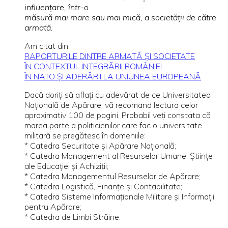
influenţare, într-o
măsură mai mare sau mai mică, a societăţii de către
armată.
Am citat din…
RAPORTURILE DINTRE ARMATĂ ŞI SOCIETATE
ÎN CONTEXTUL INTEGRĂRII ROMÂNIEI
ÎN NATO ŞI ADERĂRII LA UNIUNEA EUROPEANĂ
Dacă doriţi să aflaţi cu adevărat de ce Universitatea
Naţională de Apărare, vă recomand lectura celor
aproximativ 100 de pagini. Probabil veţi constata că
marea parte a politicienilor care fac o universitate
militară se pregătesc în domeniile:
* Catedra Securitate şi Apărare Naţională;
* Catedra Management al Resurselor Umane, Ştiinţe
ale Educaţiei şi Achiziţii;
* Catedra Managementul Resurselor de Apărare;
* Catedra Logistică, Finanţe şi Contabilitate;
* Catedra Sisteme Informaţionale Militare şi Informaţii
pentru Apărare;
* Catedra de Limbi Străine.