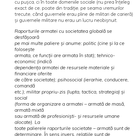
cu puşca, ci în toate domeniile sociale (nu prea înţeleg
exact de ce, poate din tradiţie, pe seama vremurilor
trecute, când guvernele erau pline de militari de carieră)
şi guvernele militare nu erau un lucru neobişnuit.
Raporturile armatei cu societatea globală se
desfăşoară
pe mai multe paliere şi anume: politic (cine şi la ce
foloseşte
armata, ce funcţii are armata în stat); tehnico-
economic (indică
dependenţa armatei de resursele materiale şi
financiare oferite
de către societate); psihosocial (ierarhie, conducere,
comandă
etc.); militar propriu-zis (lupta, tactica, strategia) şi
social
(forma de organizare a armatei – armată de masă,
armată mixtă
sau armată de profesionişti- şi resursele umane
alocate). La
toate palierele raporturile societate – armată sunt de
determinare. În sens invers, relaţiile sunt de