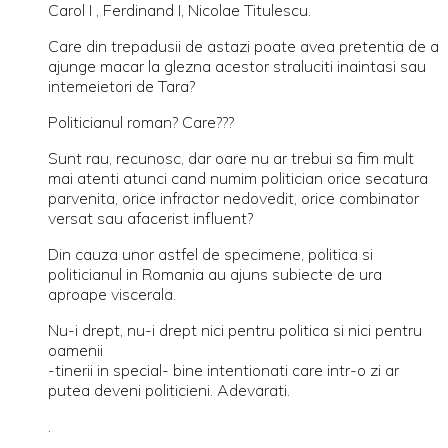
Carol I , Ferdinand I, Nicolae Titulescu.
Care din trepadusii de astazi poate avea pretentia de a
ajunge macar la glezna acestor straluciti inaintasi sau
intemeietori de Tara?
Politicianul roman? Care???
Sunt rau, recunosc, dar oare nu ar trebui sa fim mult
mai atenti atunci cand numim politician orice secatura
parvenita, orice infractor nedovedit, orice combinator
versat sau afacerist influent?
Din cauza unor astfel de specimene, politica si
politicianul in Romania au ajuns subiecte de ura
aproape viscerala.
Nu-i drept, nu-i drept nici pentru politica si nici pentru
oamenii
-tinerii in special- bine intentionati care intr-o zi ar
putea deveni politicieni. Adevarati.
.