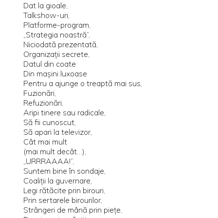
Dat la gioale,
Talkshow-uri,
Platforme-program,
„Strategia noastră”,
Niciodată prezentată,
Organizaţii secrete,
Datul din coate
Din maşini luxoase
Pentru a ajunge o treaptă mai sus,
Fuzionări,
Refuzionări,
Aripi tinere sau radicale,
Să fii cunoscut,
Să apari la televizor,
Cât mai mult
(mai mult decât…),
„URRRAAAA!”,
Suntem bine în sondaje,
Coaliţii la guvernare,
Legi rătăcite prin birouri,
Prin sertarele birourilor,
Strângeri de mână prin pieţe,