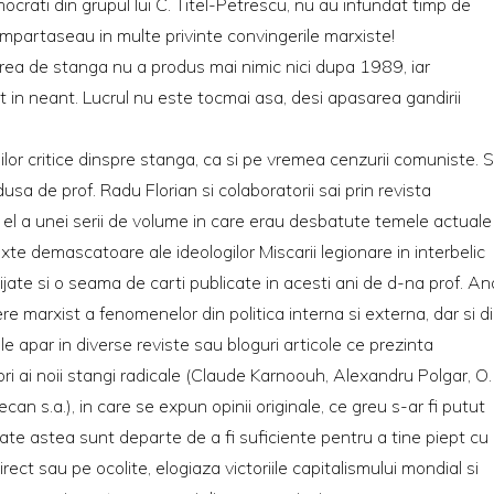
ocrati din grupul lui C. Titel-Petrescu, nu au infundat timp de
 impartaseau in multe privinte convingerile marxiste!
irea de stanga nu a produs mai nimic nici dupa 1989, iar
 in neant. Lucrul nu este tocmai asa, desi apasarea gandirii
deilor critice dinspre stanga, ca si pe vremea cenzurii comuniste. 
a de prof. Radu Florian si colaboratorii sai prin revista
 el a unei serii de volume in care erau desbatute temele actuale
xte demascatoare ale ideologilor Miscarii legionare in interbelic
ijate si o seama de carti publicate in acesti ani de d-na prof. An
e marxist a fenomenelor din politica interna si externa, dar si d
zile apar in diverse reviste sau bloguri articole ce prezinta
i ai noii stangi radicale (Claude Karnoouh, Alexandru Polgar, O.
can s.a.), in care se expun opinii originale, ce greu s-ar fi putut
toate astea sunt departe de a fi suficiente pentru a tine piept cu
irect sau pe ocolite, elogiaza victoriile capitalismului mondial si