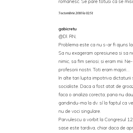
romanesc. Se pare totusi ca se misc
7 octombrie 2010 la 02:51
gabicretu
@Dl. RN,
Problema este ca nu s-ar fi ajuns la u
Sa nu exageram opresiunea si sa nu 
nimic, sa fim seriosi; si eram mii. Ne
profesorii nostri. Toti eram majori…
In alte tari lupta impotriva dictaturii
socialiste. Daca a fost atat de groa
faca o analiza corecta; pana nu dau 
gandindu-ma la dv. sí la faptul ca ve
nu de voci singulare.
Parvulescu a vorbit la Congresul 12;
sase este tardiva, chiar daca de apr