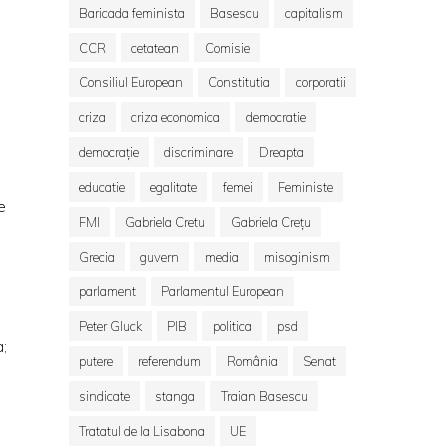
Baricada feminista
Basescu
capitalism
CCR
cetatean
Comisie
Consiliul European
Constitutia
corporatii
criza
criza economica
democratie
democrație
discriminare
Dreapta
educatie
egalitate
femei
Feministe
e
FMI
Gabriela Cretu
Gabriela Crețu
Grecia
guvern
media
misoginism
parlament
Parlamentul European
Peter Gluck
PIB
politica
psd
a;
putere
referendum
România
Senat
sindicate
stanga
Traian Basescu
Tratatul de la Lisabona
UE