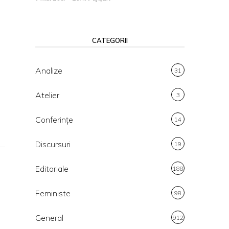
CATEGORII
Analize
31
Atelier
3
Conferințe
14
Discursuri
19
Editoriale
188
Feministe
98
General
912