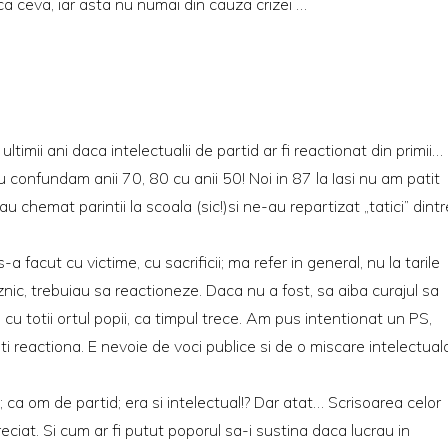
a ceva, iar asta nu numai din cauza crizei …
ltimii ani daca intelectualii de partid ar fi reactionat din primii…
confundam anii 70, 80 cu anii 50! Noi in 87 la Iasi nu am patit
-au chemat parintii la scoala (sic!)si ne-au repartizat „tatici” dintr
 s-a facut cu victime, cu sacrificii; ma refer in general, nu la tarile
znic, trebuiau sa reactioneze. Daca nu a fost, sa aiba curajul sa
cu totii ortul popii, ca timpul trece. Am pus intentionat un PS,
ti reactiona. E nevoie de voci publice si de o miscare intelectual
 ca om de partid; era si intelectual!? Dar atat… Scrisoarea celor
eciat. Si cum ar fi putut poporul sa-i sustina daca lucrau in