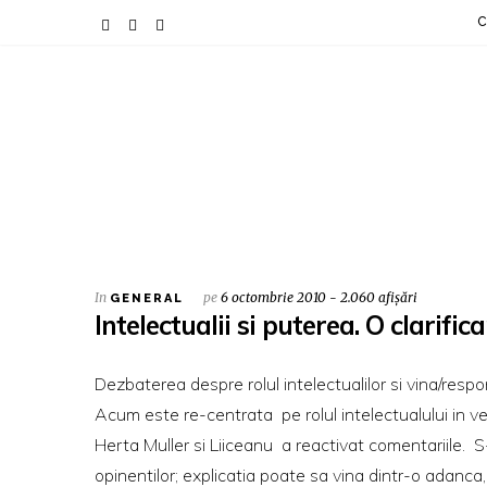
C
In
pe
6 octombrie 2010 - 2.060 afișări
GENERAL
Intelectualii si puterea. O clarific
Dezbaterea despre rolul intelectualilor si vina/respon
Acum este re-centrata pe rolul intelectualului in vech
Herta Muller si Liiceanu a reactivat comentariile. 
opinentilor; explicatia poate sa vina dintr-o adanc