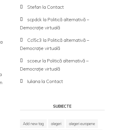
Stefan
la
Contact
scpdck
la
Politică alternativă –
Democraţie virtuală
Ccl5c3
la
Politică alternativă –
Sa
Democraţie virtuală
scoeur
la
Politică alternativă –
Democraţie virtuală
a
Iuliana
la
Contact
in
SUBIECTE
Add new tag
alegeri
alegeri europene