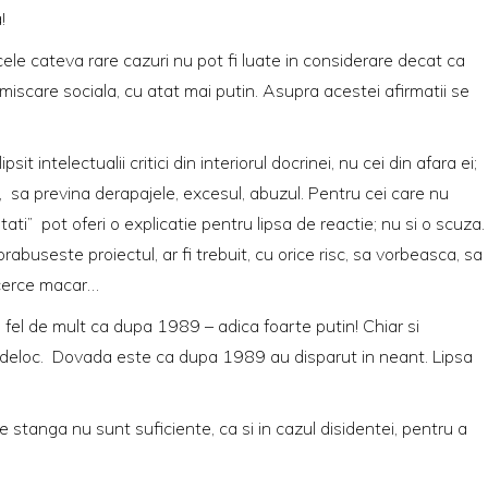
!
 cele cateva rare cazuri nu pot fi luate in considerare decat ca
; miscare sociala, cu atat mai putin. Asupra acestei afirmatii se
 intelectualii critici din interiorul docrinei, nu cei din afara ei;
ti, sa previna derapajele, excesul, abuzul. Pentru cei care nu
itati” pot oferi o explicatie pentru lipsa de reactie; nu si o scuza
rabuseste proiectul, ar fi trebuit, cu orice risc, sa vorbeasca, sa
ncerce macar…
fel de mult ca dupa 1989 – adica foarte putin! Chiar si
mai deloc. Dovada este ca dupa 1989 au disparut in neant. Lipsa
de stanga nu sunt suficiente, ca si in cazul disidentei, pentru a