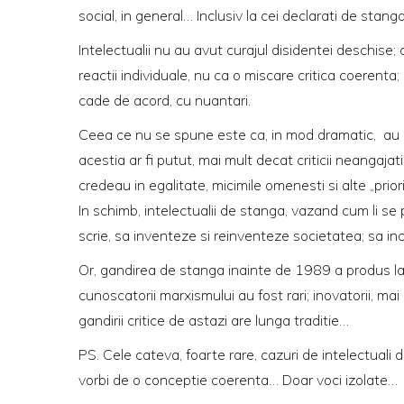
social, in general… Inclusiv la cei declarati de stanga
Intelectualii nu au avut curajul disidentei deschise;
reactii individuale, nu ca o miscare critica coerenta
cade de acord, cu nuantari.
Ceea ce nu se spune este ca, in mod dramatic, au lipsit
acestia ar fi putut, mai mult decat criticii neangaja
credeau in egalitate, micimile omenesti si alte „prior
In schimb, intelectualii de stanga, vazand cum li se p
scrie, sa inventeze si reinventeze societatea; sa i
Or, gandirea de stanga inainte de 1989 a produs la 
cunoscatorii marxismului au fost rari; inovatorii, 
gandirii critice de astazi are lunga traditie…
PS. Cele cateva, foarte rare, cazuri de intelectuali 
vorbi de o conceptie coerenta… Doar voci izolate…