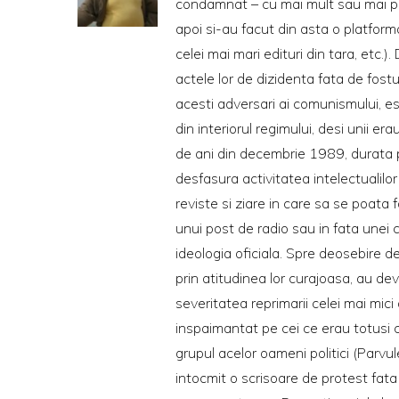
condamnat – cu mai mult sau mai put
apoi si-au facut din asta o platfor
celei mai mari edituri din tara, etc.)
actele lor de dizidenta fata de fost
acesti adversari ai comunismului, este
din interiorul regimului, desi unii e
de ani din decembrie 1989, durata pr
desfasura activitatea intelectualilor 
reviste si ziare in care sa se poata 
unui post de radio sau in fata unei
ideologia oficiala. Spre deosebire d
prin atitudinea lor curajoasa, au de
severitatea reprimarii celei mai mici
inspaimantat pe cei ce erau totusi 
grupul acelor oameni politici (Parv
intocmit o scrisoare de protest fata