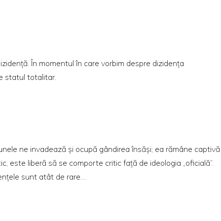
dizidenţă. În momentul în care vorbim despre dizidenţa
 statul totalitar.
; unele ne invadează şi ocupă gândirea însăşi; ea rămâne captivă
c, este liberă să se comporte critic faţă de ideologia „oficială”.
denţele sunt atât de rare…