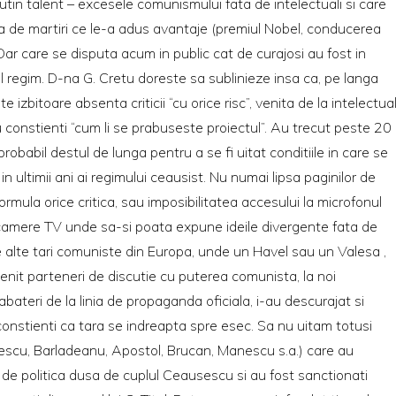
in talent – excesele comunismului fata de intelectuali si care
ma de martiri ce le-a adus avantaje (premiul Nobel, conducerea
. Dar care se disputa acum in public cat de curajosi au fost in
ul regim. D-na G. Cretu doreste sa sublinieze insa ca, pe langa
 izbitoare absenta criticii “cu orice risc”, venita de la intelectual
rau constienti “cum li se prabuseste proiectul”. Au trecut peste 20
obabil destul de lunga pentru a se fi uitat conditiile in care se
in ultimii ani ai regimului ceausist. Nu numai lipsa paginilor de
formula orice critica, sau imposibilitatea accesului la microfonul
 camere TV unde sa-si poata expune ideile divergente fata de
e alte tari comuniste din Europa, unde un Havel sau un Valesa ,
venit parteneri de discutie cu puterea comunista, la noi
 abateri de la linia de propaganda oficiala, i-au descurajat si
constienti ca tara se indreapta spre esec. Sa nu uitam totusi
ulescu, Barladeanu, Apostol, Brucan, Manescu s.a.) care au
 de politica dusa de cuplul Ceausescu si au fost sanctionati