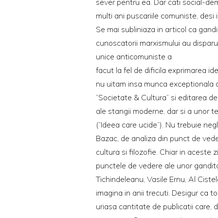
sever pentru ea. Dar cati social-dem
multi ani puscariile comuniste, desi
Se mai subliniaza in articol ca gand
cunoscatorii marxismului au disparut
unice anticomuniste a
facut la fel de dificila exprimarea i
nu uitam insa munca exceptionala dus
“Societate & Cultura” si editarea de
ale stangii moderne, dar si a unor te
(“Ideea care ucide”). Nu trebuie negl
Bazac, de analiza din punct de veder
cultura si filozofie. Chiar in aceste 
punctele de vedere ale unor ganditor
Tichindeleanu, Vasile Ernu, Al Cistele
imagina in anii trecuti. Desigur ca 
uriasa cantitate de publicatii care, d