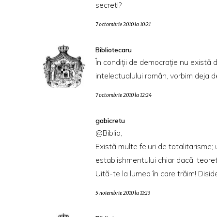
secret!?
7 octombrie 2010 la 10:21
Bibliotecaru
În condiţii de democraţie nu există 
intelectualului român, vorbim deja de
7 octombrie 2010 la 12:24
gabicretu
@Biblio,
Există multe feluri de totalitarisme
establishmentului chiar dacă, teoreti
Uită-te la lumea în care trăim! Disi
5 noiembrie 2010 la 11:23