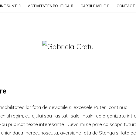
INE SUNT
ACTIVITATEA POLITICĂ
CĂRȚILE MELE
CONTACT
are
sabilitatea lor fata de deviatiile si excesele Puterii continua.
iul regim, curajului sau lasitatii sale. Intalnirea organizata intr
S-au publicat
texte interesante
. Ceva mi se pare ca scapa tutur
a, chiar daca nerecunoscuta, aversiune fata de Stanga si fata de