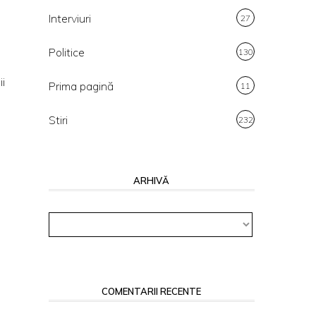
Interviuri
27
Politice
130
ii
Prima pagină
11
Stiri
232
ARHIVĂ
Arhivă
COMENTARII RECENTE