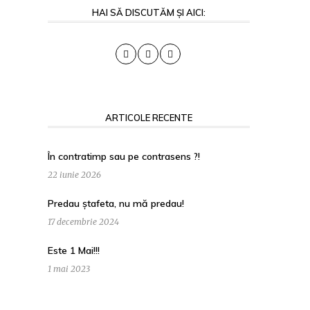
HAI SĂ DISCUTĂM ȘI AICI:
ARTICOLE RECENTE
.
În contratimp sau pe contrasens ?!
22 iunie 2026
Predau ștafeta, nu mă predau!
17 decembrie 2024
Este 1 Mai!!!
1 mai 2023