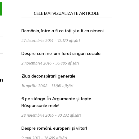
CELE MAI VIZUALIZATE ARTICOLE
România, între a fi ca toți și a fi ca nimeni
27 decembrie 2014 - 72.170 afișări
Despre cum ne-am furat singuri caciula
2 noiembrie 2016 - 36.885 afișări
Ziua deconspirarii generale
un
14 aprilie 2008 - 33.961 afișări
6 pe stânga. În Argumente și fapte.
Răspunsurile mele!
28 noiembrie 2016 - 30.232 afișări
Despre români, europeni și viitor!
9 mai 2017 - 26.499 afișări