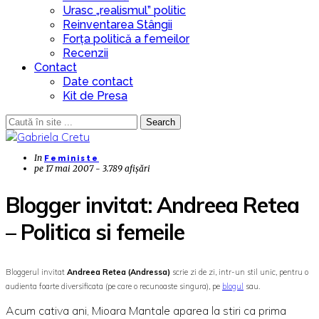
Urasc „realismul” politic
Reinventarea Stângii
Forța politică a femeilor
Recenzii
Contact
Date contact
Kit de Presa
Search
In
Feministe
pe
17 mai 2007 - 3.789 afișări
Blogger invitat: Andreea Retea
– Politica si femeile
Bloggerul invitat
Andreea Retea (Andressa)
scrie zi de zi, intr-un stil unic, pentru o
audienta foarte diversificata (pe care o recunoaste singura), pe
blogul
sau.
Acum cativa ani, Mioara Mantale aparea la stiri ca prima