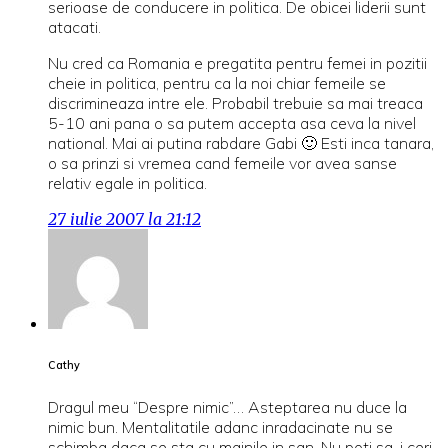
serioase de conducere in politica. De obicei liderii sunt
atacati.
Nu cred ca Romania e pregatita pentru femei in pozitii
cheie in politica, pentru ca la noi chiar femeile se
discrimineaza intre ele. Probabil trebuie sa mai treaca
5-10 ani pana o sa putem accepta asa ceva la nivel
national. Mai ai putina rabdare Gabi 🙂 Esti inca tanara,
o sa prinzi si vremea cand femeile vor avea sanse
relativ egale in politica.
27 iulie 2007 la 21:12
Cathy
Dragul meu “Despre nimic”… Asteptarea nu duce la
nimic bun. Mentalitatile adanc inradacinate nu se
schimba daca se sta cu mainile in san. Nu poti sa-i ceri