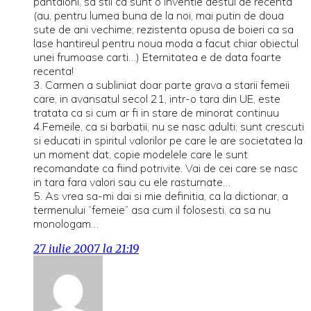
pantaloni, sa stii ca sunt o inventie destul de recenta
(au, pentru lumea buna de la noi, mai putin de doua
sute de ani vechime; rezistenta opusa de boieri ca sa
lase hantireul pentru noua moda a facut chiar obiectul
unei frumoase carti…) Eternitatea e de data foarte
recenta!
3. Carmen a subliniat doar parte grava a starii femeii
care, in avansatul secol 21, intr-o tara din UE, este
tratata ca si cum ar fi in stare de minorat continuu
4.Femeile, ca si barbatii, nu se nasc adulti; sunt crescuti
si educati in spiritul valorilor pe care le are societatea la
un moment dat, copie modelele care le sunt
recomandate ca fiind potrivite. Vai de cei care se nasc
in tara fara valori sau cu ele rasturnate…
5. As vrea sa-mi dai si mie definitia, ca la dictionar, a
termenului “femeie” asa cum il folosesti, ca sa nu
monologam…
27 iulie 2007 la 21:19