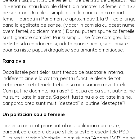
in Senat nu stau lucrurile diferit, din pacate: 13 femei din 137
de senatori. Un calcul simplu duce la concluzia ca raportul
femei – barbati in Parlament e aproximativ 1 la 9 – cale lunga
pana la egalitate de sanse. (Macar in comisia cu acest nume
avem femei, sa zicem mersi!) Dar nu putem spune ca femeile
sunt ignorate complet. Pur si simplu li se face cam greu loc
pe liste si la conducere si, odata ajunse acolo, sunt privite
doar ca niste papusi dragalase sau amante ambitioase.
Rara avis
Daca listele partidelor sunt treaba de bucatarie interna,
indiferent cine e la cratita, pentru functiile alese de toti
cetatenii si cetatenele trebuie sa ne asumam rezultatele.
Cam putine doamne, nu-i asa? Si dupa ce ca sunt putine, nici
nu sunt luate in serios. Sa porti fusta nu e o calitate in sine,
dar parca prea sunt multi “destepti” si putine “destepte”!
Un politician sau o femeie
Inchei cu un citat proaspat al unui politician care este,
pardon!, care apare des pe sticla si este presedintele PSD
Bucuresti: Marian Vaghelie. In emisiunea ”
Agentul VIP
” de pe