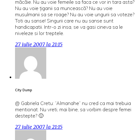
măcăie. Nu au voie femeile sa faca ce vor in tara asta?
Nu au voie ţiganii sa muncească? Nu au voie
musulmanii sa se roage? Nu au voie ungurii sa voteze?
Toti au sanse! Singurii care nu au sanse sunt
handicapatii. Intr-o zi insa, se va gasi cineva sa le
niveleze si lor treptele.
27 iulie 2007 la 21:15
City Dump
@ Gabriela Cretu: “Almanahe” nu cred ca mai trebuia
mentionat. Nu vreti, mai bine, sa vorbim despre femei
destepte? 🙂
27 iulie 2007 la 21:15