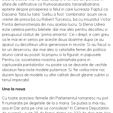
afara de calificative ca frumoasa/urata, tanara/batrana,
epitete despre priceperea si felul in care lucreaza. Faptul ca
Daciana “fata lui tata” Sarbu a fost “combinata” acum ceva
vreme de presa ba cu Robert Turcescu, ba cu insuratul Victor
Ponta demonstreaza din nou acelasi lucru. Si Elena Udrea
este celebra pentru biletele, dar mai ales pentru decolteu si
presupusul statut de “prima amanta”. Ce-i drept, e cam greu
sa le mai iei in serios pe aceste doua doamne dupa ce au
aparut cu decolteuri ultra-generoase in reviste. Si-au facut si
lor un deserviciu, dar mai ales si celorlalte femei din politica
atunci cand au pozat, la propriu si la figurat, in papusele.
Pentru ca, societatea noastra, patriarhala pana in
captuseala pantalonilor, nu poate sa se dezvete de vechile
obiceiuri fara niste modele puternice. Si, fie vorba intre noi,
ducem lipsa de modele cu alte calitati decat glezne subtiri si
tenul impecabil.
Una la noua
Cu toate acestea, femeile din Parlamentul romanesc nu pot
fi numarate pe degetele de la o mana. Se putea si mai rau,
asa e! Dar asta pe cine sa consoleze? In Camera Deputatilor,
de exemplu, sunt 35 de femei dintre cei 332 de deputati. Nici