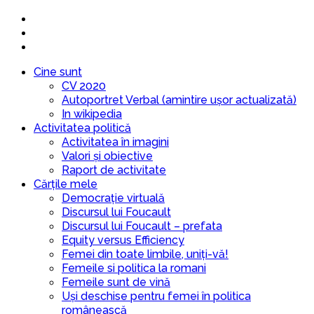
Cine sunt
CV 2020
Autoportret Verbal (amintire ușor actualizată)
In wikipedia
Activitatea politică
Activitatea în imagini
Valori și obiective
Raport de activitate
Cărțile mele
Democrație virtuală
Discursul lui Foucault
Discursul lui Foucault – prefata
Equity versus Efficiency
Femei din toate limbile, uniți-vă!
Femeile si politica la romani
Femeile sunt de vină
Uși deschise pentru femei în politica
românească