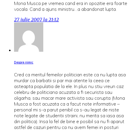
Mona Musca pe vremea cand era in opozitie era foarte
vocala. Cand a ajuns ministru…a abandonat lupta.
27 iulie 2007 la 21:12
Despre nimic
Cred ca meritul femeilor politician este ca nu lupta asa
murdar ca barbatii si par mai atente la ceea ce
asteapta populatia de la ele. In plus nu stiu vreun caz
celebru de politiciana acuzata a fi securista sau
oligarha, sau macar mare activista sau corupta (Mona
Musca a fost acuzata ca a facut note informative –
personal mi s-a parut penibil ca s-au legat de niste
note legate de studentii straini, nu merita sa iasa asa
din politica). Insa la fel de bine e posibil sa nu fi aparut
astfel de cazuri pentru ca nu avem femei in posturi