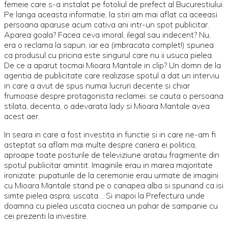
femeie care s-a instalat pe fotoliul de prefect al Bucurestiului.
Pe langa aceasta informatie, la stiri am mai aflat ca aceeasi
persoana aparuse acum cativa ani intr-un spot publicitar.
Aparea goala? Facea ceva imoral, ilegal sau indecent? Nu,
era o reclama la sapun, iar ea (imbracata complet!) spunea
ca produsul cu pricina este singurul care nu ii usuca pielea.
De ce a aparut tocmai Mioara Mantale in clip? Un domn de la
agentia de publicitate care realizase spotul a dat un interviu
in care a avut de spus numai lucruri decente si chiar
frumoase despre protagonista reclamei: se cauta o persoana
stilata, decenta, o adevarata lady si Mioara Mantale avea
acest aer.
In seara in care a fost investita in functie si in care ne-am fi
asteptat sa aflam mai multe despre cariera ei politica,
aproape toate posturile de televiziune aratau fragmente din
spotul publicitar amintit. Imaginile erau in marea majoritate
ironizate: pupaturile de la ceremonie erau urmate de imagini
cu Mioara Mantale stand pe o canapea alba si spunand ca isi
simte pielea aspra, uscata… Si inapoi la Prefectura unde
doamna cu pielea uscata ciocnea un pahar de sampanie cu
cei prezenti la investire.