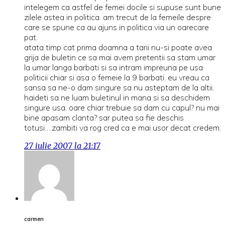
intelegem ca astfel de femei docile si supuse sunt bune
zilele astea in politica. am trecut de la femeile despre
care se spune ca au ajuns in politica via un oarecare
pat.
atata timp cat prima doamna a tarii nu-si poate avea
grija de buletin ce sa mai avem pretentii sa stam umar
la umar langa barbati si sa intram impreuna pe usa
politicii chiar si asa o femeie la 9 barbati. eu vreau ca
sansa sa ne-o dam singure sa nu asteptam de la altii.
haideti sa ne luam buletinul in mana si sa deschidem
singure usa. oare chiar trebuie sa dam cu capul? nu mai
bine apasam clanta? sar putea sa fie deschis
totusi….zambiti va rog cred ca e mai usor decat credem.
27 iulie 2007 la 21:17
carmen