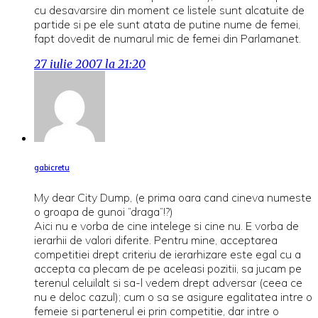
cu desavarsire din moment ce listele sunt alcatuite de
partide si pe ele sunt atata de putine nume de femei,
fapt dovedit de numarul mic de femei din Parlamanet.
27 iulie 2007 la 21:20
gabicretu
My dear City Dump, (e prima oara cand cineva numeste
o groapa de gunoi “draga”!?)
Aici nu e vorba de cine intelege si cine nu. E vorba de
ierarhii de valori diferite. Pentru mine, acceptarea
competitiei drept criteriu de ierarhizare este egal cu a
accepta ca plecam de pe aceleasi pozitii, sa jucam pe
terenul celuilalt si sa-l vedem drept adversar (ceea ce
nu e deloc cazul); cum o sa se asigure egalitatea intre o
femeie si partenerul ei prin competitie, dar intre o