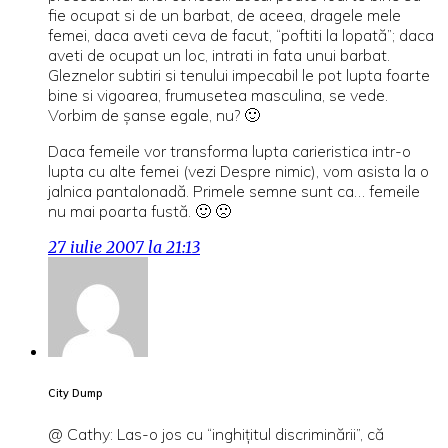
fie ocupat si de un barbat, de aceea, dragele mele
femei, daca aveti ceva de facut, “poftiti la lopată”; daca
aveti de ocupat un loc, intrati in fata unui barbat.
Gleznelor subtiri si tenului impecabil le pot lupta foarte
bine si vigoarea, frumusetea masculina, se vede.
Vorbim de şanse egale, nu? 🙂
Daca femeile vor transforma lupta carieristica intr-o
lupta cu alte femei (vezi Despre nimic), vom asista la o
jalnica pantalonadă. Primele semne sunt ca… femeile
nu mai poarta fustă. 🙂 🙁
27 iulie 2007 la 21:13
City Dump
@ Cathy: Las-o jos cu “inghiţitul discriminării”, că