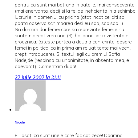
pentru ca sunt mai batrana in batalie, mai consecventa
(mai enervanta, deci) si la fel de ineficienta in a schimba
lucrurile in domeniul cu pricina (atat incat ceilalti sa
poata observa schimbarea desi eu sap, sap,sap…)
Nu dormim dar femei care sa reprezinte femeile nu
suntem decat vreo una (?!), hai doua, iar rezistenta e
groaznica. (citeste partea a doua a conferintei despre
femei in politica, ca in prima am reluat texte mai vechi,
drept introducere). Si textul legii cu premiul Sofia
Nadejde (respinsa cu unanimitate, in absenta mea, e
adevarat). Comentam dupa!
27 iulie 2007 la 21:11
Nicole
Ei, lasati ca sunt unele care fac cat zece! Doamna