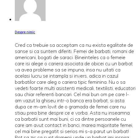
Despre nimic
Cred ca trebuie sa acceptam ca nu exista egalitate de
sanse si ca suntem diferiti. Femei de barbati, romani de
americani, bogati de saraci. Bineinteles ca o femeie
care isi alege o cariera asociata de obicei cu un barbat
va avea probleme sa se impuna, insa nu uitati ca
acelasi lucru se intampla si invers, adica in cazul
barbatilor care aleg o cariera tipic feminina. Nu o sa
vedeti foarte multi asistenti medicali, textilisti, educatori
sau chiar referenti bancari. Cel mai bun om pe care l-
am vazut la ghiseu intr-o banca era barbat, si asta
dupa ce m-am lovit de o gramada de femei care nu
stiau prea bine despre ce e vorba. Asta nu inseamna
ca barbatii sunt mai buni, ci ca dintre persoanele cu
care am avut contact in banci, marea majoritate femei,
cel mai bine pregatit si serios mi s-a parut un barbat!
Pot sa zic ca sunt domenii unde un barbat imi inspira