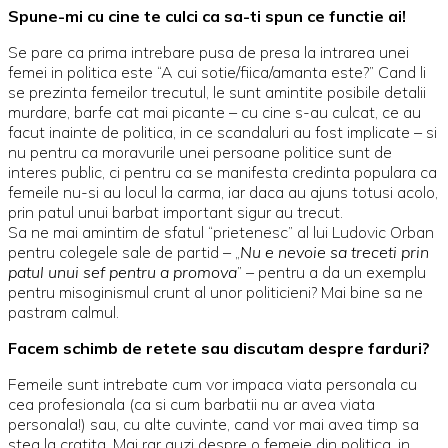
Spune-mi cu cine te culci ca sa-ti spun ce functie ai!
Se pare ca prima intrebare pusa de presa la intrarea unei
femei in politica este “A cui sotie/fiica/amanta este?” Cand li
se prezinta femeilor trecutul, le sunt amintite posibile detalii
murdare, barfe cat mai picante – cu cine s-au culcat, ce au
facut inainte de politica, in ce scandaluri au fost implicate – si
nu pentru ca moravurile unei persoane politice sunt de
interes public, ci pentru ca se manifesta credinta populara ca
femeile nu-si au locul la carma, iar daca au ajuns totusi acolo,
prin patul unui barbat important sigur au trecut.
Sa ne mai amintim de sfatul “prietenesc” al lui Ludovic Orban
pentru colegele sale de partid – „
Nu e nevoie sa treceti prin
patul unui sef pentru a promova
” – pentru a da un exemplu
pentru misoginismul crunt al unor politicieni? Mai bine sa ne
pastram calmul.
Facem schimb de retete sau discutam despre farduri?
Femeile sunt intrebate cum vor impaca viata personala cu
cea profesionala (ca si cum barbatii nu ar avea viata
personala!) sau, cu alte cuvinte, cand vor mai avea timp sa
stea la cratita. Mai rar auzi despre o femeie din politica, in