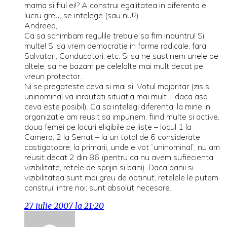
mama si fiul ei!? A construi egalitatea in diferenta e
lucru greu, se intelege (sau nu!?)
Andreea,
Ca sa schimbam regulile trebuie sa fim inauntru! Si
multe! Si sa vrem democratie in forme radicale, fara
Salvatori, Conducatori, etc. Si sa ne sustinem unele pe
altele, sa ne bazam pe celelalte mai mult decat pe
vreun protector…
Ni se pregateste ceva si mai si. Votul majoritar (zis si
uninominal va inrautati situatia mai mult – daca asa
ceva este posibil). Ca sa intelegi diferenta, la mine in
organizatie am reusit sa impunem, fiind multe si active,
doua femei pe locuri eligibile pe liste – locul 1 la
Camera, 2 la Senat – la un total de 6 considerate
castigatoare; la primarii, unde e vot “uninominal”, nu am
reusit decat 2 din 86 (pentru ca nu avem sufiecienta
vizibilitate, retele de sprijin si bani). Daca banii si
vizibilitatea sunt mai greu de obtinut, retelele le putem
construi; intre noi; sunt absolut necesare.
27 iulie 2007 la 21:20