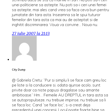
unei politiciene sa astepte. Nu poti sa-i ceri unei femei
sa astepte, mai ales cand vrea sa faca ceva bun pentru
jumatate din tara asta. Inseamna sa le spui tuturor
femeilor din tara asta ca mai au de asteptat si de
inghitit discriminarea. Voua va convine… Noua nu.
27 iulie 2007 la 21:13
City Dump
@ Gabriela Cretu: “Pur si simplu li se face cam greu loc
pe liste si la conducere si, odata ajunse acolo, sunt
privite doar ca niste papusi dragalase sau amante
ambitioase.” Hm… Femeile AU DREPTUL in tara asta sa
se autopropulseze, nu trebuie impinse, nu trebuie sa li
se faca loc. Cand “se face loc”, s-a creat deja
precedentul unei concesii. Locul poate foarte bine sa