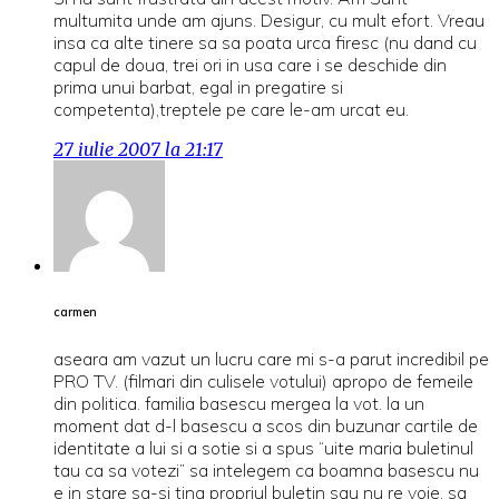
multumita unde am ajuns. Desigur, cu mult efort. Vreau
insa ca alte tinere sa sa poata urca firesc (nu dand cu
capul de doua, trei ori in usa care i se deschide din
prima unui barbat, egal in pregatire si
competenta),treptele pe care le-am urcat eu.
27 iulie 2007 la 21:17
carmen
aseara am vazut un lucru care mi s-a parut incredibil pe
PRO TV. (filmari din culisele votului) apropo de femeile
din politica. familia basescu mergea la vot. la un
moment dat d-l basescu a scos din buzunar cartile de
identitate a lui si a sotie si a spus “uite maria buletinul
tau ca sa votezi” sa intelegem ca boamna basescu nu
e in stare sa-si tina propriul buletin sau nu re voie. sa