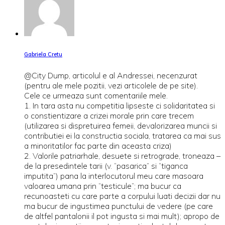
Gabriela Cretu
@City Dump, articolul e al Andressei, necenzurat
(pentru ale mele pozitii, vezi articolele de pe site).
Cele ce urmeaza sunt comentariile mele.
1. In tara asta nu competitia lipseste ci solidaritatea si
o constientizare a crizei morale prin care trecem
(utilizarea si dispretuirea femeii, devalorizarea muncii si
contributiei ei la constructia sociala, tratarea ca mai sus
a minoritatilor fac parte din aceasta criza)
2. Valorile patriarhale, desuete si retrograde, troneaza –
de la presedintele tarii (v. “pasarica” si “tiganca
imputita”) pana la interlocutorul meu care masoara
valoarea umana prin “testicule”; ma bucur ca
recunoasteti cu care parte a corpului luati decizii dar nu
ma bucur de ingustimea punctului de vedere (pe care
de altfel pantalonii il pot ingusta si mai mult); apropo de