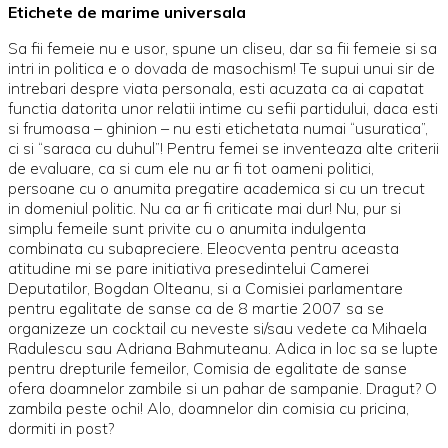
Etichete de marime universala
Sa fii femeie nu e usor, spune un cliseu, dar sa fii femeie si sa
intri in politica e o dovada de masochism! Te supui unui sir de
intrebari despre viata personala, esti acuzata ca ai capatat
functia datorita unor relatii intime cu sefii partidului, daca esti
si frumoasa – ghinion – nu esti etichetata numai “usuratica”,
ci si “saraca cu duhul”! Pentru femei se inventeaza alte criterii
de evaluare, ca si cum ele nu ar fi tot oameni politici,
persoane cu o anumita pregatire academica si cu un trecut
in domeniul politic. Nu ca ar fi criticate mai dur! Nu, pur si
simplu femeile sunt privite cu o anumita indulgenta
combinata cu subapreciere. Eleocventa pentru aceasta
atitudine mi se pare initiativa presedintelui Camerei
Deputatilor, Bogdan Olteanu, si a Comisiei parlamentare
pentru egalitate de sanse ca de 8 martie 2007 sa se
organizeze un cocktail cu neveste si/sau vedete ca Mihaela
Radulescu sau Adriana Bahmuteanu. Adica in loc sa se lupte
pentru drepturile femeilor, Comisia de egalitate de sanse
ofera doamnelor zambile si un pahar de sampanie. Dragut? O
zambila peste ochi! Alo, doamnelor din comisia cu pricina,
dormiti in post?