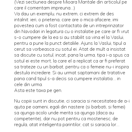
(Vezi sectiunea despre Mioara Mantale din articolul pe
care il comentam impreuna…)
Va dau un exemplu, nu extrem, ci extrem de des
intalnit: ieri, o prietena, care are o mica afacere, imi
povestea cum a fost contactata de un intreprinzator
din Navodari in legatura cu o instalatie pe care ar fi vrut
s-o cumpere de la ea si au stabilit sa vina el la Vaslui,
pentru a pune la punct detaliile. Ajuns la Vaslui, tipul a
cerut sa vorbeasca cu sotul ei. Atat de mult a insistat
sa discute cu sotul, incat, pana la urma, tipa i-a spus ca
sotul ei este mort, la care el a replicat ca ar fi preferat
sa trateze cu un barbat, pentru ca o femeie nu-i inspira
destula incredere. Si au urmat saptamani de tratative
pana cand tipul s-a decis sa cumpere instalatia… in
cele din urma.
Asta este taxa pe gen.
Nu copiii sunt in discutie, ci saracia si necesitatea de a-i
ajuta pe oameni, egali din nastere (si barbati, si femei)
sa ajunga acolo unde merita sa ajunga (daca au
competente), dar nu pot pentru ca mostenesc, de
regula, atat inteligenta parintilor, cat si saracia lor…