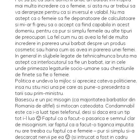
mai multa incredere ca o femeie, si asta nu ar trebui sa
va deranjeze pentru ca si inversul e valabil. Nu ma
astept ca o femeie sa fie depanatoare de calculatoare
si mi-ar fi greu sa o accept ca fiind capabila in acest
domeniu, pentru ca pur si simplu femeile au alte tipuri
de preocupari. La fel cum nu as avea la fel de multa
incredere in parerea unui barbat despre un produs
cosmetic sau haina cum as avea in parerea unei femei.
In general in slujbele legate de tehnica/munca bruta ma
astept ca interlocutorul sa fie un barbat, iar in cele
unde primeaza legaturile socio-umane sau chestiunile
de finete sa fie o femeie.
Politica e undeva la mijloc si apreciez cateva politiciene,
insa nu stiu nici una pe care as pune-o presedinta a
tarii sau prim-ministru.
Basescu e un pic misogin (ca majoritatea barbatilor din
Romania de altfel) si mitocan cateodata. Condamnabil
este ca i-a luat tipei telefonul, desi si daca era un tip
tot i-l lua 🙂 Faptul ca a facut-o pasarica e semnul clar
de misoginism, iar faptul ca a facut-o tiganca imputita
nu are treaba cu faptul ca e femeie – pur si simplu si-a
descarcat nervii pe ea 🙂 (si intrucat a fost in cadru